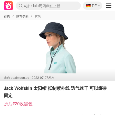
🇩🇪
4折！lulu周四疯狂上新
DE
Boticinal 夏促开抢！
还没结束！&OtherStories大促
Joybuy变相75折 随时失效
速领！Stanley独家85折
疑似霸哥！Camper额外叠85折
Zalando 奥莱闪促！每日更新
Moncler反季囤！5折起+叠9折
Coach Brooklyn仅€192
首页
服饰手袋
女装
来自
dealmoon.de
2022-07-07发布
Jack Wolfskin 太阳帽 抵制紫外线 透气速干 可以绑带
固定
折后€20收黑色