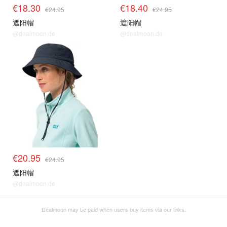
€18.30
€18.40
€24.95
€24.95
遮阳帽
遮阳帽
@dealmoon.de
@dealmoon.de
€20.95
€24.95
遮阳帽
@dealmoon.de
Dealmoon may be paid when users buy items via our links.