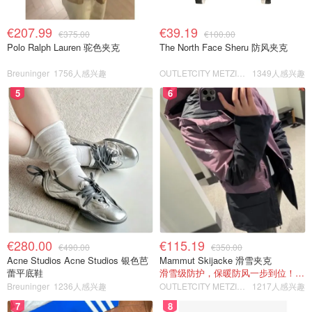
€207.99
€39.19
€375.00
€100.00
Polo Ralph Lauren 驼色夹克
The North Face Sheru 防风夹克
Breuninger
1756人感兴趣
OUTLETCITY METZINGEN
1349人感兴趣
5
6
€280.00
€115.19
€490.00
€350.00
Acne Studios Acne Studios 银色芭
Mammut Skijacke 滑雪夹克
蕾平底鞋
滑雪级防护，保暖防风一步到位！仅剩s！
Breuninger
1236人感兴趣
OUTLETCITY METZINGEN
1217人感兴趣
7
8