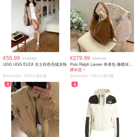
€55.99
€279.99
€139.99
€595.00
UGG UGG ELEA 女士棕色毛绒凉拖
Polo Ralph Lauren 单肩包 橄榄绿金色
蹲补货！
Breuninger
2025人感兴趣
Breuninger
1967人感兴趣
3
4