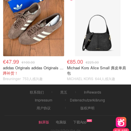
€47.99
€85.00
€100.00
€225.00
adidas Originals adidas Originals TOKYO 复古休闲鞋 深棕色
Michael Kors Alice Small 麂皮单肩
蹲补货！
包
Breuninger
753人感兴趣
MICHAEL KORS
644人感兴趣
联系我们
黑五
InRewards
Impressum
Datenschutzerklärung
用户协议
版权声明
触屏版
电脑版
下载App
contact@dazhe.de
打开 APP