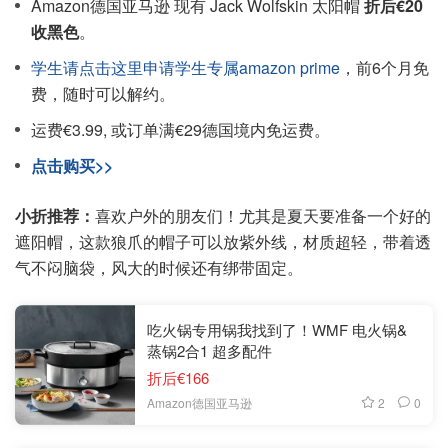
Amazon德国亚马逊 现有 Jack Wolfskin 太阳帽
折后€20
收黑色
。
学生请点击这里申请学生专属amazon prime
，前6个月免
费，随时可以解约。
运费€3.99, 或订单满€29德国境内免运费。
点击购买>>
小折推荐：
喜欢户外的朋友们！尤其是夏天要准备一个好的
遮阳帽，这款狼爪的帽子可以放紫外线，材质超轻，带着透
气不闷脑袋，风大的时候还有绑带固定。
吃火锅专用锅我找到了！WMF 电火锅&
蒸锅2合1 超多配件
折后€166
2
0
Amazon德国亚马逊