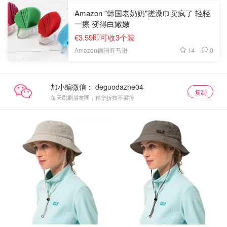
Amazon "韩国老奶奶"搓澡巾卖疯了 轻轻
一擦 变得白嫩嫩
€3.59即可收3个装
14
0
Amazon德国亚马逊
加小编微信：
复制
每天刷刷朋友圈，精华折扣不漏掉