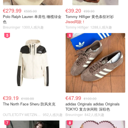
€279.99
€39.20
€595.00
€99.90
Polo Ralph Lauren 单肩包 橄榄绿金
Tommy Hilfiger 黄色条纹衬衫
色
Jisoo同款！
Breuninger
1300人感兴趣
Tommy Hilfiger
1288人感兴趣
5
6
€39.19
€47.99
€100.00
€100.00
The North Face Sheru 防风夹克
adidas Originals adidas Originals
TOKYO 复古休闲鞋 深棕色
OUTLETCITY METZINGEN
952人感兴趣
Breuninger
842人感兴趣
7
8