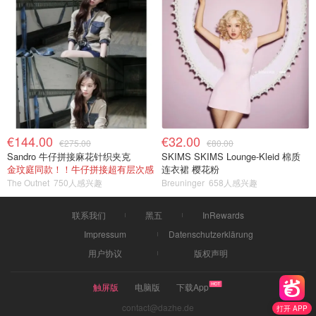
€144.00
€32.00
€275.00
€80.00
Sandro 牛仔拼接麻花针织夹克
SKIMS SKIMS Lounge-Kleid 棉质
金玟庭同款！！牛仔拼接超有层次感
连衣裙 樱花粉
The Outnet
750人感兴趣
Breuninger
658人感兴趣
联系我们
黑五
InRewards
Impressum
Datenschutzerklärung
用户协议
版权声明
触屏版
电脑版
下载App
contact@dazhe.de
打开 APP