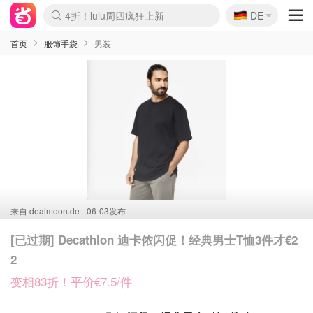
🇩🇪
4折！lulu周四疯狂上新
DE
Boticinal 夏促开抢！
还没结束！&OtherStories大促
Joybuy变相75折 随时失效
速领！Stanley独家85折
疑似霸哥！Camper额外叠85折
Zalando 奥莱闪促！每日更新
Moncler反季囤！5折起+叠9折
Coach Brooklyn仅€192
首页
服饰手袋
男装
来自
dealmoon.de
06-03发布
[已过期] Decathlon 迪卡侬闪促！经典男士T恤3件才€2
2
变相83折！平价€7.5/件