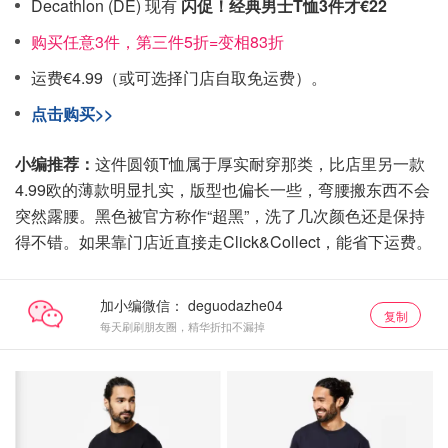
Decathlon (DE) 现有
闪促！经典男士T恤3件才€22
购买任意3件，第三件5折=变相83折
运费€4.99（或可选择门店自取免运费）。
点击购买>>
小编推荐：
这件圆领T恤属于厚实耐穿那类，比店里另一款
4.99欧的薄款明显扎实，版型也偏长一些，弯腰搬东西不会
突然露腰。黑色被官方称作“超黑”，洗了几次颜色还是保持
得不错。如果靠门店近直接走Click&Collect，能省下运费。
加小编微信：
复制
每天刷刷朋友圈，精华折扣不漏掉