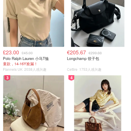
£23.00
€205.67
£45.00
€299.88
Polo Ralph Lauren 小马T恤
Longchamp 饺子包
童款，14-16Y捡漏！
Flannels UK
2038人感兴趣
Cettire
1753人感兴趣
3
4