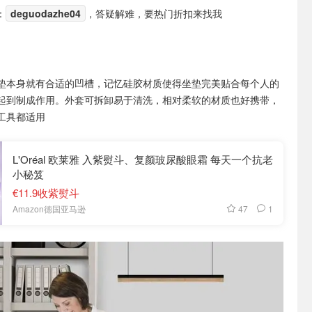
：
deguodazhe04
，答疑解难，要热门折扣来找我
垫本身就有合适的凹槽，记忆硅胶材质使得坐垫完美贴合每个人的
起到制成作用。外套可拆卸易于清洗，相对柔软的材质也好携带，
工具都适用
L'Oréal 欧莱雅 入紫熨斗、复颜玻尿酸眼霜 每天一个抗老
小秘笈
€11.9收紫熨斗
47
1
Amazon德国亚马逊