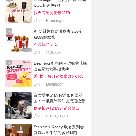
UGG超迷你€71
拉夫劳伦麂皮包€279
1
Breuninger
KFC 辣翅自助没吃爽？20个
€9.99继续炫
今晚就约KFC
0
吃喝玩乐
Dealmoon打折网带你赚零花钱
💰在家动动手指就ok
0门槛！每月轻松拿€10-€100
0
Dealmoon
白女爱用Stanley是如何出圈
的：一场意外事件变成顶级营
销案例
保冷长达12h🧊超适合夏日
0
Stanley 1913
Stanley x Kacey 联名系列🤠
复刻西部牛仔的乡野时刻