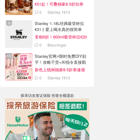
€51起！可叠独家8.5折扣券
0
Stanley 1913
Stanley 1.18L经典吸管杯仅
€31💧爱上喝水真的很简单
变相6折！600ml吸管杯仅€20
0
Breuninger
Stanley官网⚡️限时免费DIY刻
字！攻略干货+AI指令直接戳
新色上线🆓独家8.5折劵速领
0
Stanley 1913
探亲访友签证保险 拒签全额退款