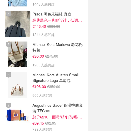
1448人感兴趣
Prada 黑色乐福鞋 真皮
经典黑色一脚蹬设计，低调百搭又高级
€446.40
€930.00
1244人感兴趣
Michael Kors Marlowe 老花托
特包
€80.00
€275.00
1200人感兴趣
Michael Kors Austen Small
Signature Logo 单肩包
€106.00
€350.00
966人感兴趣
Augustinus Bader 保湿护肤套
装 TFC8®
总价€210！面霜/精华/防晒/面膜
€69.45
€92.95
738人感兴趣