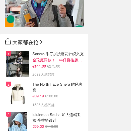
大家都在抢
Sandro 牛仔拼接麻花针织夹克
金玟庭同款！！牛仔拼接超有层次感
€144.00
€275.00
2033人感兴趣
The North Face Sheru 防风夹
克
€39.19
€100.00
1586人感兴趣
lululemon Scuba 加大连帽卫
衣 半拉链设计
€69.00
€118.00