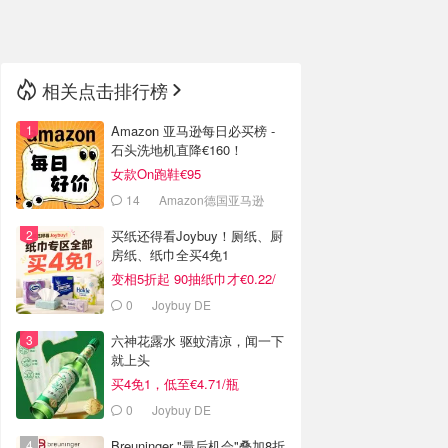
🇳🇿
新西兰
相关点击排行榜
Amazon 亚马逊每日必买榜 -
石头洗地机直降€160！
女款On跑鞋€95
14
Amazon德国亚马逊
买纸还得看Joybuy！厕纸、厨
房纸、纸巾全买4免1
变相5折起 90抽纸巾才€0.22/
包
0
Joybuy DE
六神花露水 驱蚊清凉，闻一下
就上头
买4免1，低至€4.71/瓶
0
Joybuy DE
Breuninger "最后机会"叠加8折