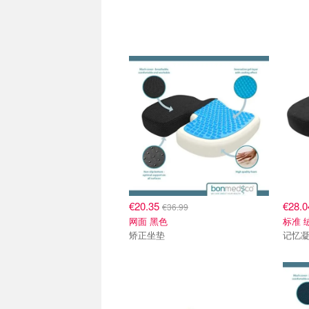
€20.35
€28.
€36.99
网面 黑色
标准 
矫正坐垫
记忆