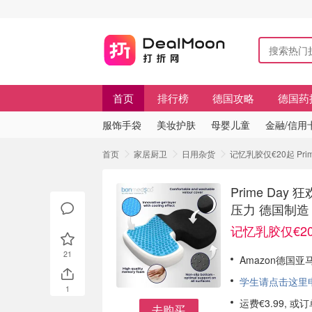
首页
排行榜
德国攻略
德国药
服饰手袋
美妆护肤
母婴儿童
金融/信用
首页
家居厨卫
日用杂货
记忆乳胶仅€20起 Pr
Prime Day
压力 德国制造
记忆乳胶仅€2
21
Amazon德国亚马
学生请点击这里申请
1
运费€3.99, 
去购买