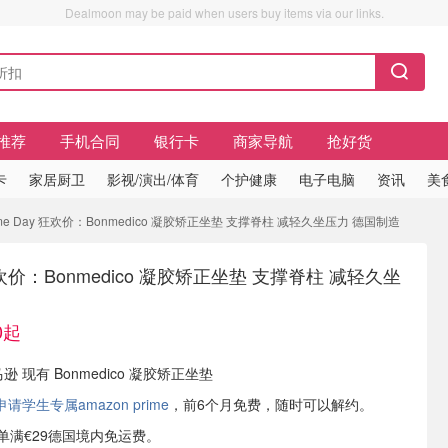
Dealmoon may be paid when users buy items via our links.
推荐
手机合同
银行卡
商家导航
抢好货
卡
家居厨卫
影视/演出/体育
个护健康
电子电脑
资讯
美
ime Day 狂欢价：Bonmedico 凝胶矫正坐垫 支撑脊柱 减轻久坐压力 德国制造
 狂欢价：Bonmedico 凝胶矫正坐垫 支撑脊柱 减轻久坐
0起
逊 现有 Bonmedico 凝胶矫正坐垫
学生专属amazon prime
，前6个月免费，随时可以解约。
或订单满€29德国境内免运费。