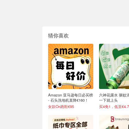
猜你喜欢
Amazon 亚马逊每日必买榜
六神花露水 驱蚊
- 石头洗地机直降€160！
一下就上头
女款On跑鞋€95
买4免1，低至€4.7