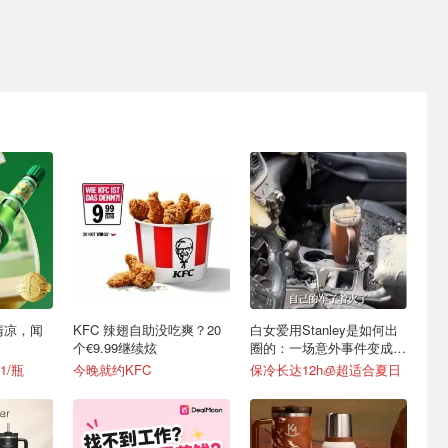
清凉，闻
KFC 辣翅自助没吃爽？20
白女爱用Stanley是如何出
个€9.99继续炫
圈的：一场意外事件变成顶
级营销案例
1/瓶
今晚就约KFC
保冷长达12h🧊超适合夏日