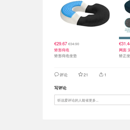
€29.67
€31.
€34.90
矫形痔疮
网面 
矫形痔疮坐垫
矫正
评论
21
1
写评论