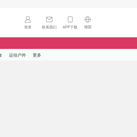
德国
登录
联系我们
APP下载
🇺🇸
美国
🇨🇳
中国
食
运动户外
更多
🇨🇦
加拿大
扫码下载 App
🇬🇧
英国
Download on the
App Store
🇩🇪
德国
Download the
Android App
🇫🇷
法国
🇮🇹
意大利
🇦🇺
澳洲