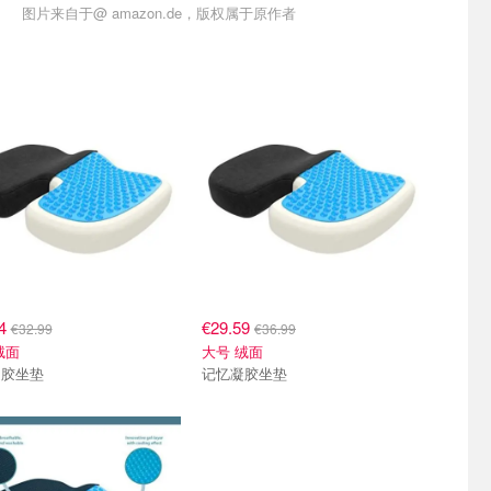
图片来自于@ amazon.de，版权属于原作者
04
€29.59
€32.99
€36.99
绒面
大号 绒面
凝胶坐垫
记忆凝胶坐垫