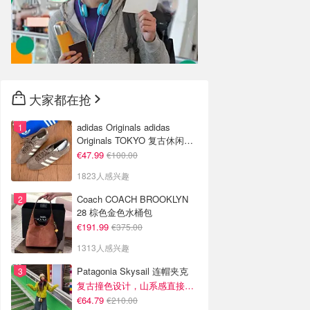
大家都在抢
adidas Originals adidas
Originals TOKYO 复古休闲鞋
深棕色
€47.99
€100.00
1823人感兴趣
Coach COACH BROOKLYN
28 棕色金色水桶包
€191.99
€375.00
1313人感兴趣
Patagonia Skysail 连帽夹克
复古撞色设计，山系感直接拉满
€64.79
€210.00