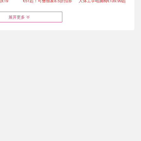
€19
€51起！可叠独家8.5折扣券
人体工学电脑椅€139.99起
展开更多
展 共5天
Creality 创想三维3D打印机
Galeria 突发折上折！
价电器
德国也能买啦
Chanel、Dior、Staub、黑
绷带
送一台☝️价值€799的K2 Combo！
4折起+叠8折 Chanel洁面罕见€43