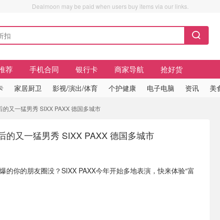
Dealmoon may be paid when users buy items via our links.
推荐
手机合同
银行卡
商家导航
抢好货
卡
家居厨卫
影视/演出/体育
个护健康
电子电脑
资讯
美
e之后的又一猛男秀 SIXX PAXX 德国多城市
e之后的又一猛男秀 SIXX PAXX 德国多城市
ve火爆的你的朋友圈没？SIXX PAXX今年开始多地表演，快来体验“富