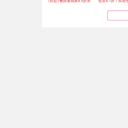
7折起+叠限量独家8.5折券
低至4.1折！双肩包
Joybuy 秒杀有点狠… 零食
IFA 柏林消费电子
日用品疯狂捡漏
逛到爽！捡漏白菜
90抽纸巾€0.22、红油面皮€0.99
学生票仅€14