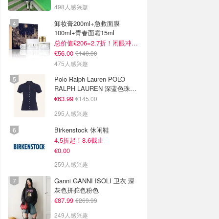
498人感兴趣
卸妆膏200ml+急救面膜
100ml+青春面霜15ml
总价值£206=2.7折！闭眼冲这套！
£56.00
£140.00
475人感兴趣
Polo Ralph Lauren POLO
RALPH LAUREN 深蓝色珠地
布 Polo衫
€63.99
€145.00
295人感兴趣
Birkenstock 休闲鞋
4.5折起！8.6截止
€0.00
259人感兴趣
Ganni GANNI ISOLI 卫衣 深
灰色拼驼色粉色
€87.99
€269.99
249人感兴趣