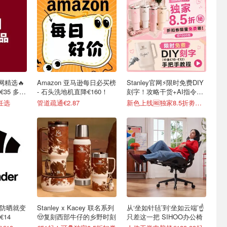
网精选🔥
Amazon 亚马逊每日必买榜
Stanley官网⚡️限时免费DIY
35 多色
- 石头洗地机直降€160！
刻字！攻略干货+AI指令直
接戳
任选
管道疏通€2.87
新色上线🆓独家8.5折劵速领
不防晒就变
Stanley x Kacey 联名系列
从‘坐如针毡’到‘坐如云端’☝️
14
🤠复刻西部牛仔的乡野时刻
只差这一把 SIHOO办公椅