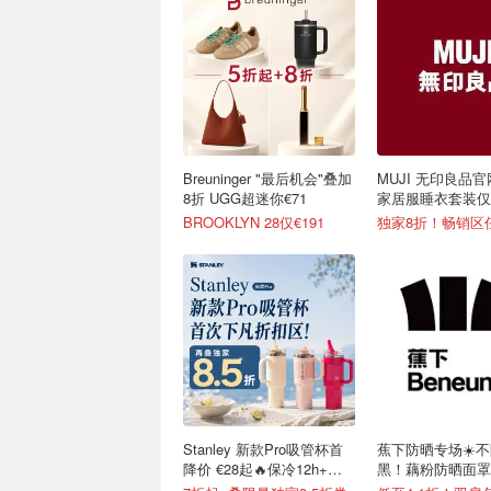
Breuninger "最后机会"叠加
MUJI 无印良品官
8折 UGG超迷你€71
家居服睡衣套装仅€
可选
BROOKLYN 28仅€191
独家8折！畅销区
Stanley 新款Pro吸管杯首
蕉下防晒专场☀️
降价 €28起🔥保冷12h+，
黑！藕粉防晒面罩€
便携不漏水