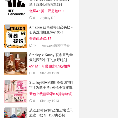
黑！藕粉防晒面罩€14
低至4.1折！双肩包€19
0
Joybuy DE
Amazon 亚马逊每日必买榜 -
石头洗地机直降€160！
管道疏通€2.87
14
Amazon德国亚马逊
Stanley x Kacey 联名系列🤠
复刻西部牛仔的乡野时刻
€51起！可叠独家8.5折扣券
0
Stanley 1913
Stanley官网⚡️限时免费DIY刻
字！攻略干货+AI指令直接戳
新色上线🆓独家8.5折劵速领
0
Stanley 1913
从‘坐如针毡’到‘坐如云端’☝️只
差这一把 SIHOO办公椅