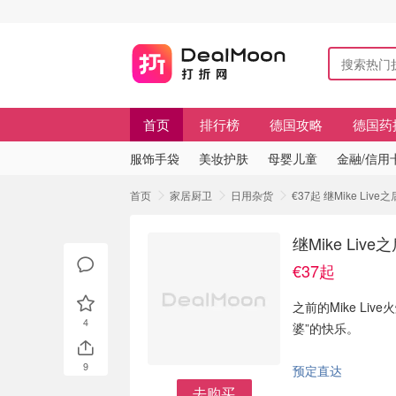
首页
排行榜
德国攻略
德国药
服饰手袋
美妆护肤
母婴儿童
金融/信用
首页
家居厨卫
日用杂货
€37起 继Mike Liv
继Mike Liv
€37起
之前的Mike Li
4
婆”的快乐。
9
预定直达
去购买