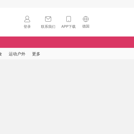
德国
登录
联系我们
APP下载
🇺🇸
美国
🇨🇳
中国
食
运动户外
更多
🇨🇦
加拿大
扫码下载 App
🇬🇧
英国
Download on the
App Store
🇩🇪
德国
Download the
Android App
🇫🇷
法国
🇮🇹
意大利
🇦🇺
澳洲