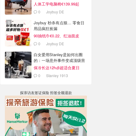
人体工学电脑椅€139.99起
0
Joybuy DE
Joybuy 秒杀有点狠… 零食日
用品疯狂捡漏
90抽纸巾€0.22、红油面皮
€0.99
0
Joybuy DE
白女爱用Stanley是如何出圈
的：一场意外事件变成顶级营
销案例
保冷长达12h🧊超适合夏日
0
Stanley 1913
探亲访友签证保险 拒签全额退款