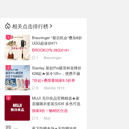
🇳🇿
新西兰
相关点击排行榜
Breuninger "最后机会"叠加8折
UGG超迷你€71
BROOKLYN 28仅€191
1
Breuninger
Stanley 新款Pro吸管杯首降价
€28起🔥保冷12h+，便携不漏
水
7折起+叠限量独家8.5折券
0
Stanley 1913
MUJI 无印良品官网精选🔥家
居服睡衣套装仅€35 多色可选
独家8折！畅销区任选
0
Muji
蕉下防晒专场☀️不防晒就变