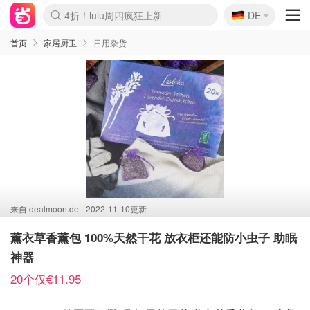
🇩🇪
4折！lulu周四疯狂上新
DE
Boticinal 夏促开抢！
还没结束！&OtherStories大促
Joybuy变相75折 随时失效
速领！Stanley独家85折
疑似霸哥！Camper额外叠85折
Zalando 奥莱闪促！每日更新
Moncler反季囤！5折起+叠9折
Coach Brooklyn仅€192
首页
家居厨卫
日用杂货
来自
dealmoon.de
2022-11-10更新
薰衣草香薰包 100%天然干花 放衣柜还能防小虫子 助眠
神器
20个仅€11.95