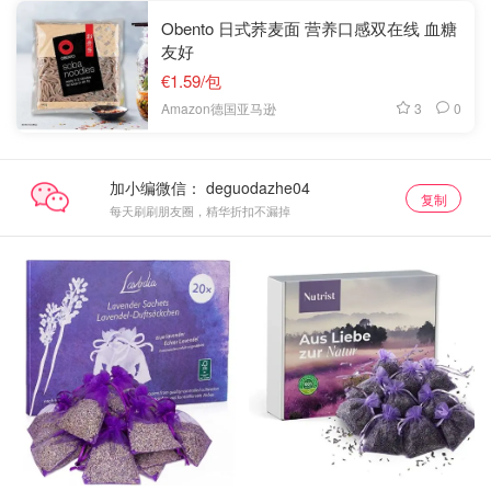
Obento 日式荞麦面 营养口感双在线 血糖
友好
€1.59/包
3
0
Amazon德国亚马逊
加小编微信：
复制
每天刷刷朋友圈，精华折扣不漏掉