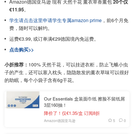
Amazon德国亚马逊 现有 天然干花 薰衣草香薰包
20个仅
€11.95
。
学生请点击这里申请学生专属amazon prime
，前6个月免
费，随时可以解约。
运费€3.99, 或订单满€29德国境内免运费。
点击购买>>
小折推荐：
100% 天然干花，可以挂进衣柜，防止飞蛾小虫
子的产生，还可以塞入枕头，隐隐散发的薰衣草味可以很好
的助眠，每个小袋子含有6g干花。
Our Essentials 盒装面巾纸 擦脸不留纸屑
3层160抽！
降价了！仅€1.35/盒 订阅8折
5
0
Amazon德国亚马逊