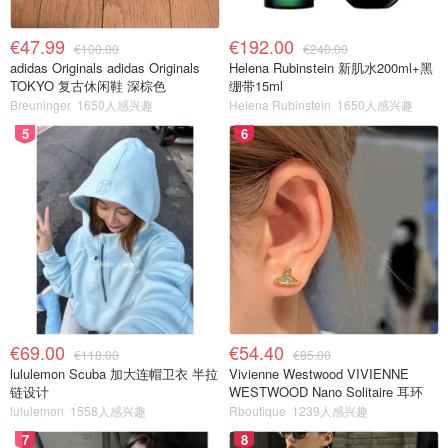
€47.99
€192.00
€100.00
€240.00
adidas Originals adidas Originals
Helena Rubinstein 新肌水200ml+黑
TOKYO 复古休闲鞋 深棕色
绷带15ml
Breuninger
1650人感兴趣
Helena Rubinstein
1650人感兴趣
5
6
€69.00
€54.40
€118.00
€85.00
lululemon Scuba 加大连帽卫衣 半拉
Vivienne Westwood VIVIENNE
链设计
WESTWOOD Nano Solitaire 耳环
lululemon
1558人感兴趣
Rboutique
1239人感兴趣
7
8