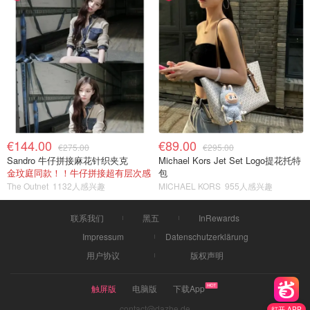
€144.00
€89.00
€275.00
€295.00
Sandro 牛仔拼接麻花针织夹克
Michael Kors Jet Set Logo提花托特
金玟庭同款！！牛仔拼接超有层次感
包
The Outnet
1132人感兴趣
MICHAEL KORS
955人感兴趣
联系我们
黑五
InRewards
Impressum
Datenschutzerklärung
用户协议
版权声明
触屏版
电脑版
下载App
contact@dazhe.de
打开 APP