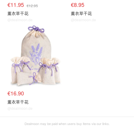
€11.95
€8.95
€12.95
薰衣草干花
薰衣草干花
@dealmoon.de
@dealmoon.de
€16.90
薰衣草干花
@dealmoon.de
Dealmoon may be paid when users buy items via our links.