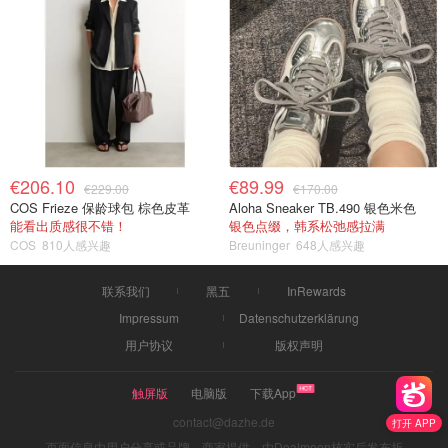
€206.10
€89.99
€229.00
€170.00
COS Frieze 保龄球包 棕色皮革
Aloha Sneaker TB.490 银色米色
能看出质感很不错！
银色点缀，韩系松弛感拉满
COS
810人感兴趣
Breuninger
648人感兴趣
联系我们
黑五
InRewards
Impressum
Datenschutzerklärung
用户协议
版权声明
触屏版
电脑版
下载App
contact@dazhe.de
打开 APP
页面信息由用户分享或品牌、商家提供，由Dealmoon核实后发布折