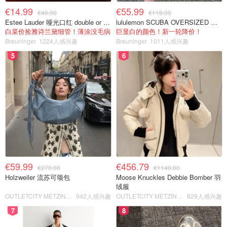
€14.99
€55.99
€46.00
€118.00
Estee Lauder 哑光口红 double or nothing色号
lululemon SCUBA OVERSIZED 半拉链卫衣 紫红色
白菜价捡雅诗兰黛细管！薄涂没毛病
巨显白的颜色！新一轮降价！
Breuninger
1224人感兴趣
Breuninger
1011人感兴趣
5
6
€59.99
€456.79
€270.00
€1140.00
Holzweiler 流苏可颂包
Moose Knuckles Debbie Bomber 羽
绒服
OUTLETCITY METZINGEN
942人感兴趣
OUTLETCITY METZINGEN
829人感兴趣
7
8