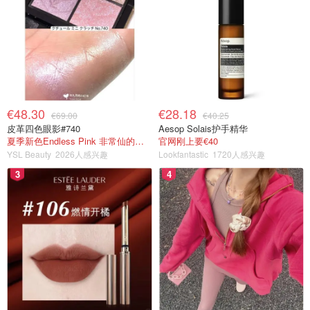
€48.30
€28.18
€69.00
€40.25
皮革四色眼影#740
Aesop Solais护手精华
夏季新色Endless Pink 非常仙的亮片盘！
官网刚上要€40
YSL Beauty
2026人感兴趣
Lookfantastic
1720人感兴趣
3
4