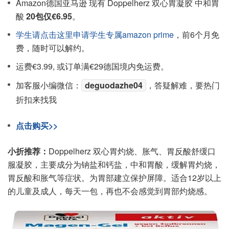
Amazon德国亚马逊 现有 Doppelherz 双心胃凝胶 中和胃
酸
20包仅€6.95
。
学生请点击这里申请学生专属amazon prime
，前6个月免
费，随时可以解约。
运费€3.99, 或订单满€29德国境内免运费。
加客服小编微信：
deguodazhe04
，答疑解难，要热门
折扣来找我
点击购买>>
小折推荐：
Doppelherz 双心胃灼烧、胀气、胃反酸舒缓口
服凝胶，主要成分为钠盐和钙盐，中和胃酸，缓解胃灼烧，
胃反酸和胀气等症状。为胃部建立保护屏障。适合12岁以上
的儿童及成人，每天一包，再也不会感觉到胃部灼烧感。