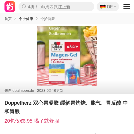
🇩🇪
4折！lulu周四疯狂上新
DE
Boticinal 夏促开抢！
还没结束！&OtherStories大促
Joybuy变相75折 随时失效
速领！Stanley独家85折
疑似霸哥！Camper额外叠85折
Zalando 奥莱闪促！每日更新
Moncler反季囤！5折起+叠9折
Coach Brooklyn仅€192
首页
个护健康
个护健康
来自
dealmoon.de
2023-02-16更新
Doppelherz 双心胃凝胶 缓解胃灼烧、胀气、胃反酸 中
和胃酸
20包仅€6.95 喝了就舒服