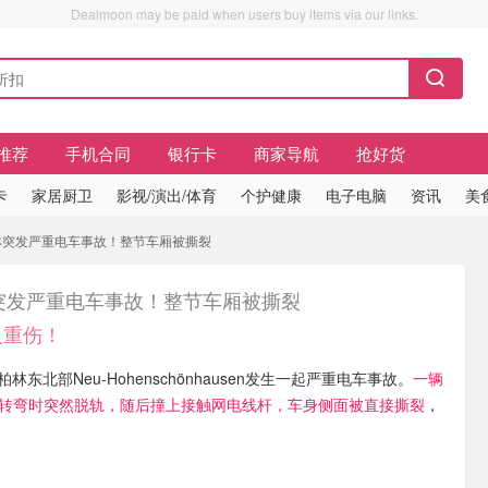
Dealmoon may be paid when users buy items via our links.
推荐
手机合同
银行卡
商家导航
抢好货
卡
家居厨卫
影视/演出/体育
个护健康
电子电脑
资讯
美
柏林突发严重电车事故！整节车厢被撕裂
突发严重电车事故！整节车厢被撕裂
人重伤！
林东北部Neu-Hohenschönhausen发生一起严重电车事故。
一辆
车在转弯时突然脱轨，随后撞上接触网电线杆，车身侧面被直接撕裂
，
。