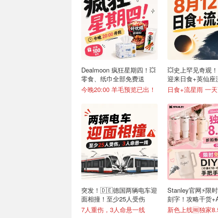
Dealmoon 疯狂星期四！💥
💥史上罕见奇观！
零食、纸巾全部免费送
迎来日食+英仙座
今晚20:00 羊毛预览已出！
日食+流星雨 一
突发！🇩🇪德国两辆电车迎
Stanley官网⚡️限
面相撞！至少25人受伤
刻字！攻略干货+
接戳
7人重伤，3人命悬一线