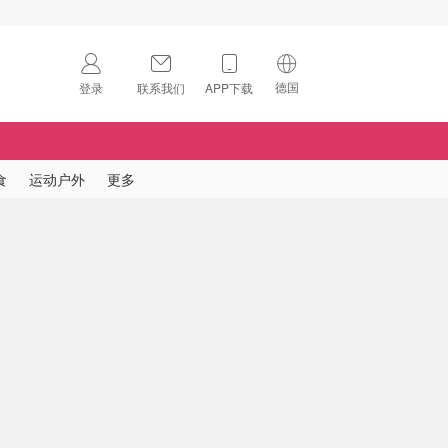
德国
登录
联系我们
APP下载
🇺🇸
美国
🇨🇳
中国
食
运动户外
更多
🇨🇦
加拿大
扫码下载 App
🇬🇧
英国
Download on the
App Store
🇩🇪
德国
Download the
Android App
🇫🇷
法国
🇮🇹
意大利
🇦🇺
澳洲