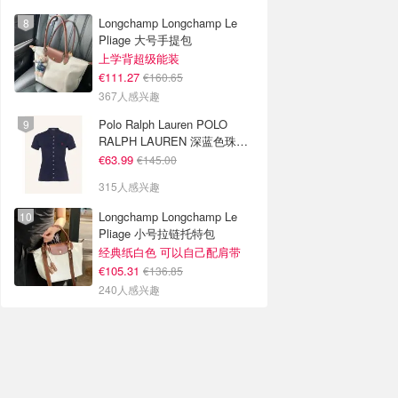
Longchamp Longchamp Le
Pliage 大号手提包
上学背超级能装
€111.27
€160.65
367人感兴趣
Polo Ralph Lauren POLO
RALPH LAUREN 深蓝色珠地
布 Polo衫
€63.99
€145.00
315人感兴趣
Longchamp Longchamp Le
Pliage 小号拉链托特包
经典纸白色 可以自己配肩带
€105.31
€136.85
240人感兴趣