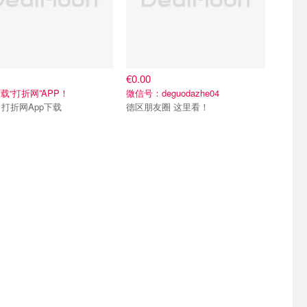
€0.00
载“打折网”APP！
微信号：deguodazhe04
Merci 打折网App下载
德区朋友圈 这里看！