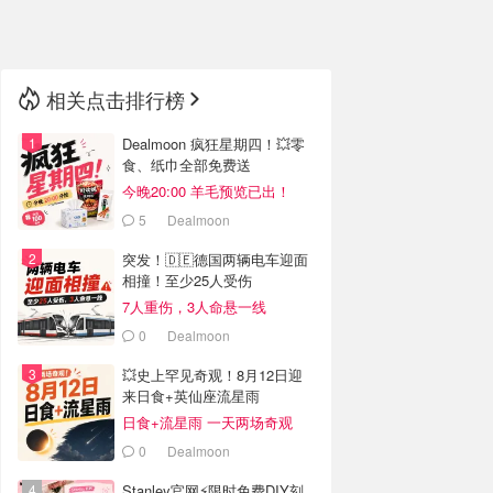
🇳🇿
新西兰
相关点击排行榜
Dealmoon 疯狂星期四！💥零
食、纸巾全部免费送
今晚20:00 羊毛预览已出！
5
Dealmoon
突发！🇩🇪德国两辆电车迎面
相撞！至少25人受伤
7人重伤，3人命悬一线
0
Dealmoon
💥史上罕见奇观！8月12日迎
来日食+英仙座流星雨
日食+流星雨 一天两场奇观
0
Dealmoon
Stanley官网⚡️限时免费DIY刻