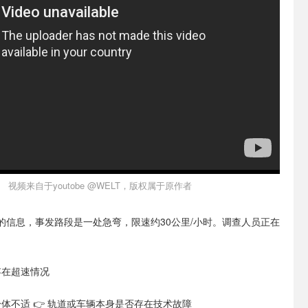
视频来自于youtobe @WELT，版权属于原作者
的信息，事发路段是一处急弯，限速约30公里/小时。调查人员正在
存在超速情况
身体不适
👉 轨道或车辆本身是否存在技术故障