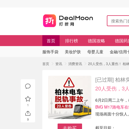
首页
排行榜
德国攻略
德国药
服饰手袋
美妆护肤
母婴儿童
金融/信用
首页
资讯
消费资讯
20人受伤，3人重伤！ 
[已过期]
柏林
20人受伤，3
6月2日周二上午，柏
1
BVG M17路电
现场画面十分惊人
9
去购买
截至目前：