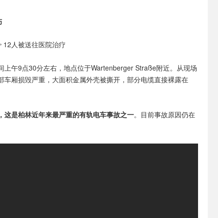
伤
 12人被送往医院治疗
午9点30分左右，地点位于Wartenberger Straße附近。从现场
部车厢损毁严重，大面积金属外壳被撕开，部分电缆直接裸露在
，这是柏林近年来最严重的有轨电车事故之一
。目前事故原因仍在