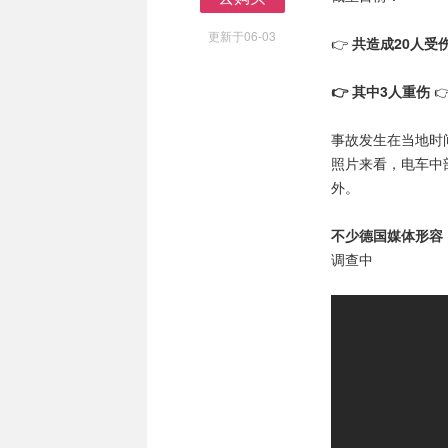
去购买
更新于06-03
👉
共造成20人受
👉 其中3人重伤

事故发生在当地时间上
照片来看，电车中
外。
不少德国媒体形容
调查中