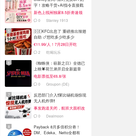
字！攻略干货+AI指令直接戳
新色上线🆓独家8.5折劵速领
0
Stanley 1913
🇩🇪KFC出息了 重磅推出辣翅
自助 🍗想吃多少吃多少
€11.99/人！7月28日开吃
2
吃喝玩乐
《蜘蛛侠：崭新之日》全德已
上映🕷️荷兰弟开启全新篇章
电影票低至€6.8/张
0
Groupon (DE)
反恐部门介入❗️莱比锡机场惊现
无人机炸弹❗️
事发跑道关闭，航班大面积改
道
0
Dealmoon
Payback 8月多倍积分劵！
DM、Edeka、Netto全都有