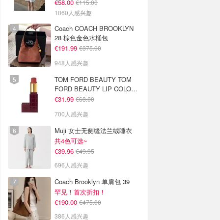
€58.00
€115.00
1060人感兴趣
Coach COACH BROOKLYN
28 棕色金色水桶包
€191.99
€375.00
948人感兴趣
TOM FORD BEAUTY TOM
FORD BEAUTY LIP COLOR
SATIN MATTE 裸玫瑰口红
€31.99
€63.00
700人感兴趣
Muji 女士无侧缝法兰绒睡衣
共4色可选~
€39.96
€49.95
696人感兴趣
Coach Brooklyn 单肩包 39
罕见！首次折扣！
€190.00
€475.00
386人感兴趣