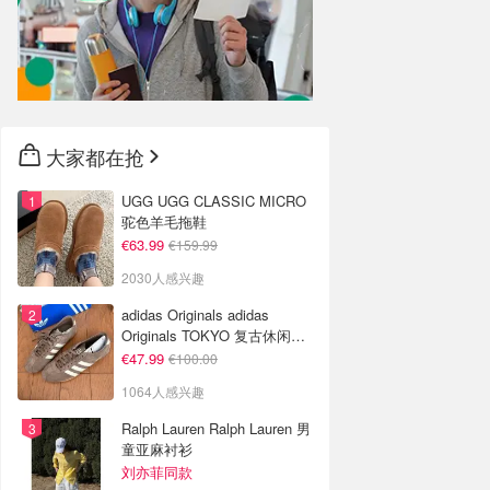
大家都在抢
UGG UGG CLASSIC MICRO
驼色羊毛拖鞋
€63.99
€159.99
2030人感兴趣
adidas Originals adidas
Originals TOKYO 复古休闲鞋
深棕色
€47.99
€100.00
1064人感兴趣
Ralph Lauren Ralph Lauren 男
童亚麻衬衫
刘亦菲同款