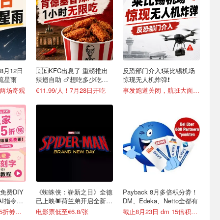
8月12日
🇩🇪KFC出息了 重磅推出
反恐部门介入❗️莱比锡机场
流星雨
辣翅自助 🍗想吃多少吃多
惊现无人机炸弹❗️
少
天两场奇观
€11.99/人！7月28日开吃
事发跑道关闭，航班大面积改道
时免费DIY
《蜘蛛侠：崭新之日》全德
Payback 8月多倍积分劵！
AI指令直
已上映🕷️荷兰弟开启全新篇
DM、Edeka、Netto全都有
章
新色上线🆓独家8.5折劵速领
电影票低至€6.8/张
截止8月23日 dm 15倍积分劵