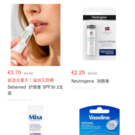
€3.70
€2.25
€3.90
€2.69
超适合夏天！滋润又防晒
Neutrogena
润唇膏
Sebamed
护唇膏 SPF30 2支
@dealmoon.de
装
@dealmoon.de