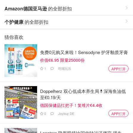
Amazon德国亚马逊
的全部折扣
个护健康
的全部折扣
猜你喜欢
免费0元购又来啦！Sensodyne 护牙釉质牙膏
价值€6.95 限量25000份
1
吃喝玩乐
APP打开
Doppelherz 双心低成本养生局💊深海鱼油低
至€0.19/天
德国保健品扛把子！复维片€4.4收
0
Joybuy DE
APP打开
Lenstore 隐形眼镜比国内转运还便宜 强生、