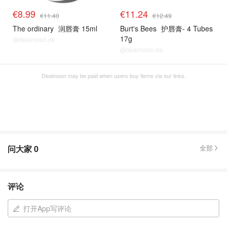
€8.99
€11.24
€11.40
€12.49
The ordinary
润唇膏 15ml
Burt's Bees
护唇膏- 4 Tubes
17g
@dealmoon.de
@dealmoon.de
Dealmoon may be paid when users buy items via our links.
问大家
0
全部
评论
打开App写评论