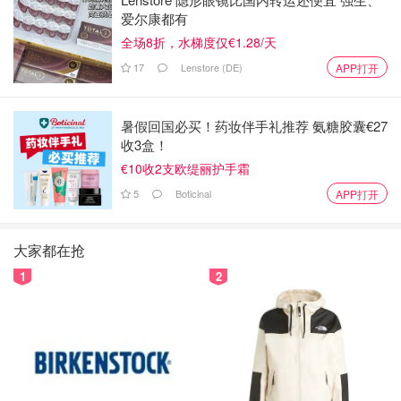
爱尔康都有
全场8折，水梯度仅€1.28/天
17
Lenstore (DE)
APP打开
暑假回国必买！药妆伴手礼推荐 氨糖胶囊€27
收3盒！
€10收2支欧缇丽护手霜
5
Boticinal
APP打开
大家都在抢
1
2