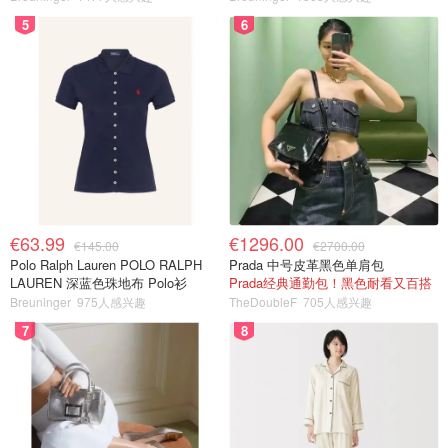
5
6
€63.99
€1296.00
€145.00
€2700.00
Polo Ralph Lauren POLO RALPH
Prada 中号皮革黑色单肩包
LAUREN 深蓝色珠地布 Polo衫
Prada经典通勤包！黑色耐看又百搭
Breuninger
975人感兴趣
TheDoubleF
705人感兴趣
7
8