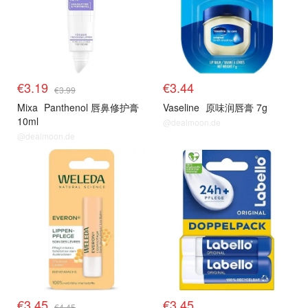
€3.19
€3.44
€3.99
Mixa
Panthenol 唇鼻修护膏
Vaseline
原味润唇膏 7g
10ml
@dealmoon.de
@dealmoon.de
€3.45
€3.45
€4.45