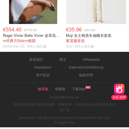
€554.40
€35.96
€770.00
€44.95
Roger Vivier Belle Vivier 皮革高跟鞋
Muji 女士棉质长袖睡衣套装
rv经典方扣4cm粗跟
家居服首选
Mytheresa DE
496人感兴趣
Muji
463人感兴趣
联系我们
黑五
InRewards
Impressum
Datenschutzerklärung
用户协议
版权声明
触屏版
电脑版
下载App
contact@dazhe.de
打开 APP
页面信息由用户分享或品牌、商家提供，由Dealmoon核实后发布折
扣广告
Dealmoon may get paid by brands or deals when user buy
through links