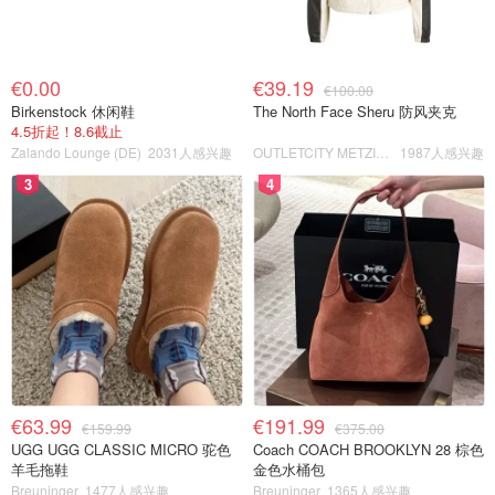
€0.00
€39.19
€100.00
Birkenstock 休闲鞋
The North Face Sheru 防风夹克
4.5折起！8.6截止
Zalando Lounge (DE)
2031人感兴趣
OUTLETCITY METZINGEN
1987人感兴趣
3
4
€63.99
€191.99
€159.99
€375.00
UGG UGG CLASSIC MICRO 驼色
Coach COACH BROOKLYN 28 棕色
羊毛拖鞋
金色水桶包
Breuninger
1477人感兴趣
Breuninger
1365人感兴趣