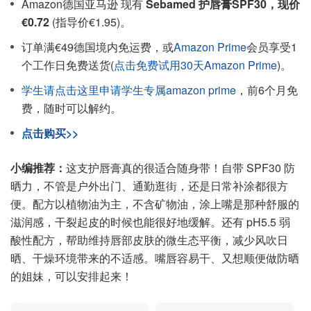
Amazon德国亚马逊 现有
Sebamed 护唇膏SPF30，现价
€0.72
(指导价€1.95)。
订单满€49德国境内免运费，或
Amazon Prime
会员享受1
个工作日免费送货(
点击免费试用30天Amazon Prime
)。
学生请点击这里申请学生专属amazon prime
，前6个月免
费，随时可以解约。
点击购买>>
小编推荐：
这支护唇膏真的很适合随身带！自带 SPF30 防
晒力，不管是户外出门、通勤逛街，还是日常补涂都很方
便。配方以植物油为主，不含矿物油，涂上嘴是那种舒服的
滋润感，干裂起皮的时候也能很好地缓解。还有 pH5.5 弱
酸性配方，帮助维持唇部皮肤的微生态平衡，减少风吹日
晒、干燥环境带来的不适感。嘴唇容易干、又想顺便做防晒
的姐妹，可以安排起来！