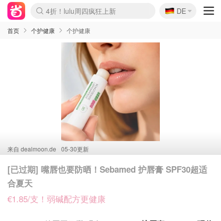
🇩🇪
4折！lulu周四疯狂上新
DE
Boticinal 夏促开抢！
还没结束！&OtherStories大促
Joybuy变相75折 随时失效
速领！Stanley独家85折
疑似霸哥！Camper额外叠85折
Zalando 奥莱闪促！每日更新
Moncler反季囤！5折起+叠9折
Coach Brooklyn仅€192
首页
个护健康
个护健康
来自
dealmoon.de
05-30更新
[已过期] 嘴唇也要防晒！Sebamed 护唇膏 SPF30超适
合夏天
€1.85/支！弱碱配方更健康