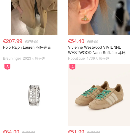
€207.99
€54.40
€375.00
€85.00
Polo Ralph Lauren 驼色夹克
Vivienne Westwood VIVIENNE
WESTWOOD Nano Solitaire 耳环
Breuninger
2023人感兴趣
Rboutique
1739人感兴趣
3
4
€64.00
€51.99
€100.00
€130.00