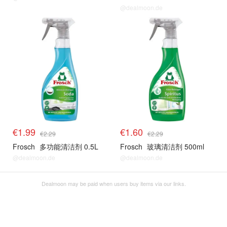
@dealmoon.de
€1.99
€1.60
€2.29
€2.29
Frosch
多功能清洁剂 0.5L
Frosch
玻璃清洁剂 500ml
@dealmoon.de
@dealmoon.de
Dealmoon may be paid when users buy items via our links.