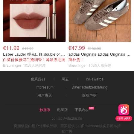
€11.99
€47.99
€46.00
€100.00
Estee Lauder 哑光口红 double or nothing色号
adidas Originals adidas Originals TOKYO 复古休闲鞋 深棕色
白菜价捡雅诗兰黛细管！薄涂没毛病
蹲补货！
Breuninger
1056人感兴趣
Breuninger
1036人感兴趣
联系我们
黑五
InRewards
Impressum
Datenschutzerklärung
用户协议
版权声明
触屏版
电脑版
下载App
contact@dazhe.de
打开 APP
页面信息由用户分享或品牌、商家提供，由Dealmoon核实后发布折
扣广告