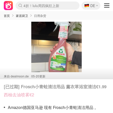
🇩🇪
4折！lulu周四疯狂上新
DE
Boticinal 夏促开抢！
还没结束！&OtherStories大促
Joybuy变相75折 随时失效
速领！Stanley独家85折
疑似霸哥！Camper额外叠85折
Zalando 奥莱闪促！每日更新
Moncler反季囤！5折起+叠9折
Coach Brooklyn仅€192
首页
家居厨卫
日用杂货
来自
dealmoon.de
05-20更新
[已过期] Frosch小青蛙清洁用品 薰衣草浴室清洁€1.99
西柚去油喷雾€2
Amazon德国亚马逊 现有 Frosch小青蛙清洁用品 。