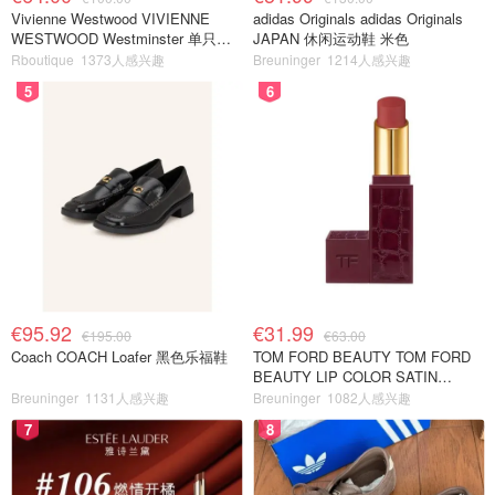
Vivienne Westwood VIVIENNE
adidas Originals adidas Originals
WESTWOOD Westminster 单只耳
JAPAN 休闲运动鞋 米色
环
Rboutique
1373人感兴趣
Breuninger
1214人感兴趣
5
6
€95.92
€31.99
€195.00
€63.00
Coach COACH Loafer 黑色乐福鞋
TOM FORD BEAUTY TOM FORD
BEAUTY LIP COLOR SATIN
MATTE 裸玫瑰口红
Breuninger
1131人感兴趣
Breuninger
1082人感兴趣
7
8