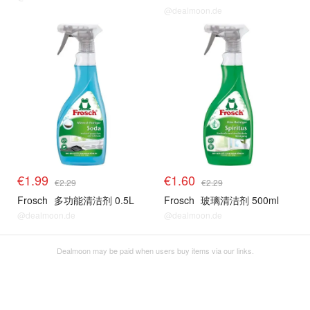
@dealmoon.de
€1.99
€1.60
€2.29
€2.29
Frosch
多功能清洁剂 0.5L
Frosch
玻璃清洁剂 500ml
@dealmoon.de
@dealmoon.de
Dealmoon may be paid when users buy items via our links.