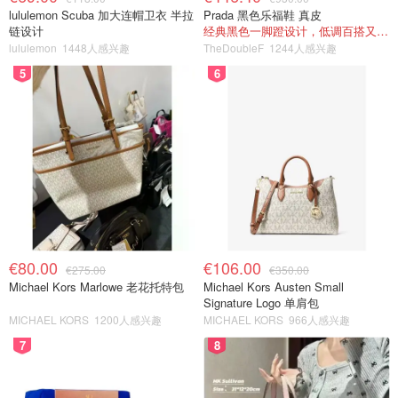
lululemon Scuba 加大连帽卫衣 半拉
Prada 黑色乐福鞋 真皮
链设计
经典黑色一脚蹬设计，低调百搭又高级
lululemon
1448人感兴趣
TheDoubleF
1244人感兴趣
5
6
€80.00
€106.00
€275.00
€350.00
Michael Kors Marlowe 老花托特包
Michael Kors Austen Small
Signature Logo 单肩包
MICHAEL KORS
1200人感兴趣
MICHAEL KORS
966人感兴趣
7
8