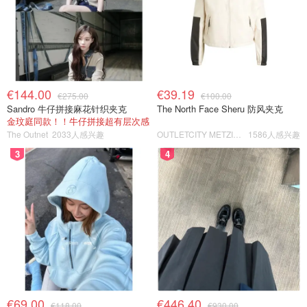
€144.00
€39.19
€275.00
€100.00
Sandro 牛仔拼接麻花针织夹克
The North Face Sheru 防风夹克
金玟庭同款！！牛仔拼接超有层次感
The Outnet
2033人感兴趣
OUTLETCITY METZINGEN
1586人感兴趣
3
4
€69.00
€446.40
€118.00
€930.00