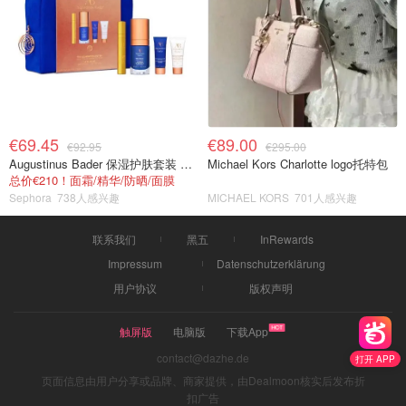
€69.45
€89.00
€92.95
€295.00
Augustinus Bader 保湿护肤套装 TFC8®
Michael Kors Charlotte logo托特包
总价€210！面霜/精华/防晒/面膜
Sephora
738人感兴趣
MICHAEL KORS
701人感兴趣
联系我们
黑五
InRewards
Impressum
Datenschutzerklärung
用户协议
版权声明
触屏版
电脑版
下载App
contact@dazhe.de
打开 APP
页面信息由用户分享或品牌、商家提供，由Dealmoon核实后发布折
扣广告