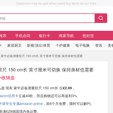
Dealmoon may be paid when users buy items via our links.
推荐
手机合同
银行卡
商家导航
抢好货
卡
家居厨卫
影视/演出/体育
个护健康
电子电脑
资讯
美
盒 家中必备测量软尺 150 cm长 英寸厘米可切换 保持身材也需要
尺 150 cm长 英寸厘米可切换 保持身材也需要
带小收纳盒
马逊 现有 家中必备测量软尺 150 cm长 仅
€2.99
。
azon信用卡
立减40欧，而且购物还可以再返利3%
学生专属amazon prime
，前6个月免费，随时可以解约。
或订单满€29德国境内免运费。