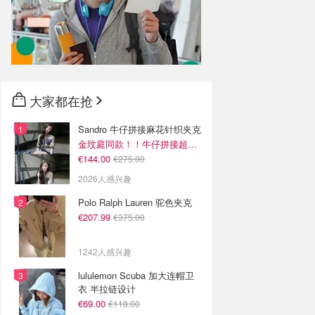
大家都在抢
Sandro 牛仔拼接麻花针织夹克
金玟庭同款！！牛仔拼接超有层次感
€144.00
€275.00
2026人感兴趣
Polo Ralph Lauren 驼色夹克
€207.99
€375.00
1242人感兴趣
lululemon Scuba 加大连帽卫
衣 半拉链设计
€69.00
€118.00