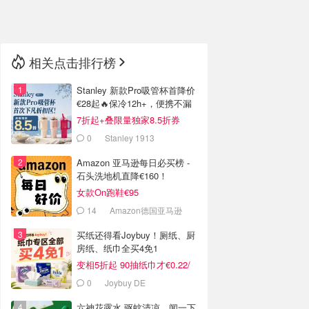
🇳🇿
新西兰
相关点击排行榜
Stanley 新款Pro吸管杯首降价
€28起🔥保冷12h+，便携不漏
水
7折起+叠限量独家8.5折券
0
Stanley 1913
Amazon 亚马逊每日必买榜 -
石头洗地机直降€160！
女款On跑鞋€95
14
Amazon德国亚马逊
买纸还得看Joybuy！厕纸、厨
房纸、纸巾全买4免1
变相5折起 90抽纸巾才€0.22/
包
0
Joybuy DE
六神花露水 驱蚊清凉，闻一下