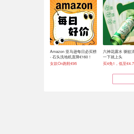
Amazon 亚马逊每日必买榜
六神花露水 驱蚊
- 石头洗地机直降€160！
一下就上头
女款On跑鞋€95
买4免1，低至€4.7
Stanley x Kacey 联名系列
Stanley官网⚡️限