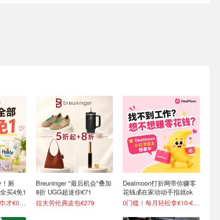
y！厕
Breuninger "最后机会"叠加
Dealmoon打折网带你赚零
全买4免1
8折 UGG超迷你€71
花钱💰在家动动手指就ok
变相5折起 90抽纸巾才€0.22/包
拉夫劳伦麂皮包€279
0门槛！每月轻松拿€10-€100