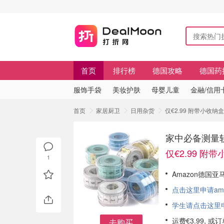
首页
排行榜
德国攻略
德国药
服饰手袋
美妆护肤
母婴儿童
金融/信用
首页
家居厨卫
日用杂货
仅€2.99 附带小收纳
家中必备测量软
仅€2.99 附
1
Amazon德国亚
点击这里申请am
学生请点击这里申请
运费€3.99, 
去购买