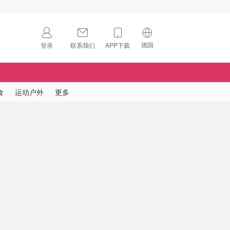
德国
登录
联系我们
APP下载
🇺🇸
美国
🇨🇳
中国
食
运动户外
更多
🇨🇦
加拿大
扫码下载 App
🇬🇧
英国
Download on the
App Store
🇩🇪
德国
Download the
Android App
🇫🇷
法国
🇮🇹
意大利
🇦🇺
澳洲