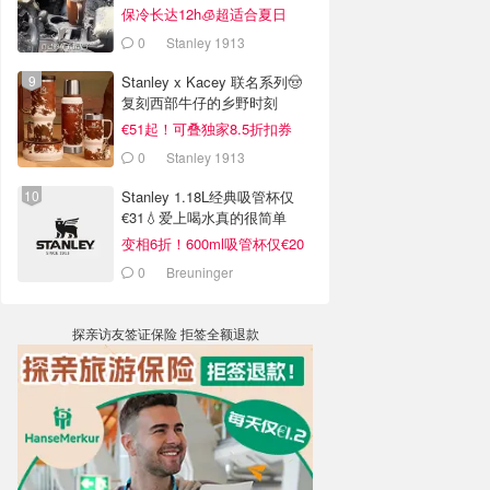
销案例
保冷长达12h🧊超适合夏日
0
Stanley 1913
Stanley x Kacey 联名系列🤠
复刻西部牛仔的乡野时刻
€51起！可叠独家8.5折扣券
0
Stanley 1913
Stanley 1.18L经典吸管杯仅
€31💧爱上喝水真的很简单
变相6折！600ml吸管杯仅€20
0
Breuninger
探亲访友签证保险 拒签全额退款