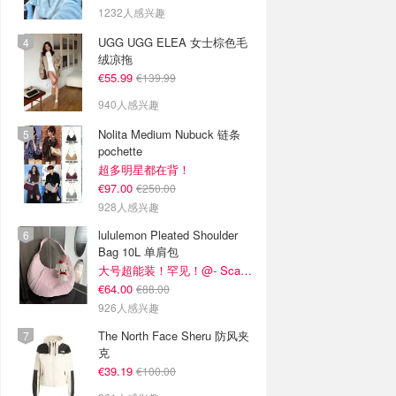
1232人感兴趣
UGG UGG ELEA 女士棕色毛
绒凉拖
€55.99
€139.99
940人感兴趣
Nolita Medium Nubuck 链条
pochette
超多明星都在背！
€97.00
€250.00
928人感兴趣
lululemon Pleated Shoulder
Bag 10L 单肩包
大号超能装！罕见！@- Scarlett
€64.00
€88.00
926人感兴趣
The North Face Sheru 防风夹
克
€39.19
€100.00