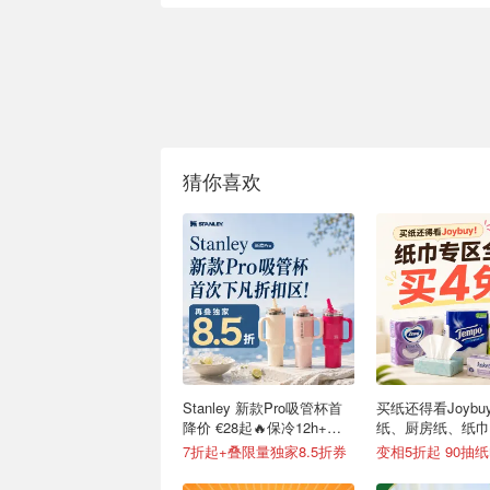
猜你喜欢
Stanley 新款Pro吸管杯首
买纸还得看Joybu
降价 €28起🔥保冷12h+，
纸、厨房纸、纸巾
便携不漏水
7折起+叠限量独家8.5折券