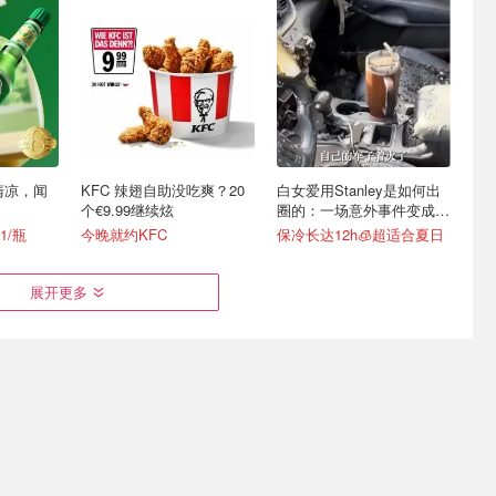
清凉，闻
KFC 辣翅自助没吃爽？20
白女爱用Stanley是如何出
个€9.99继续炫
圈的：一场意外事件变成顶
级营销案例
1/瓶
今晚就约KFC
保冷长达12h🧊超适合夏日
展开更多
时免费DIY
Lidl 夏促限时冲！Puma 短
樊振东杜塞俱乐部首秀💥