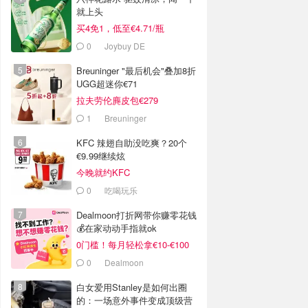
就上头
买4免1，低至€4.71/瓶
0
Joybuy DE
Breuninger "最后机会"叠加8折
UGG超迷你€71
拉夫劳伦麂皮包€279
1
Breuninger
KFC 辣翅自助没吃爽？20个
€9.99继续炫
今晚就约KFC
0
吃喝玩乐
Dealmoon打折网带你赚零花钱
💰在家动动手指就ok
0门槛！每月轻松拿€10-€100
0
Dealmoon
白女爱用Stanley是如何出圈
的：一场意外事件变成顶级营