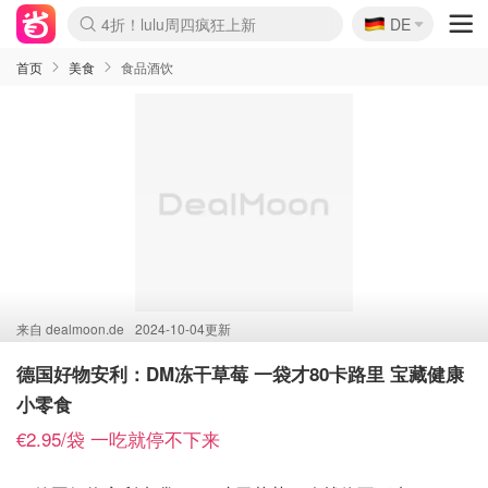
🇩🇪
4折！lulu周四疯狂上新
DE
Boticinal 夏促开抢！
还没结束！&OtherStories大促
Joybuy变相75折 随时失效
速领！Stanley独家85折
疑似霸哥！Camper额外叠85折
Zalando 奥莱闪促！每日更新
Moncler反季囤！5折起+叠9折
Coach Brooklyn仅€192
首页
美食
食品酒饮
来自
dealmoon.de
2024-10-04更新
德国好物安利：DM冻干草莓 一袋才80卡路里 宝藏健康
小零食
€2.95/袋 一吃就停不下来