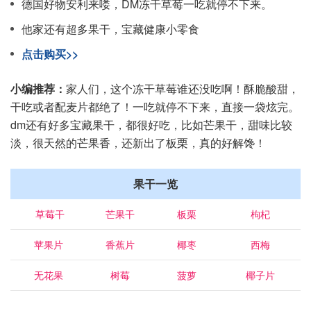
德国好物安利来喽，DM冻干草莓一吃就停不下来。
他家还有超多果干，宝藏健康小零食
点击购买>>
小编推荐：
家人们，这个冻干草莓谁还没吃啊！酥脆酸甜，
干吃或者配麦片都绝了！一吃就停不下来，直接一袋炫完。
dm还有好多宝藏果干，都很好吃，比如芒果干，甜味比较
淡，很天然的芒果香，还新出了板栗，真的好解馋！
果干一览
草莓干
芒果干
板栗
枸杞
苹果片
香蕉片
椰枣
西梅
无花果
树莓
菠萝
椰子片