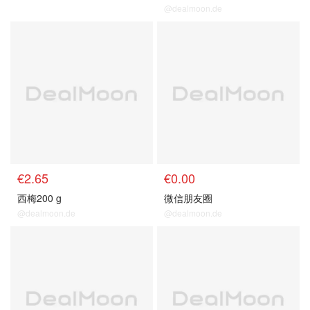
@dealmoon.de
€2.65
€0.00
西梅200 g
微信朋友圈
@dealmoon.de
@dealmoon.de