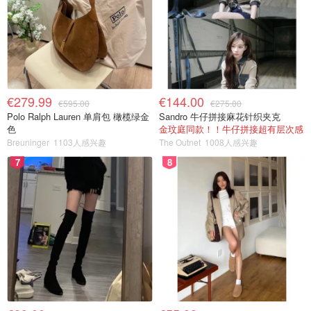
€279.99
€144.00
€595.00
€275.00
Polo Ralph Lauren 单肩包 橄榄绿金
Sandro 牛仔拼接麻花针织夹克
色
金玟庭同款！！牛仔拼接超有层次感
Breuninger
1103人感兴趣
The Outnet
1008人感兴趣
7
8