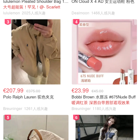
lululemon Pleated Shoulder Bag 10L 单肩包
ON Cloud X 4 AD 女士运动鞋 粉色
大号超能装！罕见！@- Scarlett
lululemon
2025人感兴趣
Dealmoon
1466人感兴趣
3
4
€207.99
€23.99
€375.00
€45.00
Polo Ralph Lauren 驼色夹克
Bobbi Brown 水唇冻 #675Nude Buff
暖调红茶 深唇自带唇部遮瑕效果
Breuninger
1261人感兴趣
Breuninger
1180人感兴趣
5
6