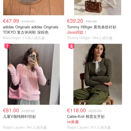
€47.99
€39.20
€100.00
€99.90
adidas Originals adidas Originals
Tommy Hilfiger 黄色条纹衬衫
TOKYO 复古休闲鞋 深棕色
Jisoo同款！
Breuninger
1108人感兴趣
Tommy Hilfiger
994人感兴趣
7
8
€81.00
€118.00
€135.00
€235.00
儿童V领纯棉针织衫
Cable-Knit 棉质女开衫
xs捡漏
Ralph Lauren
941人感兴趣
Ralph Lauren
911人感兴趣