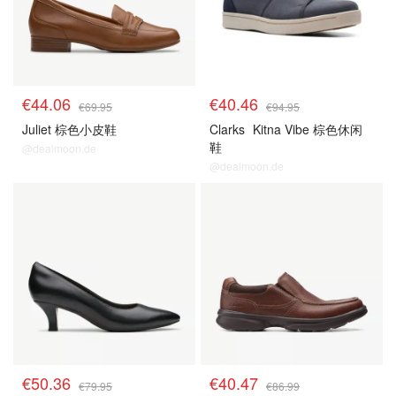
€44.06
€40.46
€69.95
€94.95
Juliet 棕色小皮鞋
Clarks
Kitna Vibe 棕色休闲
鞋
@dealmoon.de
@dealmoon.de
€50.36
€40.47
€79.95
€86.99