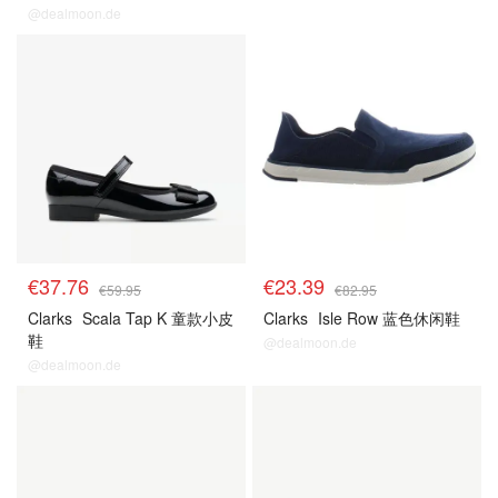
@dealmoon.de
€37.76
€23.39
€59.95
€82.95
Clarks
Scala Tap K 童款小皮
Clarks
Isle Row 蓝色休闲鞋
鞋
@dealmoon.de
@dealmoon.de