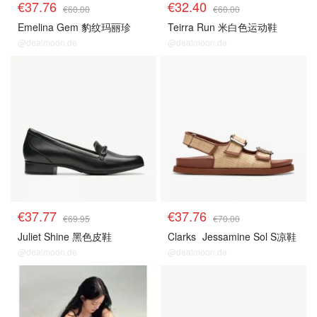
€37.76
€32.40
€60.00
€60.00
Emelina Gem 豹纹玛丽珍
Teirra Run 米白色运动鞋
@dealmoon.de
@dealmoon.de
€37.77
€37.76
€69.95
€70.00
Juliet Shine 黑色皮鞋
Clarks
Jessamine Sol S凉鞋
@dealmoon.de
@dealmoon.de