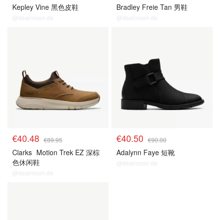
Kepley Vine 黑色皮鞋
Bradley Freie Tan 男鞋
@dealmoon.de
@dealmoon.de
€40.48
€40.50
€89.95
€90.00
Clarks
Motion Trek EZ 深棕
Adalynn Faye 短靴
色休闲鞋
@dealmoon.de
@dealmoon.de