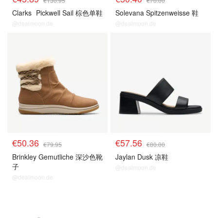
€130.95
€70.00
Clarks
Pickwell Sail 棕色单鞋
Solevana Spitzenweisse 鞋
@dealmoon.de
@dealmoon.de
€50.36
€57.56
€79.95
€80.00
Brinkley Gemutliche 深沙色靴
Jaylan Dusk 凉鞋
子
@dealmoon.de
@dealmoon.de