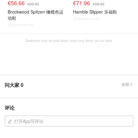
€56.66
€71.96
€89.95
€99.95
Brockwood Spitzen 橄榄色运
Hamble Slipper 乐福鞋
动鞋
@dealmoon.de
@dealmoon.de
Dealmoon may be paid when users buy items via our links.
问大家
0
全部
评论
打开App写评论