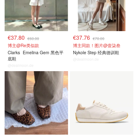
€37.80
€37.76
€60.00
€70.00
博主@Re类似款
博主同款！图片@壹柒叁
Clarks
Emelina Gem 黑色平
Nykole Step 经典德训鞋
底鞋
@dealmoon.de
@dealmoon.de