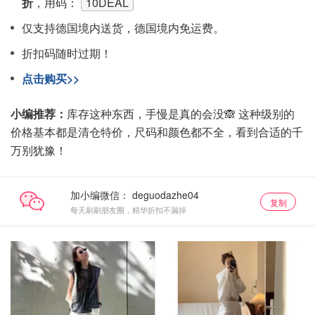
折
，用码：
10DEAL
仅支持德国境内送货，德国境内免运费。
折扣码随时过期！
点击购买>>
小编推荐：
库存这种东西，手慢是真的会没🙈 这种级别的
价格基本都是清仓特价，尺码和颜色都不全，看到合适的千
万别犹豫！
加小编微信：
复制
每天刷刷朋友圈，精华折扣不漏掉