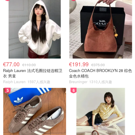
€77.00
€191.99
€110.00
€375.00
Ralph Lauren 法式毛圈拉链连帽卫
Coach COACH BROOKLYN 28 棕色
衣 男童
金色水桶包
Ralph Lauren
1597人感兴趣
Breuninger
1310人感兴趣
5
6