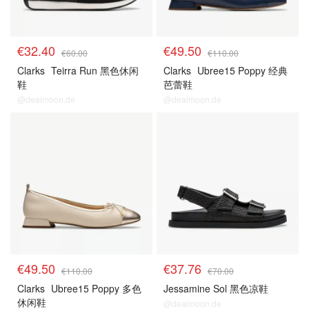
€32.40
€49.50
€60.00
€110.00
Clarks
Teirra Run 黑色休闲
Clarks
Ubree15 Poppy 经典
鞋
芭蕾鞋
@dealmoon.de
@dealmoon.de
€49.50
€37.76
€110.00
€70.00
Clarks
Ubree15 Poppy 多色
Jessamine Sol 黑色凉鞋
休闲鞋
@dealmoon.de