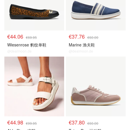
€44.06
€37.76
€69.95
€60.00
Wiesenrose 豹纹单鞋
Marine 渔夫鞋
@dealmoon.de
@dealmoon.de
€44.98
€37.80
€99.95
€60.00