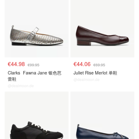
€44.98
€44.06
€99.95
€69.95
Clarks
Fawna Jane 银色芭
Juliet Rise Merlot 单鞋
蕾鞋
@dealmoon.de
@dealmoon.de