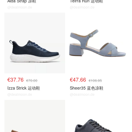
Alda Strap 凉鞋
Teirra Run 运动鞋
@dealmoon.de
@dealmoon.de
€37.76
€47.66
€70.00
€106.95
Izza Strick 运动鞋
Sheer35 蓝色凉鞋
@dealmoon.de
@dealmoon.de