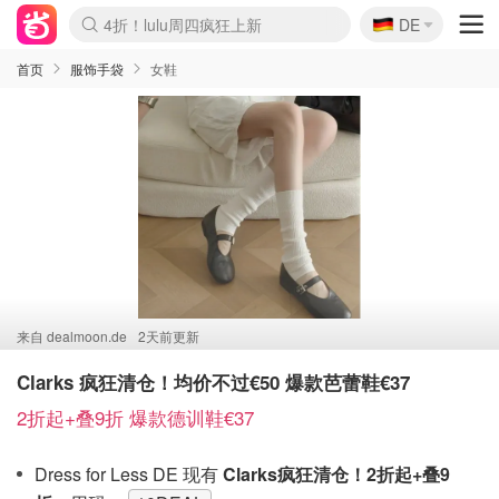
🇩🇪
4折！lulu周四疯狂上新
DE
Boticinal 夏促开抢！
还没结束！&OtherStories大促
Joybuy变相75折 随时失效
速领！Stanley独家85折
疑似霸哥！Camper额外叠85折
Zalando 奥莱闪促！每日更新
Moncler反季囤！5折起+叠9折
Coach Brooklyn仅€192
首页
服饰手袋
女鞋
来自
dealmoon.de
2天前更新
Clarks 疯狂清仓！均价不过€50 爆款芭蕾鞋€37
2折起+叠9折 爆款德训鞋€37
Dress for Less DE 现有
Clarks疯狂清仓！2折起+叠9