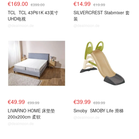
€169.00
€14.99
€399.00
€19.99
TCL
TCL 43P61K 43英寸
SILVERCREST Stabmixer 套
UHD电视
装
@dealmoon.de
@dealmoon.de
€49.99
€39.99
€99.99
€89.99
LIVARNO HOME 床垫垫
Smoby
SMOBY Life 滑梯
200x200cm 柔软
@dealmoon.de
@dealmoon.de