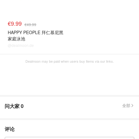
€9.99
€49.99
HAPPY PEOPLE 拜仁慕尼黑
家庭泳池
@dealmoon.de
Dealmoon may be paid when users buy items via our links.
问大家
0
全部
评论