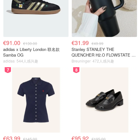
€91.00
€31.99
€130.00
€49.99
adidas x Liberty London 联名款
Stanley STANLEY THE
Samba OG
QUENCHER H2.O FLOWSTATE 保
温杯 1.18L 黑色
adidas
544人感兴趣
Breuninger
472人感兴趣
7
8
€63.99
€95.92
€145.00
€195.00