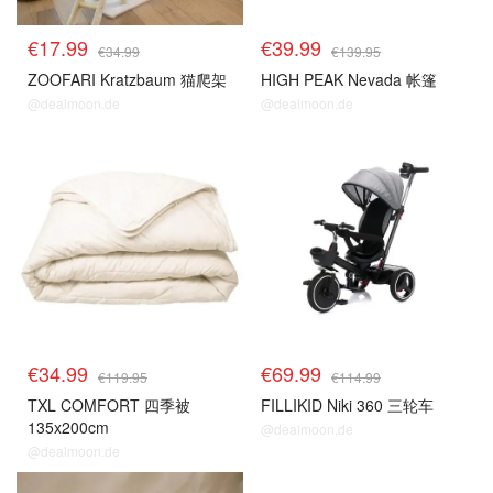
€17.99
€39.99
€34.99
€139.95
ZOOFARI Kratzbaum 猫爬架
HIGH PEAK Nevada 帐篷
@dealmoon.de
@dealmoon.de
€34.99
€69.99
€119.95
€114.99
TXL COMFORT 四季被
FILLIKID Niki 360 三轮车
135x200cm
@dealmoon.de
@dealmoon.de