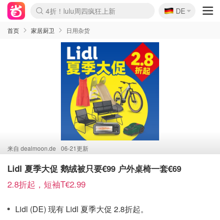
🇩🇪
4折！lulu周四疯狂上新
DE
Boticinal 夏促开抢！
还没结束！&OtherStories大促
Joybuy变相75折 随时失效
速领！Stanley独家85折
疑似霸哥！Camper额外叠85折
Zalando 奥莱闪促！每日更新
Moncler反季囤！5折起+叠9折
Coach Brooklyn仅€192
首页
家居厨卫
日用杂货
来自
dealmoon.de
06-21更新
Lidl 夏季大促 鹅绒被只要€99 户外桌椅一套€69
2.8折起，短袖T€2.99
Lidl (DE) 现有 Lidl 夏季大促 2.8折起。