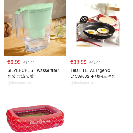
€6.99
€39.99
€10.99
€94.99
SILVERCREST Wasserfilter
Tefal
TEFAL Ingenio
套装 过滤杂质
L1539032 不粘锅三件套
@dealmoon.de
@dealmoon.de