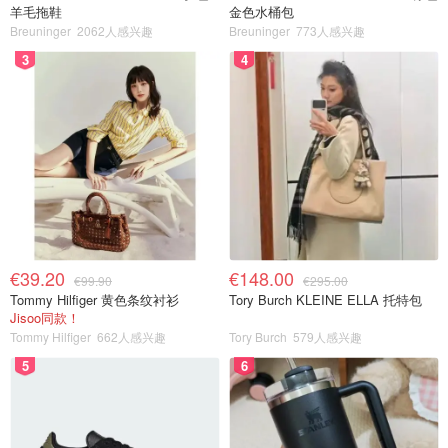
羊毛拖鞋
金色水桶包
Breuninger
2062人感兴趣
Breuninger
773人感兴趣
3
4
€39.20
€148.00
€99.90
€295.00
Tommy Hilfiger 黄色条纹衬衫
Tory Burch KLEINE ELLA 托特包
Jisoo同款！
Tommy Hilfiger
662人感兴趣
Tory Burch
579人感兴趣
5
6