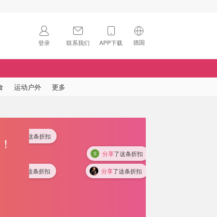
德国
登录
联系我们
APP下载
🇺🇸
美国
🇨🇳
中国
食
运动户外
更多
🇨🇦
加拿大
扫码下载 App
🇬🇧
英国
Download on the
App Store
分享
了这条折扣
折！
🇩🇪
德国
Download the
Android App
分享
了这条折扣
🇫🇷
法国
分享
了这条折扣
分享
了这条折扣
🇮🇹
意大利
🇦🇺
澳洲