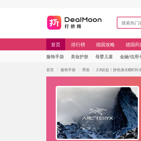
首页
排行榜
德国攻略
德国药
服饰手袋
美妆护肤
母婴儿童
金融/信用
首页
服饰手袋
男装
2.8折起！拼色渔夫帽€30.8 