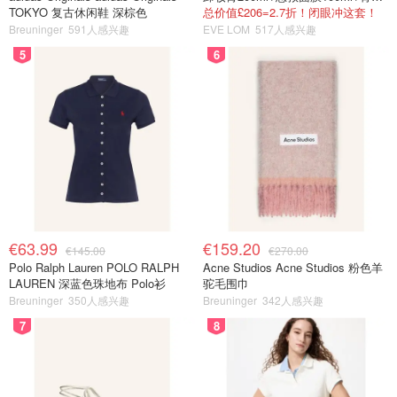
TOKYO 复古休闲鞋 深棕色
总价值£206=2.7折！闭眼冲这套！
Breuninger
591人感兴趣
EVE LOM
517人感兴趣
5
6
€63.99
€159.20
€145.00
€270.00
Polo Ralph Lauren POLO RALPH
Acne Studios Acne Studios 粉色羊
LAUREN 深蓝色珠地布 Polo衫
驼毛围巾
Breuninger
350人感兴趣
Breuninger
342人感兴趣
7
8