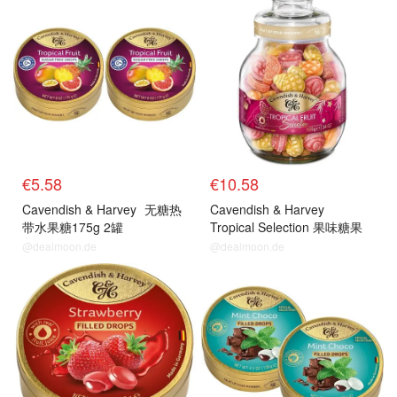
€5.58
€10.58
Cavendish & Harvey
无糖热
Cavendish & Harvey
带水果糖175g 2罐
Tropical Selection 果味糖果
966g
@dealmoon.de
@dealmoon.de