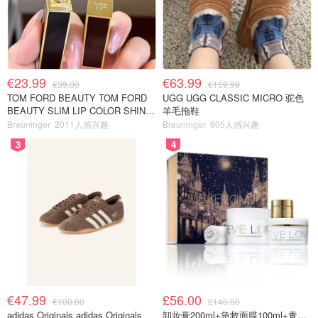
€23.99
€63.99
€39.00
€159.99
TOM FORD BEAUTY TOM FORD
UGG UGG CLASSIC MICRO 驼色
BEAUTY SLIM LIP COLOR SHINE
羊毛拖鞋
口红 open back色
Breuninger
2011人感兴趣
Breuninger
905人感兴趣
3
4
€47.99
£56.00
€100.00
£140.00
adidas Originals adidas Originals
卸妆膏200ml+急救面膜100ml+青春面霜15ml