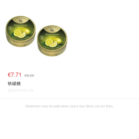
€7.71
€9.26
铁罐糖
@dealmoon.de
Dealmoon may be paid when users buy items via our links.