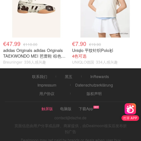
€47.99
€7.90
€110.00
€19.90
adidas Originals adidas Originals
Uniqlo 平纹针织Polo衫
TAEKWONDO MEI 芭蕾鞋 棕色米
4色可选
色
Breuninger
336人感兴趣
UNIQLO德国
334人感兴趣
联系我们
黑五
InRewards
Impressum
Datenschutzerklärung
用户协议
版权声明
触屏版
电脑版
下载App
contact@dazhe.de
打开 APP
页面信息由用户分享或品牌、商家提供，由Dealmoon核实后发布折
扣广告
Dealmoon may get paid by brands or deals when user buy