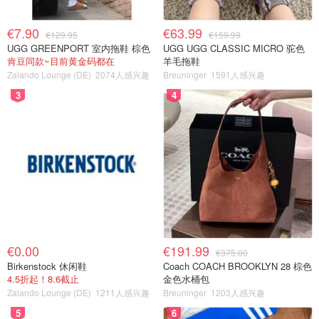
€7.90
€63.99
€129.95
€159.99
UGG GREENPORT 室内拖鞋 棕色
UGG UGG CLASSIC MICRO 驼色
肯豆同款~目前黄金码都在
羊毛拖鞋
Zalando Lounge (DE)
2074人感兴趣
Breuninger
1591人感兴趣
3
4
€0.00
€191.99
€375.00
Birkenstock 休闲鞋
Coach COACH BROOKLYN 28 棕色
4.5折起！8.6截止
金色水桶包
Zalando Lounge (DE)
1211人感兴趣
Breuninger
1203人感兴趣
5
6