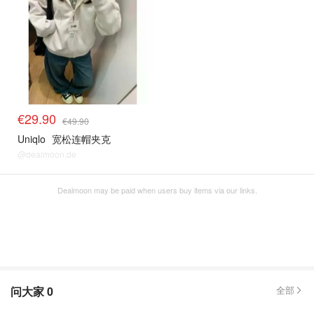
€29.90
€49.90
Uniqlo
宽松连帽夹克
@dealmoon.de
Dealmoon may be paid when users buy items via our links.
问大家
0
全部