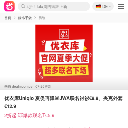
🇩🇪
4折！lulu周四疯狂上新
DE
Boticinal 夏促开抢！
还没结束！&OtherStories大促
Joybuy变相75折 随时失效
速领！Stanley独家85折
疑似霸哥！Camper额外叠85折
Zalando 奥莱闪促！每日更新
Moncler反季囤！5折起+叠9折
Coach Brooklyn仅€192
首页
服饰手袋
男装
来自
dealmoon.de
07-26更新
优衣库Uniqlo 夏促再降🚨JWA联名衬衫€9.9、夹克外套
€12.9
2折起 💥爆款联名T€5.9