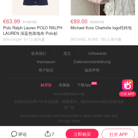
€63.99
€89.00
€145.00
€295.00
Polo Ralph Lauren POLO RALPH
Michael Kors Charlotte logo托特包
LAUREN 深蓝色珠地布 Polo衫
Breuninger
917人感兴趣
MICHAEL KORS
780人感兴趣
联系我们
黑五
InRewards
Impressum
Datenschutzerklärung
用户协议
版权声明
触屏版
电脑版
下载App
contact@dazhe.de
打开 APP
页面信息由用户分享或品牌、商家提供，由Dealmoon核实后发布折
扣广告
Dealmoon may get paid by brands or deals when user buy
through links
立即购买
评论
7
打开 APP