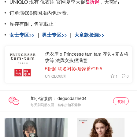
UNIQLO 现有 优衣库 官网夏季大促❗️
2折起
，无需码
订单满€80德国境内免运费。
库存有限，售完截止！
女士专区>>
｜
男士专区>>
｜
大童款捡漏>>
优衣库 x Princesse tam tam 花边+复古格
纹等 法风女孩很满意
5折起 联名衬衫/居家裤€19.5
1
0
UNIQLO德国
加小编微信：
复制
每天刷刷朋友圈，精华折扣不漏掉