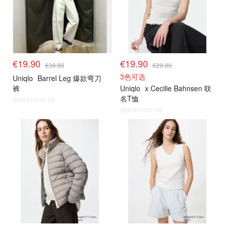
€19.90
€19.90
€39.90
€29.90
3色可选
Uniqlo
Barrel Leg 爆款弯刀
裤
Uniqlo
x Cecilie Bahnsen 联
名T恤
@dealmoon.de
@dealmoon.de