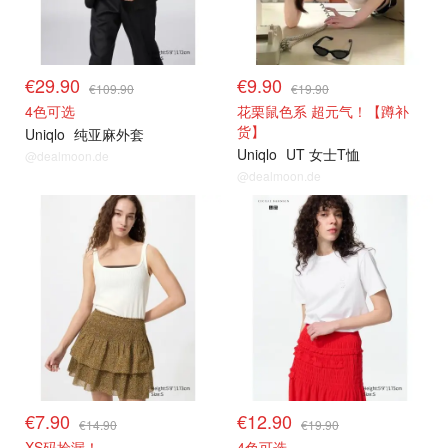
€29.90
€9.90
€109.90
€19.90
4色可选
花栗鼠色系 超元气！【蹲补
货】
Uniqlo
纯亚麻外套
Uniqlo
UT 女士T恤
@dealmoon.de
@dealmoon.de
€7.90
€12.90
€14.90
€19.90
XS码捡漏！
4色可选