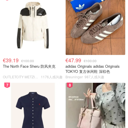
€39.19
€47.99
€100.00
€100.00
The North Face Sheru 防风夹克
adidas Originals adidas Originals
TOKYO 复古休闲鞋 深棕色
OUTLETCITY METZINGEN
1176人感兴趣
Breuninger
987人感兴趣
7
8