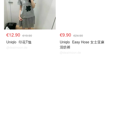
€12.90
€9.90
€19.90
€24.90
Uniqlo
印花T恤
Uniqlo
Easy Hose 女士亚麻
混纺裤
@dealmoon.de
@dealmoon.de