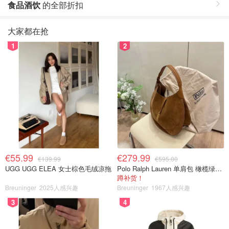
食品酒饮
的全部折扣
大家都在抢
1
2
€55.99
€279.99
€139.99
€595.00
UGG UGG ELEA 女士棕色毛绒凉拖
Polo Ralph Lauren 单肩包 橄榄绿金色
蹲补货！
Breuninger
2025人感兴趣
Breuninger
1967人感兴趣
3
4