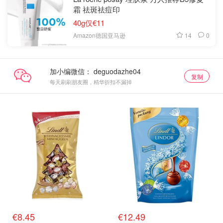
霜 祛斑祛痘印
40g仅€11
14
0
Amazon德国亚马逊
加小编微信：
复制
每天刷刷朋友圈，精华折扣不漏掉
€8.45
€12.49