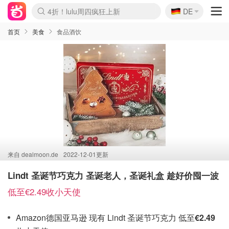
🇩🇪
4折！lulu周四疯狂上新
DE
Boticinal 夏促开抢！
还没结束！&OtherStories大促
Joybuy变相75折 随时失效
速领！Stanley独家85折
疑似霸哥！Camper额外叠85折
Zalando 奥莱闪促！每日更新
Moncler反季囤！5折起+叠9折
Coach Brooklyn仅€192
首页
美食
食品酒饮
来自
dealmoon.de
2022-12-01更新
Lindt 圣诞节巧克力 圣诞老人，圣诞礼盒 趁好价囤一波
低至€2.49收小天使
Amazon德国亚马逊 现有 Lindt 圣诞节巧克力 低至
€2.49