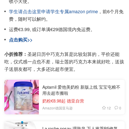
收小天使。
学生请点击这里申请学生专属amazon prime
，前6个月免
费，随时可以解约。
运费€3.99, 或订单满€29德国境内免运费。
点击购买>>
小折推荐：
圣诞日历中巧克力算是比较划算的，平价还能
吃，仪式感一点也不差，瑞士莲的巧克力本来就好吃，送孩
子送朋友都可，大多还比超市便宜。
Aptamil 爱他美奶粉 新版上线 宝宝屯粮不
用去超市搬啦
奶粉€8.98起 德亚自营
12
0
Amazon德国亚马逊
La roche posay 理肤泉 万人推荐B5修复