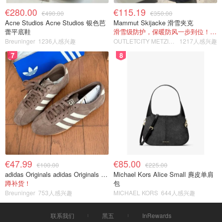
€280.00
€115.19
€490.00
€350.00
Acne Studios Acne Studios 银色芭
Mammut Skijacke 滑雪夹克
蕾平底鞋
滑雪级防护，保暖防风一步到位！仅剩s！
Breuninger
1236人感兴趣
OUTLETCITY METZINGEN
1217人感兴趣
7
8
€47.99
€85.00
€100.00
€225.00
adidas Originals adidas Originals TOKYO 复古休闲鞋 深棕色
Michael Kors Alice Small 麂皮单肩
蹲补货！
包
Breuninger
753人感兴趣
MICHAEL KORS
644人感兴趣
联系我们
黑五
InRewards