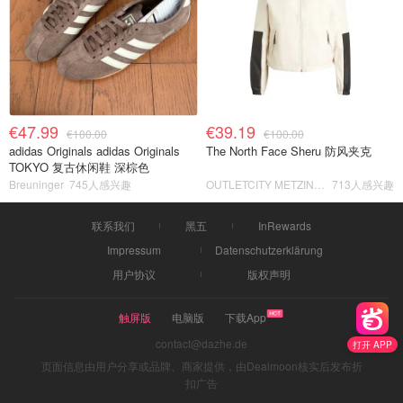
€47.99
€39.19
€100.00
€100.00
adidas Originals adidas Originals
The North Face Sheru 防风夹克
TOKYO 复古休闲鞋 深棕色
Breuninger
745人感兴趣
OUTLETCITY METZINGEN
713人感兴趣
联系我们
黑五
InRewards
Impressum
Datenschutzerklärung
用户协议
版权声明
触屏版
电脑版
下载App
contact@dazhe.de
打开 APP
页面信息由用户分享或品牌、商家提供，由Dealmoon核实后发布折
扣广告