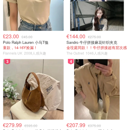
£23.00
€144.00
£45.00
€275.00
Polo Ralph Lauren 小马T恤
Sandro 牛仔拼接麻花针织夹克
童款，14-16Y捡漏！
金玟庭同款！！牛仔拼接超有层次感
Flannels UK
2008人感兴趣
The Outnet
1046人感兴趣
3
4
€279.99
€207.99
€595.00
€375.00