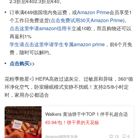
2.3折后€402.3折后€40。
订单满€49德国境内免运费，或
Amazon Prime
会员享受1
个工作日免费送货(
点击免费试用30天Amazon Prime
)。
点击这里申请amazon信用卡
立减10欧，而且购物还可以
再返利1%
学生请点击这里申请学生专属amazon prime
，前6个月免
费，随时可以解约。
点击购买>>
花粉季救星💨 HEPA高效过滤灰尘、过敏原和异味，360°循
环净化空气，卧室睡眠模式安静不扰眠！支持2/5/8小时定
时，家用办公都适合
Walkers 黄油饼干中TOP 1 伴手礼超合适
€0.94/包！饼干界的天花板
13
0
Amazon德国亚马逊