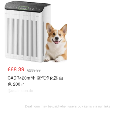
€68.39
€239.99
CADR420m³/h 空气净化器 白
色 200㎡
@dealmoon.de
Dealmoon may be paid when users buy items via our links.