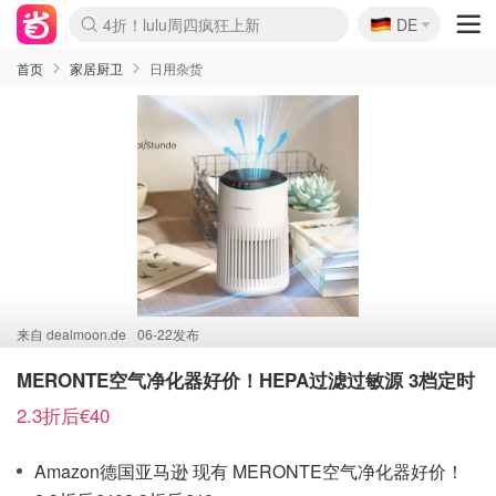
🇩🇪
4折！lulu周四疯狂上新
DE
Boticinal 夏促开抢！
还没结束！&OtherStories大促
Joybuy变相75折 随时失效
速领！Stanley独家85折
疑似霸哥！Camper额外叠85折
Zalando 奥莱闪促！每日更新
Moncler反季囤！5折起+叠9折
Coach Brooklyn仅€192
首页
家居厨卫
日用杂货
来自
dealmoon.de
06-22发布
MERONTE空气净化器好价！HEPA过滤过敏源 3档定时
2.3折后€40
Amazon德国亚马逊 现有 MERONTE空气净化器好价！