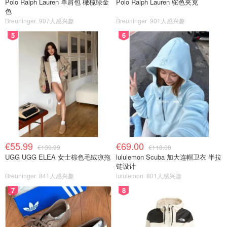
Polo Ralph Lauren 单肩包 橄榄绿金
Polo Ralph Lauren 驼色夹克
色
Breuninger
907人感兴趣
Breuninger
901人感兴趣
5
6
€55.99
€69.00
€139.99
€118.00
UGG UGG ELEA 女士棕色毛绒凉拖
lululemon Scuba 加大连帽卫衣 半拉
链设计
Breuninger
841人感兴趣
lululemon
801人感兴趣
7
8