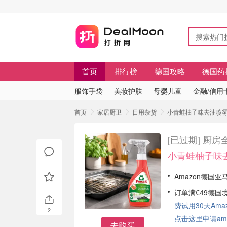
首页
排行榜
德国攻略
德国药
服饰手袋
美妆护肤
母婴儿童
金融/信用
首页
家居厨卫
日用杂货
小青蛙柚子味去油喷雾€
[已过期]
厨房
小青蛙柚子味去
Amazon德国亚
订单满€49德国
费试用30天Amazo
2
点击这里申请am
去购买