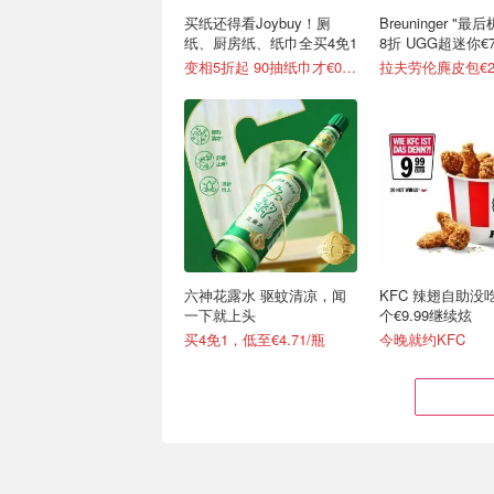
买纸还得看Joybuy！厕
Breuninger "
纸、厨房纸、纸巾全买4免1
8折 UGG超迷你€7
变相5折起 90抽纸巾才€0.22/包
拉夫劳伦麂皮包€2
六神花露水 驱蚊清凉，闻
KFC 辣翅自助没
一下就上头
个€9.99继续炫
买4免1，低至€4.71/瓶
今晚就约KFC