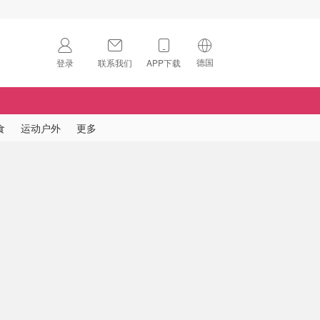
德国
登录
联系我们
APP下载
🇺🇸
美国
🇨🇳
中国
食
运动户外
更多
🇨🇦
加拿大
扫码下载 App
🇬🇧
英国
Download on the
App Store
🇩🇪
德国
Download the
Android App
🇫🇷
法国
🇮🇹
意大利
🇦🇺
澳洲