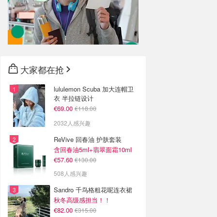
大家都在抢
lululemon Scuba 加大连帽卫
衣 半拉链设计
€69.00
€118.00
2032人感兴趣
ReVive 回春油 护肤套装
含回春油5ml+翡翠面霜10ml
€57.60
€130.00
508人感兴趣
Sandro 千鸟格粗花呢连衣裙
秋冬高级感担当！！
€82.00
€315.00