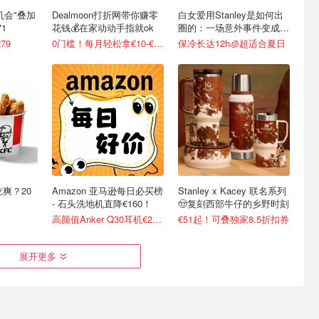
最后机会"叠加
Dealmoon打折网带你赚零
白女爱用Stanley是如何出
1
花钱💰在家动动手指就ok
圈的：一场意外事件变成顶
级营销案例
79
0门槛！每月轻松拿€10-€100
保冷长达12h🧊超适合夏日
吃爽？20
Amazon 亚马逊每日必买榜
Stanley x Kacey 联名系列
- 石头洗地机直降€160！
🤠复刻西部牛仔的乡野时刻
高颜值Anker Q30耳机€2.87
€51起！可叠独家8.5折扣券
展开更多