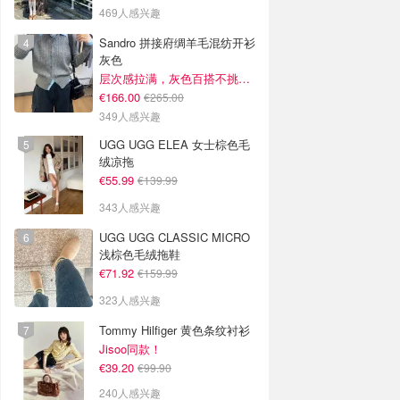
469人感兴趣
Sandro 拼接府绸羊毛混纺开衫
灰色
层次感拉满，灰色百搭不挑人~
€166.00
€265.00
349人感兴趣
UGG UGG ELEA 女士棕色毛
绒凉拖
€55.99
€139.99
343人感兴趣
UGG UGG CLASSIC MICRO
浅棕色毛绒拖鞋
€71.92
€159.99
323人感兴趣
Tommy Hilfiger 黄色条纹衬衫
Jisoo同款！
€39.20
€99.90
240人感兴趣