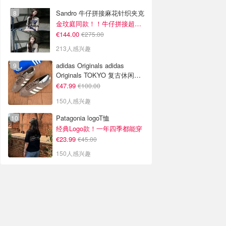
Sandro 牛仔拼接麻花针织夹克
金玟庭同款！！牛仔拼接超有层次感
€144.00
€275.00
213人感兴趣
adidas Originals adidas
Originals TOKYO 复古休闲鞋
深棕色
€47.99
€100.00
150人感兴趣
Patagonia logoT恤
经典Logo款！一年四季都能穿
€23.99
€45.00
150人感兴趣