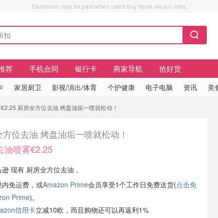
Dealmoon may be paid when users buy items via our links.
推荐
手机合同
银行卡
商家导航
抢好货
卡
家居厨卫
影视/演出/体育
个护健康
电子电脑
资讯
美
2.25 厨房全方位去油 烤盘油垢一喷就松动！
全方位去油 烤盘油垢一喷就松动！
油喷雾€2.25
马逊 现有 厨房全方位去油 。
境内免运费，或
Amazon Prime
会员享受1个工作日免费送货(
点击免
n Prime
)。
azon信用卡
立减10欧，而且购物还可以再返利1%