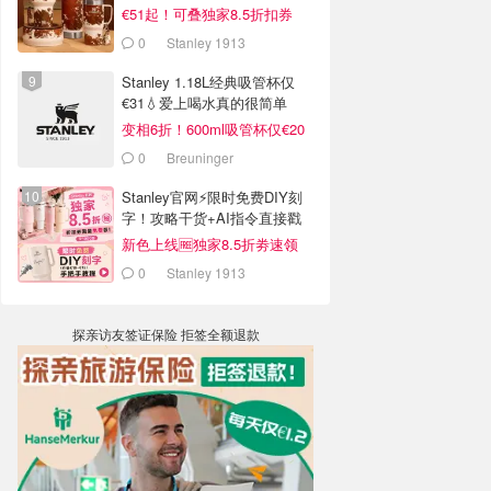
€51起！可叠独家8.5折扣券
0
Stanley 1913
Stanley 1.18L经典吸管杯仅
€31💧爱上喝水真的很简单
变相6折！600ml吸管杯仅€20
0
Breuninger
Stanley官网⚡️限时免费DIY刻
字！攻略干货+AI指令直接戳
新色上线🆓独家8.5折劵速领
0
Stanley 1913
探亲访友签证保险 拒签全额退款