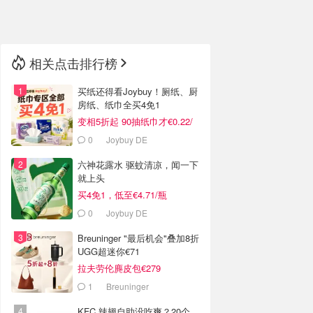
🇳🇿
新西兰
相关点击排行榜
买纸还得看Joybuy！厕纸、厨
房纸、纸巾全买4免1
变相5折起 90抽纸巾才€0.22/
包
0
Joybuy DE
六神花露水 驱蚊清凉，闻一下
就上头
买4免1，低至€4.71/瓶
0
Joybuy DE
Breuninger "最后机会"叠加8折
UGG超迷你€71
拉夫劳伦麂皮包€279
1
Breuninger
KFC 辣翅自助没吃爽？20个