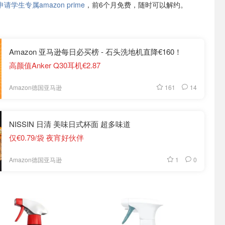
学生专属amazon prime
，前6个月免费，随时可以解约。
Amazon 亚马逊每日必买榜 - 石头洗地机直降€160！
高颜值Anker Q30耳机€2.87
161
14
Amazon德国亚马逊
NISSIN 日清 美味日式杯面 超多味道
仅€0.79/袋 夜宵好伙伴
1
0
Amazon德国亚马逊