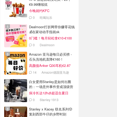
€9.99继续炫
今晚就约KFC
0
吃喝玩乐
Dealmoon打折网带你赚零花钱
💰在家动动手指就ok
0门槛！每月轻松拿€10-€100
0
Dealmoon
Amazon 亚马逊每日必买榜 -
石头洗地机直降€160！
高颜值Anker Q30耳机€2.87
14
Amazon德国亚马逊
白女爱用Stanley是如何出圈
的：一场意外事件变成顶级营
销案例
保冷长达12h🧊超适合夏日
0
Stanley 1913
Stanley x Kacey 联名系列🤠
复刻西部牛仔的乡野时刻