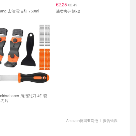
€2.25
€2.49
t Bang 去油清洁剂 750ml
油类去污剂x2
nfeldschaber 清洁刮刀 4件套
属刀片
Amazon德国亚马逊
报告错误