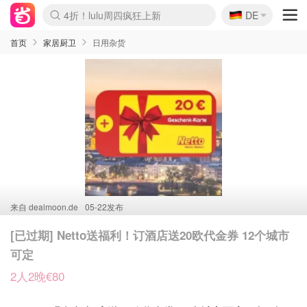
🇩🇪
4折！lulu周四疯狂上新
DE
Boticinal 夏促开抢！
还没结束！&OtherStories大促
Joybuy变相75折 随时失效
速领！Stanley独家85折
疑似霸哥！Camper额外叠85折
Zalando 奥莱闪促！每日更新
Moncler反季囤！5折起+叠9折
Coach Brooklyn仅€192
首页
家居厨卫
日用杂货
来自
dealmoon.de
05-22发布
[已过期] Netto送福利！订酒店送20欧代金券 12个城市
可定
2人2晚€80