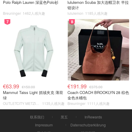
Polo Ralph Lauren 深蓝色Polo衫
lululemon Scuba 加大连帽卫衣 半拉
链设计
Breuninger
1462人感兴趣
lululemon
1185人感兴趣
7
8
€63.99
€191.99
€150.00
€375.00
Mammut Taiss Light 抓绒夹克 薄荷
Coach COACH BROOKLYN 28 棕色
绿
金色水桶包
OUTLETCITY METZINGEN
1135人感兴趣
Breuninger
1111人感兴趣
联系我们
黑五
InRewards
Impressum
Datenschutzerklärung