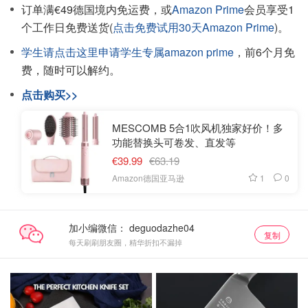
订单满€49德国境内免运费，或
Amazon Prime
会员享受1
个工作日免费送货(
点击免费试用30天Amazon Prime
)。
学生请点击这里申请学生专属amazon prime
，前6个月免
费，随时可以解约。
点击购买>>
MESCOMB 5合1吹风机独家好价！多
功能替换头可卷发、直发等
€39.99
€63.19
1
0
Amazon德国亚马逊
加小编微信：
复制
每天刷刷朋友圈，精华折扣不漏掉