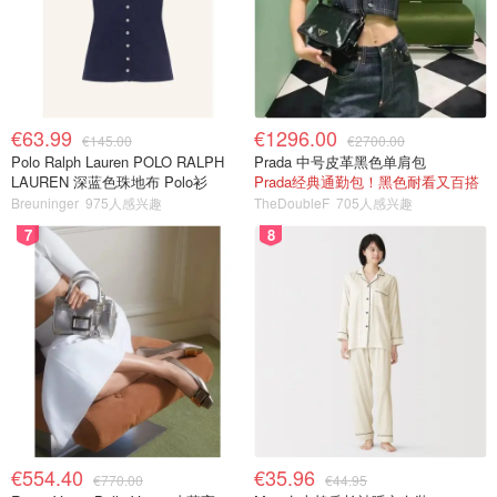
€63.99
€1296.00
€145.00
€2700.00
Polo Ralph Lauren POLO RALPH
Prada 中号皮革黑色单肩包
LAUREN 深蓝色珠地布 Polo衫
Prada经典通勤包！黑色耐看又百搭
Breuninger
975人感兴趣
TheDoubleF
705人感兴趣
7
8
€554.40
€35.96
€770.00
€44.95