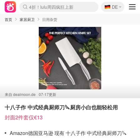
🇩🇪
4折！lulu周四疯狂上新
DE
Boticinal 夏促开抢！
还没结束！&OtherStories大促
Joybuy变相75折 随时失效
速领！Stanley独家85折
疑似霸哥！Camper额外叠85折
Zalando 奥莱闪促！每日更新
Moncler反季囤！5折起+叠9折
Coach Brooklyn仅€192
首页
家居厨卫
日用杂货
来自
dealmoon.de
07-17更新
十八子作 中式经典厨师刀🔪厨房小白也能轻松用
封面2件套仅€13
Amazon德国亚马逊 现有 十八子作 中式经典厨师刀🔪