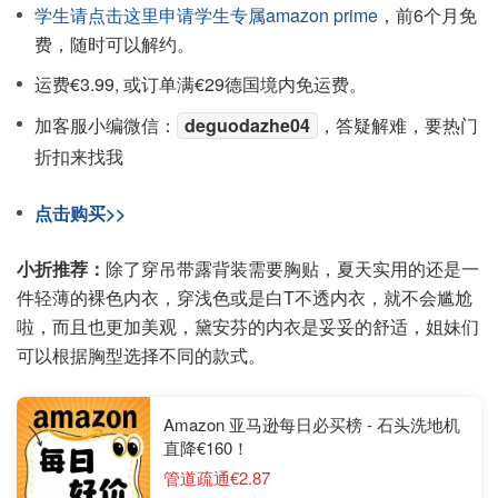
学生请点击这里申请学生专属amazon prime
，前6个月免
费，随时可以解约。
运费€3.99, 或订单满€29德国境内免运费。
加客服小编微信：
deguodazhe04
，答疑解难，要热门
折扣来找我
点击购买>>
小折推荐：
除了穿吊带露背装需要胸贴，夏天实用的还是一
件轻薄的裸色内衣，穿浅色或是白T不透内衣，就不会尴尬
啦，而且也更加美观，黛安芬的内衣是妥妥的舒适，姐妹们
可以根据胸型选择不同的款式。
Amazon 亚马逊每日必买榜 - 石头洗地机
直降€160！
管道疏通€2.87