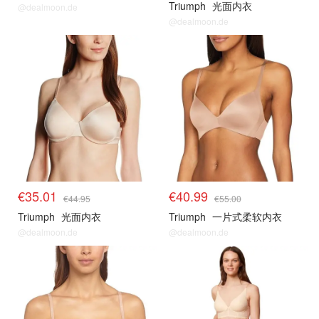
Triumph
光面内衣
@dealmoon.de
@dealmoon.de
€35.01
€40.99
€44.95
€55.00
Triumph
光面内衣
Triumph
一片式柔软内衣
@dealmoon.de
@dealmoon.de