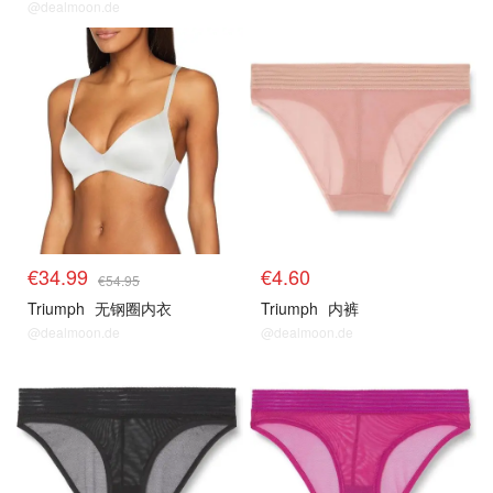
@dealmoon.de
€34.99
€4.60
€54.95
Triumph
无钢圈内衣
Triumph
内裤
@dealmoon.de
@dealmoon.de