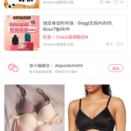
160
14
Amazon德国亚马逊
德亚春促时尚场 - Sloggi无痕内衣€9、
BossT恤€8/件
巨折！Crocs洞洞鞋€24
4
0
Amazon德国亚马逊
加小编微信：
复制
每天刷刷朋友圈，精华折扣不漏掉