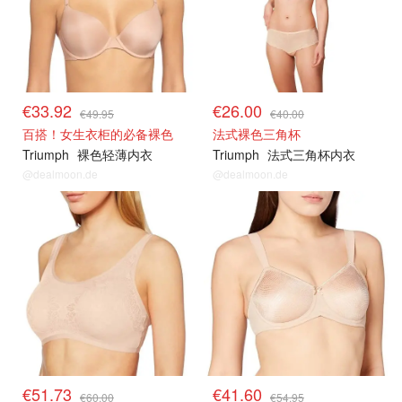
€33.92
€26.00
€49.95
€40.00
百搭！女生衣柜的必备裸色
法式裸色三角杯
Triumph
裸色轻薄内衣
Triumph
法式三角杯内衣
@dealmoon.de
@dealmoon.de
€51.73
€41.60
€60.00
€54.95