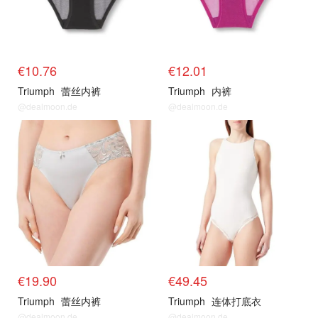
€10.76
€12.01
Triumph
蕾丝内裤
Triumph
内裤
@dealmoon.de
@dealmoon.de
€19.90
€49.45
Triumph
蕾丝内裤
Triumph
连体打底衣
@dealmoon.de
@dealmoon.de