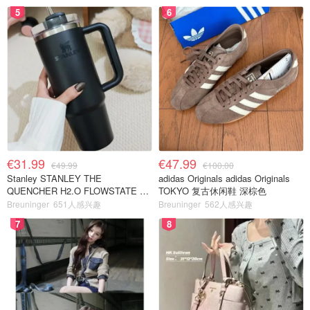
5
6
€31.99
€47.99
€49.99
€100.00
Stanley STANLEY THE
adidas Originals adidas Originals
QUENCHER H2.O FLOWSTATE 保
TOKYO 复古休闲鞋 深棕色
温杯 1.18L 黑色
Breuninger
651人感兴趣
Breuninger
562人感兴趣
7
8