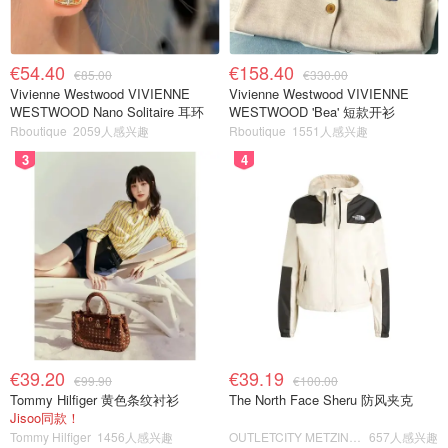
€54.40
€158.40
€85.00
€330.00
Vivienne Westwood VIVIENNE
Vivienne Westwood VIVIENNE
WESTWOOD Nano Solitaire 耳环
WESTWOOD 'Bea' 短款开衫
Rboutique
2059人感兴趣
Rboutique
1551人感兴趣
3
4
€39.20
€39.19
€99.90
€100.00
Tommy Hilfiger 黄色条纹衬衫
The North Face Sheru 防风夹克
Jisoo同款！
Tommy Hilfiger
1456人感兴趣
OUTLETCITY METZINGEN
657人感兴趣