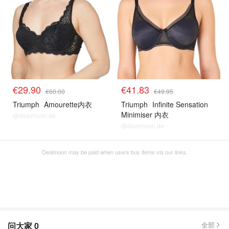
€29.90
€41.83
€60.00
€49.95
Triumph
Amourette内衣
Triumph
Infinite Sensation
Minimiser 内衣
@dealmoon.de
@dealmoon.de
Dealmoon may be paid when users buy items via our links.
问大家
0
全部