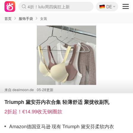
🇩🇪
4折！lulu周四疯狂上新
DE
Boticinal 夏促开抢！
还没结束！&OtherStories大促
Joybuy变相75折 随时失效
速领！Stanley独家85折
疑似霸哥！Camper额外叠85折
Zalando 奥莱闪促！每日更新
Moncler反季囤！5折起+叠9折
Coach Brooklyn仅€192
首页
服饰手袋
女装
来自
dealmoon.de
05-28更新
Triumph 黛安芬内衣合集 轻薄舒适 聚拢收副乳
2折起！€14.99收无钢圈款
Amazon德国亚马逊 现有 Triumph 黛安芬柔软内衣