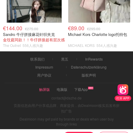
€144.00
€89.00
€275.00
€295.00
Sandro 牛仔拼接麻花针织夹克
Michael Kors Charlotte logo托特包
金玟庭同款！！牛仔拼接超有层次感
The Outnet
556人感兴趣
MICHAEL KORS
554人感兴趣
联系我们
黑五
InRewards
Impressum
Datenschutzerklärung
用户协议
版权声明
触屏版
电脑版
下载App
contact@dazhe.de
打开 APP
页面信息由用户分享或品牌、商家提供，由Dealmoon核实后发布折
扣广告
Dealmoon may get paid by brands or deals when user buy
through links