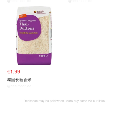
@dealmoon.de
@dealmoon.de
€1.99
泰国长粒香米
@dealmoon.de
Dealmoon may be paid when users buy items via our links.