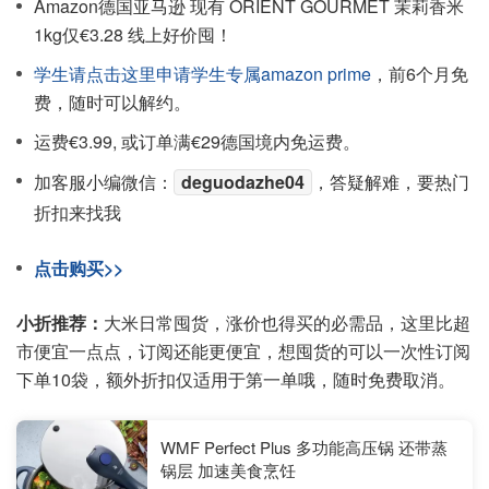
Amazon德国亚马逊 现有 ORIENT GOURMET 茉莉香米
1kg仅€3.28 线上好价囤！
学生请点击这里申请学生专属amazon prime
，前6个月免
费，随时可以解约。
运费€3.99, 或订单满€29德国境内免运费。
加客服小编微信：
deguodazhe04
，答疑解难，要热门
折扣来找我
点击购买>>
小折推荐：
大米日常囤货，涨价也得买的必需品，这里比超
市便宜一点点，订阅还能更便宜，想囤货的可以一次性订阅
下单10袋，额外折扣仅适用于第一单哦，随时免费取消。
WMF Perfect Plus 多功能高压锅 还带蒸
锅层 加速美食烹饪