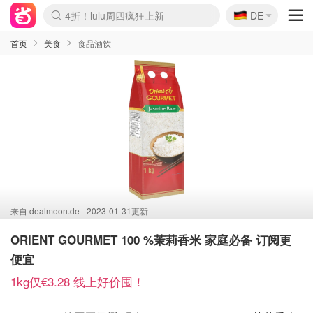
🇩🇪
4折！lulu周四疯狂上新
DE
Boticinal 夏促开抢！
还没结束！&OtherStories大促
Joybuy变相75折 随时失效
速领！Stanley独家85折
疑似霸哥！Camper额外叠85折
Zalando 奥莱闪促！每日更新
Moncler反季囤！5折起+叠9折
Coach Brooklyn仅€192
首页
美食
食品酒饮
来自
dealmoon.de
2023-01-31更新
ORIENT GOURMET 100 %茉莉香米 家庭必备 订阅更
便宜
1kg仅€3.28 线上好价囤！