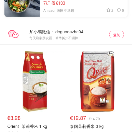
7折 仅€133
2
0
Amazon德国亚马逊
加小编微信：
复制
每天刷刷朋友圈，精华折扣不漏掉
€3.28
€12.87
€14.70
Orient
茉莉香米 1 kg
泰国茉莉香米 3 kg