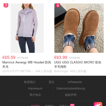
7
8
€65.59
€63.99
€170.00
€159.99
Mammut Aenergy WB Hooded 防风
UGG UGG CLASSIC MICRO 驼色
夹克
羊毛拖鞋
OUTLETCITY METZINGEN
446人感兴趣
Breuninger
408人感兴趣
联系我们
黑五
InRewards
Impressum
Datenschutzerklärung
用户协议
版权声明
触屏版
电脑版
下载App