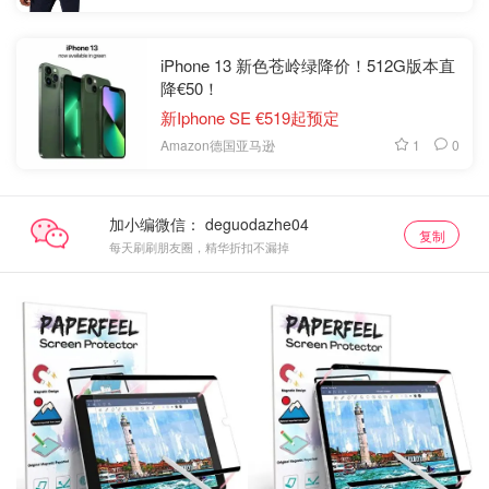
iPhone 13 新色苍岭绿降价！512G版本直
降€50！
新Iphone SE €519起预定
1
0
Amazon德国亚马逊
加小编微信：
复制
每天刷刷朋友圈，精华折扣不漏掉