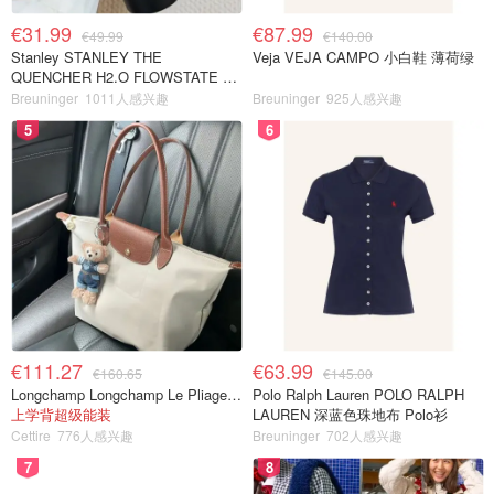
€31.99
€87.99
€49.99
€140.00
Stanley STANLEY THE
Veja VEJA CAMPO 小白鞋 薄荷绿
QUENCHER H2.O FLOWSTATE 保
温杯 1.18L 黑色
Breuninger
1011人感兴趣
Breuninger
925人感兴趣
5
6
€111.27
€63.99
€160.65
€145.00
Longchamp Longchamp Le Pliage 大号手提包
Polo Ralph Lauren POLO RALPH
上学背超级能装
LAUREN 深蓝色珠地布 Polo衫
Cettire
776人感兴趣
Breuninger
702人感兴趣
7
8