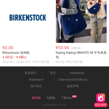
€0.00
€53.94
€89.90
Birkenstock 休闲鞋
Kipling Kipling NAKATO M 中号单肩
4.5折起！8.6截止
包
Zalando Lounge (DE)
663人感兴趣
kipling
649人感兴趣
联系我们
黑五
InRewards
Impressum
Datenschutzerklärung
用户协议
版权声明
触屏版
电脑版
下载App
contact@dazhe.de
打开 APP