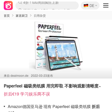
🇩🇪
还没结束！&OtherStories大促
DE
Boticinal 夏促开抢！
4折！lulu周四疯狂上新
Joybuy变相75折 随时失效
速领！Stanley独家85折
疑似霸哥！Camper额外叠85折
Zalando 奥莱闪促！每日更新
Moncler反季囤！5折起+叠9折
Coach Brooklyn仅€192
首页
家居厨卫
日用杂货
来自
dealmoon.de
2022-03-23发布
Paperfeel 磁吸类纸膜 用完即取 不影响观影清晰度~
折后€19 学习娱乐两不误
Amazon德国亚马逊 现有 Paperfeel 磁吸类纸膜
折后