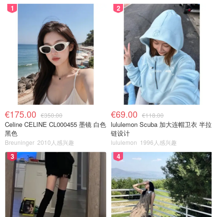
1
2
€175.00
€69.00
€350.00
€118.00
Celine CELINE CL000455 墨镜 白色
lululemon Scuba 加大连帽卫衣 半拉
黑色
链设计
Breuninger
2010人感兴趣
lululemon
1996人感兴趣
3
4