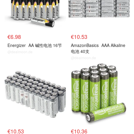
€6.98
€10.53
Energizer
AA 碱性电池 16节
AmazonBasics
AAA Alkaline
电池 40支
@dealmoon.de
@dealmoon.de
€10.53
€10.36