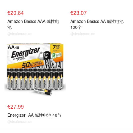
€20.64
€23.07
Amazon Basics AAA 碱性电
Amazon Basics AA 碱性电池
池
100个
@dealmoon.de
@dealmoon.de
€27.99
Energizer
AA 碱性电池 48节
@dealmoon.de