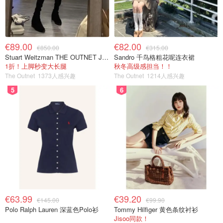
€89.00
€82.00
€850.00
€315.00
Stuart Weitzman THE OUTNET Jocey 弹力绒面过膝靴
Sandro 千鸟格粗花呢连衣裙
1折！上脚秒变大长腿
秋冬高级感担当！！
The Outnet
1373人感兴趣
The Outnet
1214人感兴趣
5
6
€63.99
€39.20
€145.00
€99.90
Polo Ralph Lauren 深蓝色Polo衫
Tommy Hilfiger 黄色条纹衬衫
Jisoo同款！