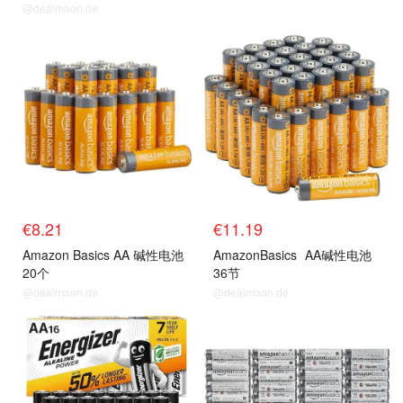
@dealmoon.de
€8.21
€11.19
Amazon Basics AA 碱性电池
AmazonBasics
AA碱性电池
20个
36节
@dealmoon.de
@dealmoon.de