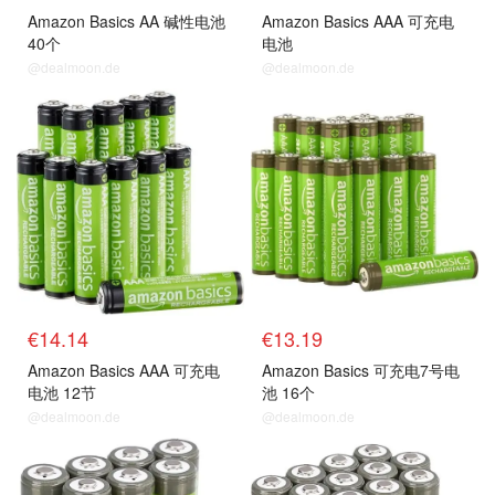
Amazon Basics AA 碱性电池
Amazon Basics AAA 可充电
40个
电池
@dealmoon.de
@dealmoon.de
€14.14
€13.19
Amazon Basics AAA 可充电
Amazon Basics 可充电7号电
电池 12节
池 16个
@dealmoon.de
@dealmoon.de