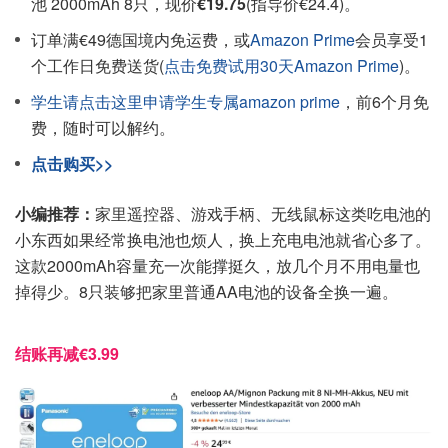
池 2000mAh 8只，现价
€19.75
(指导价€24.4)。
订单满€49德国境内免运费，或
Amazon Prime
会员享受1
个工作日免费送货(
点击免费试用30天Amazon Prime
)。
学生请点击这里申请学生专属amazon prime
，前6个月免
费，随时可以解约。
点击购买>>
小编推荐：
家里遥控器、游戏手柄、无线鼠标这类吃电池的
小东西如果经常换电池也烦人，换上充电电池就省心多了。
这款2000mAh容量充一次能撑挺久，放几个月不用电量也
掉得少。8只装够把家里普通AA电池的设备全换一遍。
结账再减€3.99