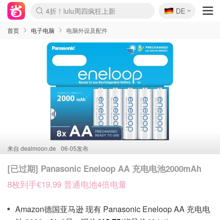
🇩🇪
4折！lulu周四疯狂上新
DE
Boticinal 夏促开抢！
还没结束！&OtherStories大促
Joybuy变相75折 随时失效
速领！Stanley独家85折
疑似霸哥！Camper额外叠85折
Zalando 奥莱闪促！每日更新
Moncler反季囤！5折起+叠9折
Coach Brooklyn仅€192
首页
电子电脑
电脑外设及配件
来自
dealmoon.de
06-05发布
[已过期] Panasonic Eneloop AA 充电电池2000mAh
8枚到手€19.99 普通电池4倍电量
Amazon德国亚马逊 现有 Panasonic Eneloop AA 充电电