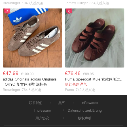
Breuninger
1043人感兴趣
Tommy Hilfiger
854人感兴趣
7
8
€47.99
€76.46
€100.00
€89.95
adidas Originals adidas Originals
Puma Speedcat Mule 女款休闲运动鞋
TOKYO 复古休闲鞋 深棕色
暗红色超洋气
Breuninger
764人感兴趣
Puma
742人感兴趣
联系我们
黑五
InRewards
Impressum
Datenschutzerklärung
用户协议
版权声明