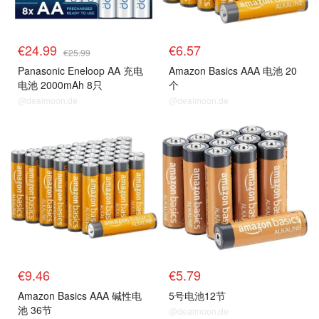
€24.99
€6.57
€25.99
Panasonic Eneloop AA 充电
Amazon Basics AAA 电池 20
电池 2000mAh 8只
个
@dealmoon.de
@dealmoon.de
€9.46
€5.79
Amazon Basics AAA 碱性电
5号电池12节
池 36节
@dealmoon.de