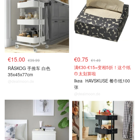
€15.00
€0.75
€39.99
€1.49
满€30-€15=变相5折！这个纸
RÅSKOG 手推车 白色
巾太划算啦
35x45x77cm
Ikea
HAVSKUSE 餐巾纸100
@dealmoon.de
张
@dealmoon.de