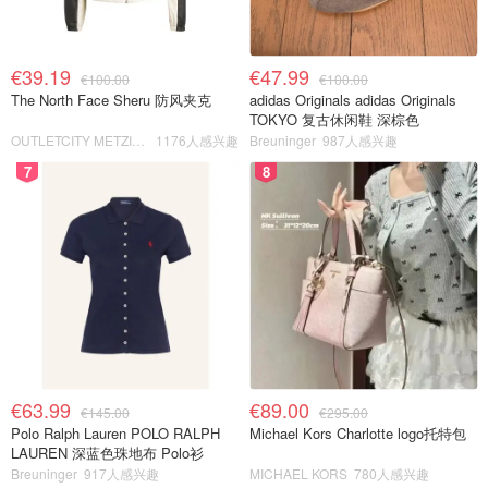
€39.19
€47.99
€100.00
€100.00
The North Face Sheru 防风夹克
adidas Originals adidas Originals
TOKYO 复古休闲鞋 深棕色
OUTLETCITY METZINGEN
1176人感兴趣
Breuninger
987人感兴趣
7
8
€63.99
€89.00
€145.00
€295.00
Polo Ralph Lauren POLO RALPH
Michael Kors Charlotte logo托特包
LAUREN 深蓝色珠地布 Polo衫
Breuninger
917人感兴趣
MICHAEL KORS
780人感兴趣