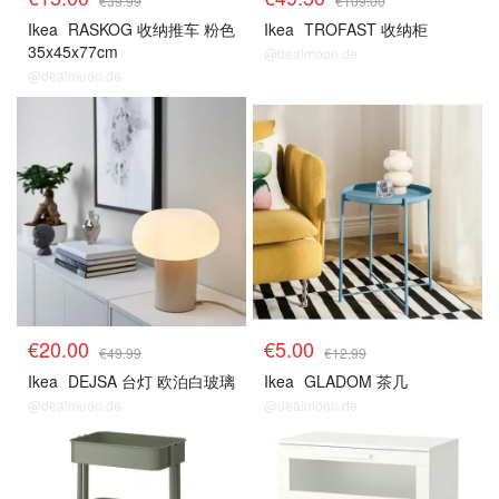
€39.99
€109.00
Ikea
RASKOG 收纳推车 粉色
Ikea
TROFAST 收纳柜
35x45x77cm
@dealmoon.de
@dealmoon.de
€20.00
€5.00
€49.99
€12.99
Ikea
DEJSA 台灯 欧泊白玻璃
Ikea
GLADOM 茶几
@dealmoon.de
@dealmoon.de