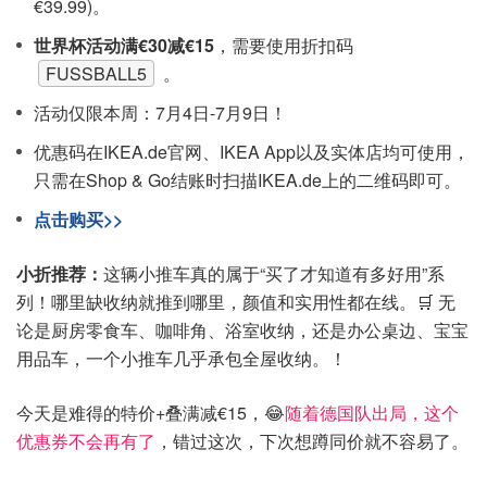
€39.99)。
世界杯活动满€30减€15
，需要使用折扣码
FUSSBALL5
。
活动仅限本周：7月4日-7月9日！
优惠码在IKEA.de官网、IKEA App以及实体店均可使用，
只需在Shop & Go结账时扫描IKEA.de上的二维码即可。
点击购买>>
小折推荐：
这辆小推车真的属于“买了才知道有多好用”系
列！哪里缺收纳就推到哪里，颜值和实用性都在线。🛒 无
论是厨房零食车、咖啡角、浴室收纳，还是办公桌边、宝宝
用品车，一个小推车几乎承包全屋收纳。！
今天是难得的特价+叠满减€15，😂
随着德国队出局，这个
优惠券不会再有了
，错过这次，下次想蹲同价就不容易了。