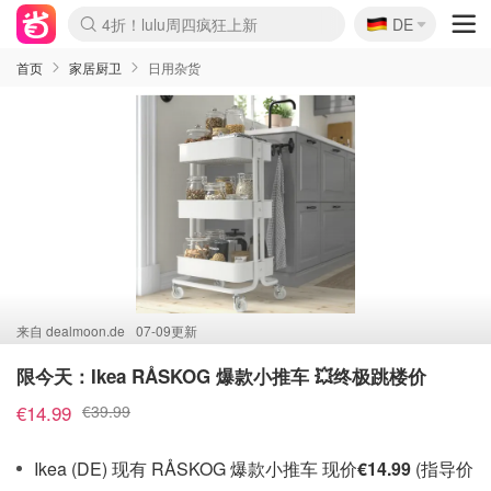
🇩🇪
4折！lulu周四疯狂上新
DE
Boticinal 夏促开抢！
还没结束！&OtherStories大促
Joybuy变相75折 随时失效
速领！Stanley独家85折
疑似霸哥！Camper额外叠85折
Zalando 奥莱闪促！每日更新
Moncler反季囤！5折起+叠9折
Coach Brooklyn仅€192
首页
家居厨卫
日用杂货
来自
dealmoon.de
07-09更新
限今天：Ikea RÅSKOG 爆款小推车 💥终极跳楼价
€14.99
€39.99
Ikea (DE) 现有 RÅSKOG 爆款小推车 现价
€14.99
(指导价