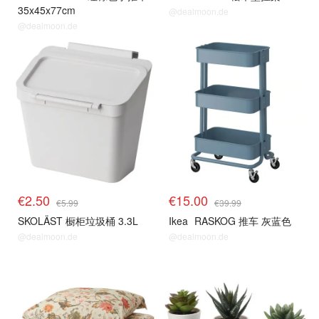
35x45x77cm
@dealmoon.de
@dealmoon.de
€2.50
€15.00
€5.99
€39.99
SKOLÄST 橱柜垃圾桶 3.3L
Ikea
RASKOG 推车 灰蓝色
@dealmoon.de
@dealmoon.de