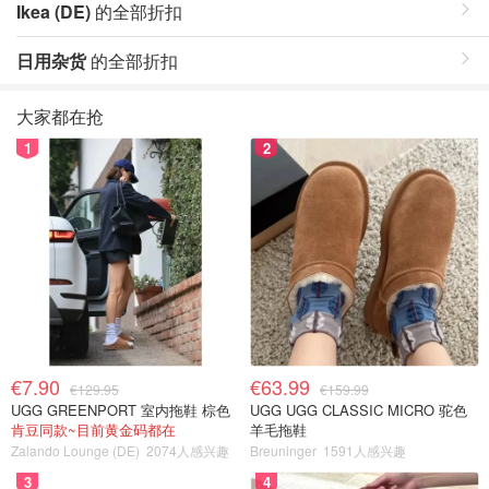
Ikea (DE)
的全部折扣
日用杂货
的全部折扣
大家都在抢
1
2
€7.90
€63.99
€129.95
€159.99
UGG GREENPORT 室内拖鞋 棕色
UGG UGG CLASSIC MICRO 驼色
肯豆同款~目前黄金码都在
羊毛拖鞋
Zalando Lounge (DE)
2074人感兴趣
Breuninger
1591人感兴趣
3
4