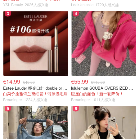
YSL Beauty
2026人感兴趣
Lookfantastic
1720人感兴趣
3
4
€14.99
€55.99
€46.00
€118.00
Estee Lauder 哑光口红 double or nothing色号
lululemon SCUBA OVERSIZED 半拉链卫衣 紫红色
白菜价捡雅诗兰黛细管！薄涂没毛病
巨显白的颜色！新一轮降价！
Breuninger
1224人感兴趣
Breuninger
1011人感兴趣
5
6