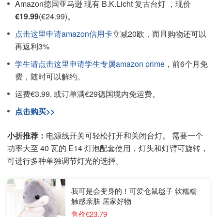
Amazon德国亚马逊 现有 B.K.Licht 复古台灯 ，现价
€19.99
(€24.99)。
点击这里申请amazon信用卡
立减20欧，而且购物还可以
再返利3%
学生请点击这里申请学生专属amazon prime
，前6个月免
费，随时可以解约。
运费€3.99, 或订单满€29德国境内免运费。
点击购买>>
小折推荐：
电源线开关可轻松打开和关闭台灯。 需要一个
功率大至 40 瓦的 E14 灯泡配套使用，灯头和灯臂可旋转，
可进行多种单独调节灯光的选择。
我可是会变身的！可爱仓鼠毯子 软糯糯
触感亲肤 居家好物
售价€23.79