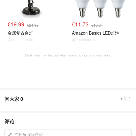
€19.99
€11.73
€24.99
€13.64
金属复古台灯
Amazon Basics LED灯泡
@dealmoon.de
@dealmoon.de
Dealmoon may be paid when users buy items via our links.
问大家
0
全部
评论
打开App写评论