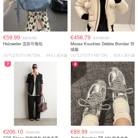
€59.99
€456.79
€270.00
€1140.00
Holzweiler 流苏可颂包
Moose Knuckles Debbie Bomber 羽
绒服
OUTLETCITY METZINGEN
942人感兴趣
OUTLETCITY METZINGEN
829人感兴趣
7
8
€206.10
€89.99
€229.00
€170.00
COS Frieze 保龄球包 棕色皮革
Aloha Sneaker TB.490 银色米色