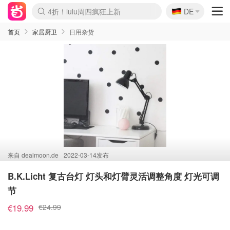
🇩🇪
4折！lulu周四疯狂上新
DE
Boticinal 夏促开抢！
还没结束！&OtherStories大促
Joybuy变相75折 随时失效
速领！Stanley独家85折
疑似霸哥！Camper额外叠85折
Zalando 奥莱闪促！每日更新
Moncler反季囤！5折起+叠9折
Coach Brooklyn仅€192
首页
家居厨卫
日用杂货
来自
dealmoon.de
2022-03-14发布
B.K.Licht 复古台灯 灯头和灯臂灵活调整角度 灯光可调
节
€19.99
€24.99