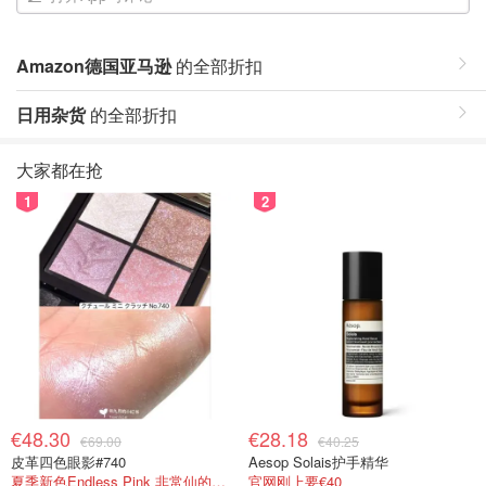
Amazon德国亚马逊
的全部折扣
日用杂货
的全部折扣
大家都在抢
1
2
€48.30
€28.18
€69.00
€40.25
皮革四色眼影#740
Aesop Solais护手精华
夏季新色Endless Pink 非常仙的亮片盘！
官网刚上要€40