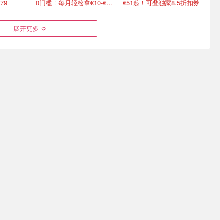
79
0门槛！每月轻松拿€10-€100
€51起！可叠独家8.5折扣券
展开更多
网精选🔥
Lidl 夏促限时冲！Puma 短
樊振东杜塞俱乐部首秀💥
35 多色
袖€10、飞利浦咖啡机€70
8.29-8.30德国杯揭幕战
任选
3.4折起！Tefal 煎锅€16.99/件
单日票€19起，纽伦堡见！