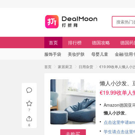
首页
排行榜
德国攻略
德国药
服饰手袋
美妆护肤
母婴儿童
金融/信用
首页
家居厨卫
日用杂货
€19.99收单人懒人
懒人小沙发、豆
€19.99收单
Amazon德国
7
懒人小沙发
。
点击这里申请am
6
学生请点击这里申请
去购买