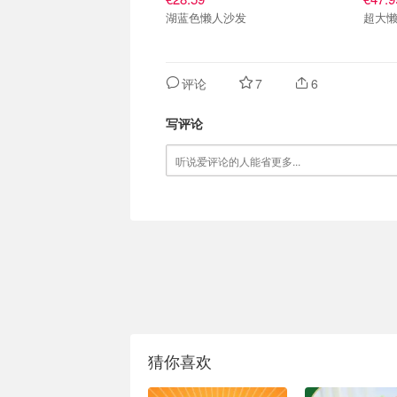
湖蓝色懒人沙发
超大
评论
7
6
写评论
猜你喜欢