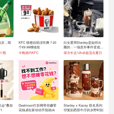
清凉，闻
KFC 辣翅自助没吃爽？20
白女爱用Stanley是如何出
个€9.99继续炫
圈的：一场意外事件变成顶
级营销案例
1/瓶
今晚就约KFC
保冷长达12h🧊超适合夏日
最后机会"叠加
Dealmoon打折网带你赚零
Stanley x Kacey 联名系列
1
花钱💰在家动动手指就ok
🤠复刻西部牛仔的乡野时刻