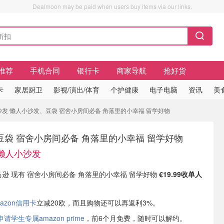
Dealmoon may be paid when users buy items via our links.
推荐
手机合同
银行卡
商家导航
抢好货
卡
家居厨卫
影视/演出/体育
个护健康
电子电脑
资讯
美
小沙发 懒人小沙发、豆袋 宿舍小房间必备 角落里的小幸福 留学好物
袋 宿舍小房间必备 角落里的小幸福 留学好物
人懒人小沙发
亚马逊 现有 宿舍小房间必备 角落里的小幸福 留学好物
€19.99收单人
azon信用卡
立减20欧，而且购物还可以再返利3%。
学生专属amazon prime
，前6个月免费，随时可以解约。