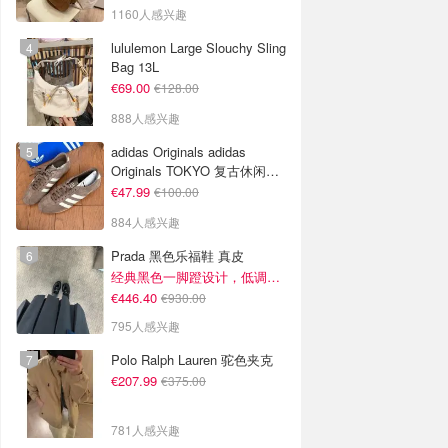
1160人感兴趣
lululemon Large Slouchy Sling
Bag 13L
€69.00
€128.00
888人感兴趣
adidas Originals adidas
Originals TOKYO 复古休闲鞋
深棕色
€47.99
€100.00
884人感兴趣
Prada 黑色乐福鞋 真皮
经典黑色一脚蹬设计，低调百搭又高级
€446.40
€930.00
795人感兴趣
Polo Ralph Lauren 驼色夹克
€207.99
€375.00
781人感兴趣