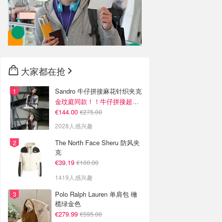
大家都在抢
Sandro 牛仔拼接麻花针织夹克
金玟庭同款！！牛仔拼接超有层次感
€144.00
€275.00
2028人感兴趣
The North Face Sheru 防风夹
克
€39.19
€100.00
1419人感兴趣
Polo Ralph Lauren 单肩包 橄
榄绿金色
€279.99
€595.00