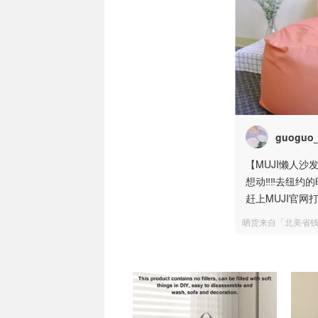
guoguo_
【MUJI懒人沙
想动‼️‼️去
赶上MUJI官
晒货来自「北美省