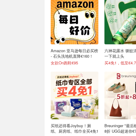
Amazon 亚马逊每日必买榜
六神花露水 驱蚊
- 石头洗地机直降€160！
一下就上头
女款On跑鞋€95
买4免1，低至€4.7
买纸还得看Joybuy！厕
Breuninger "
纸、厨房纸、纸巾全买4免1
8折 UGG超迷你€7