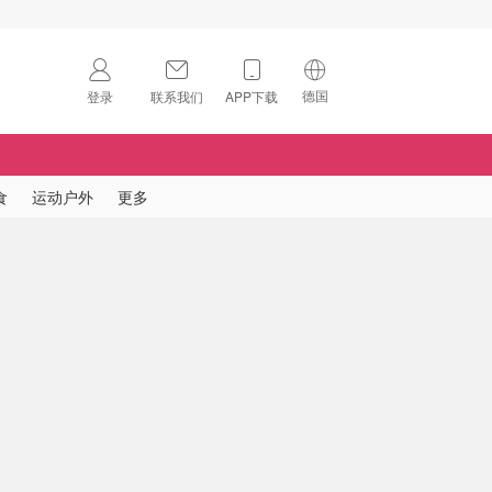
德国
登录
联系我们
APP下载
🇺🇸
美国
🇨🇳
中国
食
运动户外
更多
🇨🇦
加拿大
扫码下载 App
🇬🇧
英国
Download on the
App Store
🇩🇪
德国
Download the
Android App
🇫🇷
法国
🇮🇹
意大利
🇦🇺
澳洲