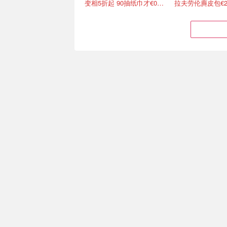
变相5折起 90抽纸巾才€0.22/包
拉夫劳伦麂皮包€2
Stanley 1.18L经典吸管杯
MUJI 无印良品官
仅€31💧爱上喝水真的很简
家居服睡衣套装仅€
单
可选
变相6折！600ml吸管杯仅€20
独家8折！畅销区