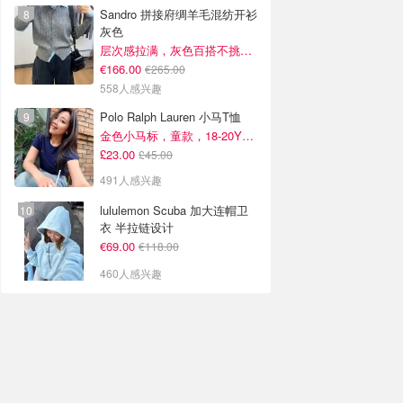
Sandro 拼接府绸羊毛混纺开衫
灰色
层次感拉满，灰色百搭不挑人~
€166.00
€265.00
558人感兴趣
Polo Ralph Lauren 小马T恤
金色小马标，童款，18-20Y捡漏！
£23.00
£45.00
491人感兴趣
lululemon Scuba 加大连帽卫
衣 半拉链设计
€69.00
€118.00
460人感兴趣