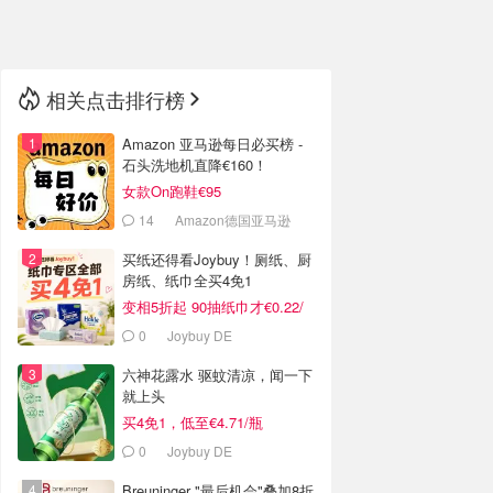
🇳🇿
新西兰
相关点击排行榜
Amazon 亚马逊每日必买榜 -
石头洗地机直降€160！
女款On跑鞋€95
14
Amazon德国亚马逊
买纸还得看Joybuy！厕纸、厨
房纸、纸巾全买4免1
变相5折起 90抽纸巾才€0.22/
包
0
Joybuy DE
六神花露水 驱蚊清凉，闻一下
就上头
买4免1，低至€4.71/瓶
0
Joybuy DE
Breuninger "最后机会"叠加8折