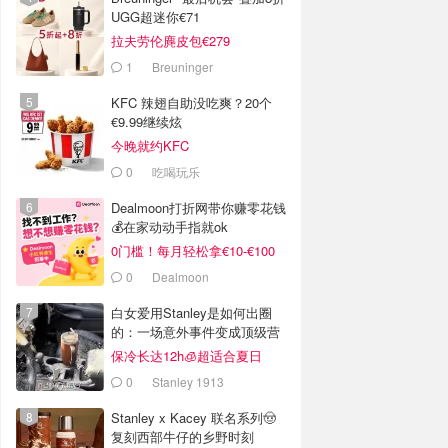
UGG超迷你€71
拉夫劳伦麂皮包€279
1
Breuninger
KFC 辣翅自助没吃爽？20个
€9.99继续炫
今晚就约KFC
0
吃喝玩乐
Dealmoon打折网带你赚零花钱
💰在家动动手指就ok
0门槛！每月轻松拿€10-€100
0
Dealmoon
白女爱用Stanley是如何出圈
的：一场意外事件变成顶级营
销案例
保冷长达12h🧊超适合夏日
0
Stanley 1913
Stanley x Kacey 联名系列🤠
复刻西部牛仔的乡野时刻