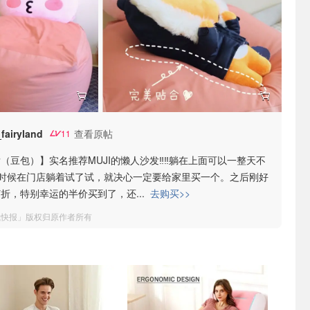
fairyland
查看原帖
11
发（豆包）】实名推荐MUJI的懒人沙发‼️‼️躺在上面可以一整天不
纽约的时候在门店躺着试了试，就决心一定要给家里买一个。之后刚好
网打折，特别幸运的半价买到了，还
...
去购买>>
钱快报」版权归原作者所有