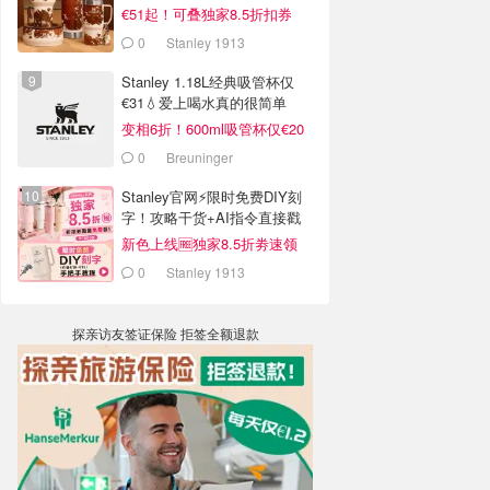
€51起！可叠独家8.5折扣券
0
Stanley 1913
Stanley 1.18L经典吸管杯仅
€31💧爱上喝水真的很简单
变相6折！600ml吸管杯仅€20
0
Breuninger
Stanley官网⚡️限时免费DIY刻
字！攻略干货+AI指令直接戳
新色上线🆓独家8.5折劵速领
0
Stanley 1913
探亲访友签证保险 拒签全额退款