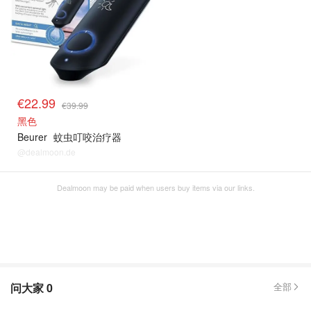
€22.99
€39.99
黑色
Beurer
蚊虫叮咬治疗器
@dealmoon.de
Dealmoon may be paid when users buy items via our links.
问大家
0
全部