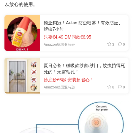
以放心的使用。
德亚销冠！Autan 防虫喷雾！有效防蚊、
蜱虫7小时
只要€4.49 DM同款€6.95
3
0
Amazon德国亚马逊
夏日必备！磁吸款纱窗/纱门，蚊虫挡得死
死的！无需钻孔！
抄底价€6起 安装超省心！
8
0
Amazon德国亚马逊