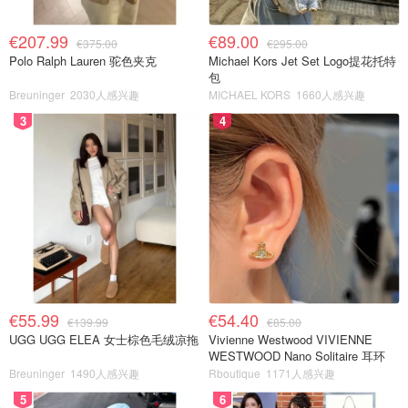
€207.99
€89.00
€375.00
€295.00
Polo Ralph Lauren 驼色夹克
Michael Kors Jet Set Logo提花托特
包
Breuninger
2030人感兴趣
MICHAEL KORS
1660人感兴趣
3
4
€55.99
€54.40
€139.99
€85.00
UGG UGG ELEA 女士棕色毛绒凉拖
Vivienne Westwood VIVIENNE
WESTWOOD Nano Solitaire 耳环
Breuninger
1490人感兴趣
Rboutique
1171人感兴趣
5
6