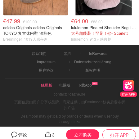
€47.99
€64.00
€100.00
€88.00
adidas Originals adidas Originals
lululemon Pleated Shoulder Bag 10L 单肩包
TOKYO 复古休闲鞋 深棕色
大号超能装！罕见！@- Scarlett
Breuninger
1019人感兴趣
lululemon
913人感兴趣
联系我们
黑五
InRewards
Impressum
Datenschutzerklärung
用户协议
版权声明
触屏版
电脑版
下载App
contact@dazhe.de
打开 APP
页面信息由用户分享或品牌、商家提供，由Dealmoon核实后发布折
扣广告
Dealmoon may get paid by brands or deals when user buy
through links
立即购买
评论
3
打开 APP