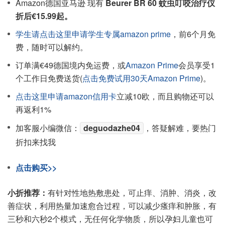
Amazon德国亚马逊 现有
Beurer BR 60 蚊虫叮咬治疗仪
折后€15.99起。
学生请点击这里申请学生专属amazon prime
，前6个月免
费，随时可以解约。
订单满€49德国境内免运费，或
Amazon Prime
会员享受1
个工作日免费送货(
点击免费试用30天Amazon Prime
)。
点击这里申请amazon信用卡
立减10欧，而且购物还可以
再返利1%
加客服小编微信：
deguodazhe04
，答疑解难，要热门
折扣来找我
点击购买>>
小折推荐：
有针对性地热敷患处，可止痒、消肿、消炎，改
善症状，利用热量加速愈合过程，可以减少瘙痒和肿胀，有
三秒和六秒2个模式，无任何化学物质，所以孕妇儿童也可