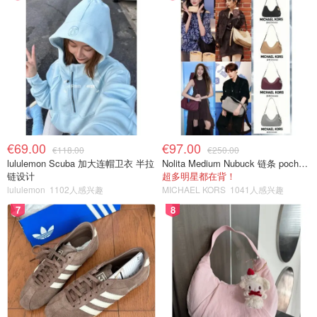
€69.00
€97.00
€118.00
€250.00
lululemon Scuba 加大连帽卫衣 半拉
Nolita Medium Nubuck 链条 pochette
链设计
超多明星都在背！
lululemon
1102人感兴趣
MICHAEL KORS
1041人感兴趣
7
8