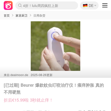
🇩🇪
4折！lulu周四疯狂上新
DE
Boticinal 夏促开抢！
还没结束！&OtherStories大促
Joybuy变相75折 随时失效
速领！Stanley独家85折
疑似霸哥！Camper额外叠85折
Zalando 奥莱闪促！每日更新
Moncler反季囤！5折起+叠9折
Coach Brooklyn仅€192
首页
家居厨卫
日用杂货
来自
dealmoon.de
2025-08-26更新
[已过期] Beurer 爆款蚊虫叮咬治疗仪！瘙痒肿胀 真的
不用硬熬
折后€15.99啦 3秒就止痒！