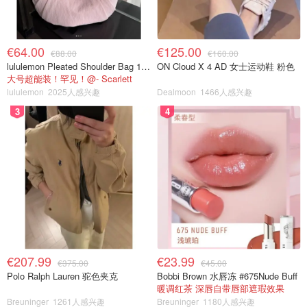
€64.00
€125.00
€88.00
€160.00
lululemon Pleated Shoulder Bag 10L 单肩包
ON Cloud X 4 AD 女士运动鞋 粉色
大号超能装！罕见！@- Scarlett
lululemon
2025人感兴趣
Dealmoon
1466人感兴趣
3
4
€207.99
€23.99
€375.00
€45.00
Polo Ralph Lauren 驼色夹克
Bobbi Brown 水唇冻 #675Nude Buff
暖调红茶 深唇自带唇部遮瑕效果
Breuninger
1261人感兴趣
Breuninger
1180人感兴趣