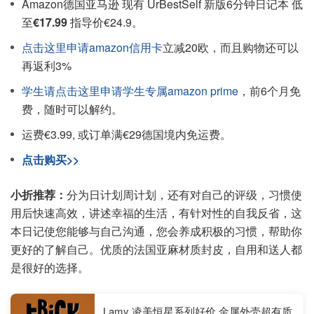
Amazon德国亚马逊 现有 UrBestSelf 新版6分钟日记本 低
至
€17.99
指导价€24.9。
点击这里申请amazon信用卡
立减20欧，而且购物还可以
再返利3%
学生请点击这里申请学生专属amazon prime
，前6个月免
费，随时可以解约。
运费€3.99, 或订单满€29德国境内免运费。
点击购买>>
小折推荐：
分为日计划周计划，还有对自己的评级，习惯使
用后快速高效，讲述幸福的生活，有针对性的自我反省，这
本日记使您能够与自己沟通，您会养成积极的习惯，帮助你
更好的了解自己。优质的法国亚麻材质封皮，自用和送人都
是很好的选择。
Lamy 凌美恒星系列好价 金属外壳超有质