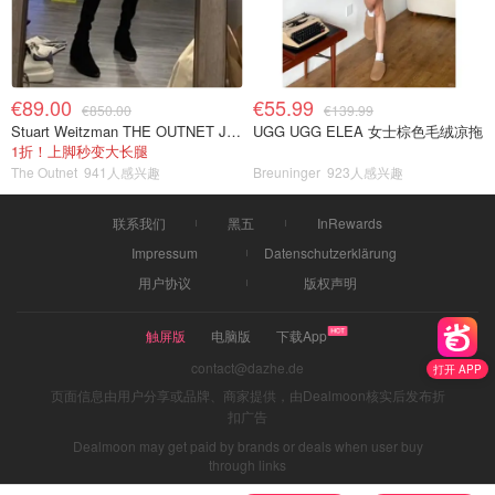
€89.00
€55.99
€850.00
€139.99
Stuart Weitzman THE OUTNET Jocey 弹力绒面过膝靴
UGG UGG ELEA 女士棕色毛绒凉拖
1折！上脚秒变大长腿
The Outnet
941人感兴趣
Breuninger
923人感兴趣
联系我们
黑五
InRewards
Impressum
Datenschutzerklärung
用户协议
版权声明
触屏版
电脑版
下载App
contact@dazhe.de
打开 APP
页面信息由用户分享或品牌、商家提供，由Dealmoon核实后发布折
扣广告
Dealmoon may get paid by brands or deals when user buy
through links