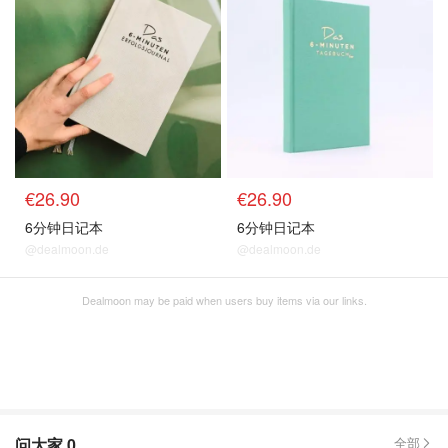
€26.90
€26.90
6分钟日记本
6分钟日记本
@dealmoon.de
@dealmoon.de
Dealmoon may be paid when users buy items via our links.
问大家
0
全部