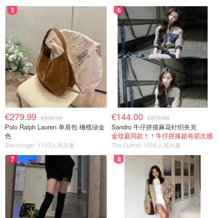
5
6
€279.99
€144.00
€595.00
€275.00
Polo Ralph Lauren 单肩包 橄榄绿金
Sandro 牛仔拼接麻花针织夹克
色
金玟庭同款！！牛仔拼接超有层次感
Breuninger
1103人感兴趣
The Outnet
1008人感兴趣
7
8