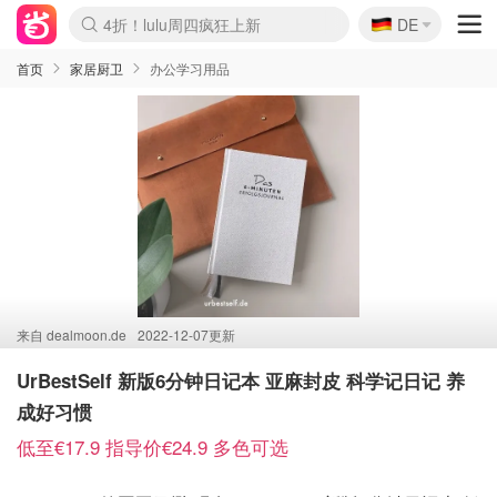
🇩🇪
4折！lulu周四疯狂上新
DE
Boticinal 夏促开抢！
还没结束！&OtherStories大促
Joybuy变相75折 随时失效
速领！Stanley独家85折
疑似霸哥！Camper额外叠85折
Zalando 奥莱闪促！每日更新
Moncler反季囤！5折起+叠9折
Coach Brooklyn仅€192
首页
家居厨卫
办公学习用品
来自
dealmoon.de
2022-12-07更新
UrBestSelf 新版6分钟日记本 亚麻封皮 科学记日记 养
成好习惯
低至€17.9 指导价€24.9 多色可选