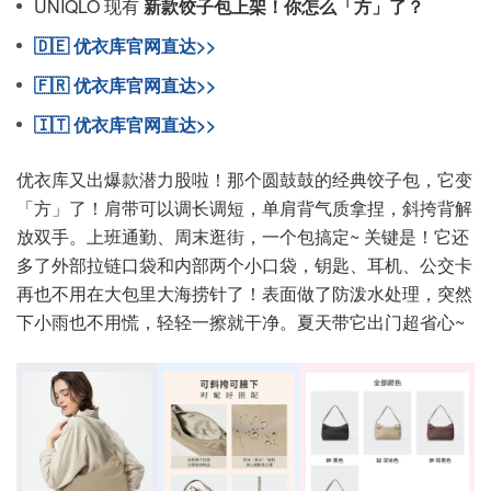
UNIQLO 现有
新款饺子包上架！你怎么「方」了？
🇩🇪 优衣库官网直达>>
🇫🇷 优衣库官网直达>>
🇮🇹 优衣库官网直达>>
优衣库又出爆款潜力股啦！那个圆鼓鼓的经典饺子包，它变
「方」了！肩带可以调长调短，单肩背气质拿捏，斜挎背解
放双手。上班通勤、周末逛街，一个包搞定~ 关键是！它还
多了外部拉链口袋和内部两个小口袋，钥匙、耳机、公交卡
再也不用在大包里大海捞针了！表面做了防泼水处理，突然
下小雨也不用慌，轻轻一擦就干净。夏天带它出门超省心~