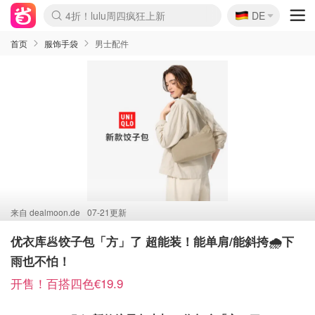
🇩🇪
4折！lulu周四疯狂上新
DE
Boticinal 夏促开抢！
还没结束！&OtherStories大促
Joybuy变相75折 随时失效
速领！Stanley独家85折
疑似霸哥！Camper额外叠85折
Zalando 奥莱闪促！每日更新
Moncler反季囤！5折起+叠9折
Coach Brooklyn仅€192
首页
服饰手袋
男士配件
来自
dealmoon.de
07-21更新
优衣库🥟饺子包「方」了 超能装！能单肩/能斜挎🌧️下
雨也不怕！
开售！百搭四色€19.9