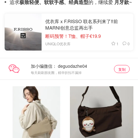
追求
极致轻便、软软手感、经典造型
的，继续爱
月牙款
~
优衣库 x F.RISSO 联名系列来了‼️前
MARNI创意总监再出手
断码预警！T恤、帽子€19.9
1
0
UNIQLO优衣库
加小编微信：
复制
每天刷刷朋友圈，精华折扣不漏掉
新款直达
新款直达