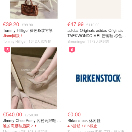
€39.20
€47.99
€99.90
€110.00
Tommy Hilfiger 黄色条纹衬衫
adidas Originals adidas Originals
Jisoo同款！
TAEKWONDO MEI 芭蕾鞋 棕色米
色
Tommy Hilfiger
1642人感兴趣
Breuninger
1173人感兴趣
5
6
€540.00
€0.00
€750.00
Jimmy Choo Romy 闪粉高跟鞋 米金色
Birkenstock 休闲鞋
谁的高跟鞋启蒙？！
4.5折起！8.6截止
Mytheresa DE
898人感兴趣
Zalando Lounge (DE)
733人感兴趣