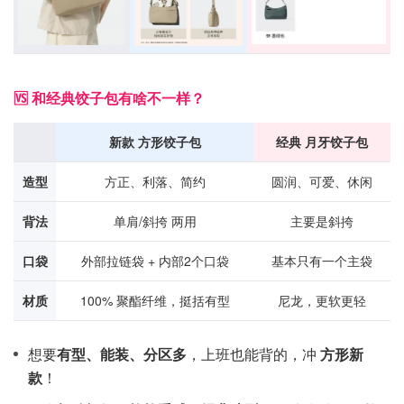
🆚 和经典饺子包有啥不一样？
新款 方形饺子包
经典 月牙饺子包
造型
方正、利落、简约
圆润、可爱、休闲
背法
单肩/斜挎 两用
主要是斜挎
口袋
外部拉链袋 + 内部2个口袋
基本只有一个主袋
材质
100% 聚酯纤维，挺括有型
尼龙，更软更轻
想要
有型、能装、分区多
，上班也能背的，冲
方形新
款
！