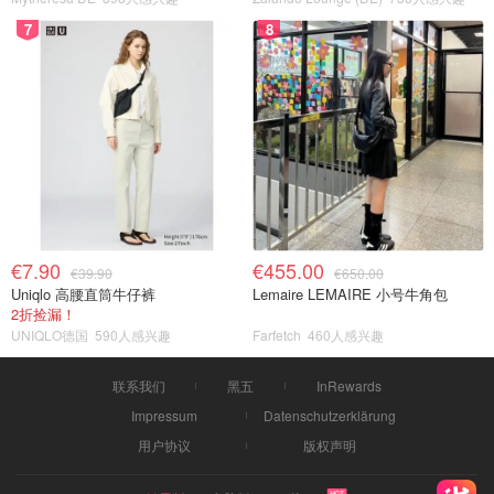
7
8
€7.90
€455.00
€39.90
€650.00
Uniqlo 高腰直筒牛仔裤
Lemaire LEMAIRE 小号牛角包
2折捡漏！
UNIQLO德国
590人感兴趣
Farfetch
460人感兴趣
联系我们
黑五
InRewards
Impressum
Datenschutzerklärung
用户协议
版权声明