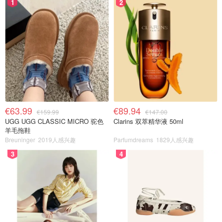
1
2
€63.99
€89.94
€159.99
€147.00
UGG UGG CLASSIC MICRO 驼色
Clarins 双萃精华液 50ml
羊毛拖鞋
Breuninger
2019人感兴趣
Parfumdreams
1829人感兴趣
3
4