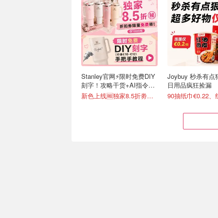
Stanley官网⚡️限时免费DIY
Joybuy 秒杀有
刻字！攻略干货+AI指令直
日用品疯狂捡漏
接戳
新色上线🆓独家8.5折劵速领
Rewe生鲜送货上门 ja!鸡蛋
Creality 创想三
€1.67/盒 便宜疯了！
德国也能买啦