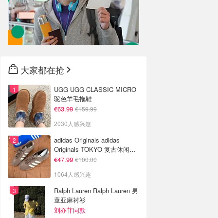
大家都在抢
UGG UGG CLASSIC MICRO
驼色羊毛拖鞋
€63.99
€159.99
2030人感兴趣
adidas Originals adidas
Originals TOKYO 复古休闲鞋
深棕色
€47.99
€100.00
1064人感兴趣
Ralph Lauren Ralph Lauren 男
童亚麻衬衫
刘亦菲同款