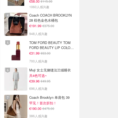
€58.00
€115.00
1060人感兴趣
Coach COACH BROOKLYN
28 棕色金色水桶包
€191.99
€375.00
948人感兴趣
TOM FORD BEAUTY TOM
FORD BEAUTY LIP COLOR
SATIN MATTE 裸玫瑰口红
€31.99
€63.00
700人感兴趣
Muji 女士无侧缝法兰绒睡衣
共4色可选~
€39.96
€49.95
696人感兴趣
Coach Brooklyn 单肩包 39
罕见！首次折扣！
€190.00
€475.00
386人感兴趣