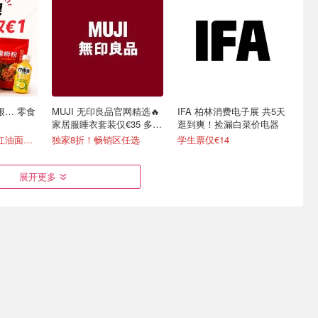
点狠… 零食
MUJI 无印良品官网精选🔥
IFA 柏林消费电子展 共5天
家居服睡衣套装仅€35 多色
逛到爽！捡漏白菜价电器
可选
90抽纸巾€0.22、红油面皮€0.99
独家8折！畅销区任选
学生票仅€14
展开更多
维3D打印机
Galeria 突发折上折！
TUPLUS 途加 【原创中置
Chanel、Dior、Staub、黑
宽拉杆】行李箱🧳旅游出差