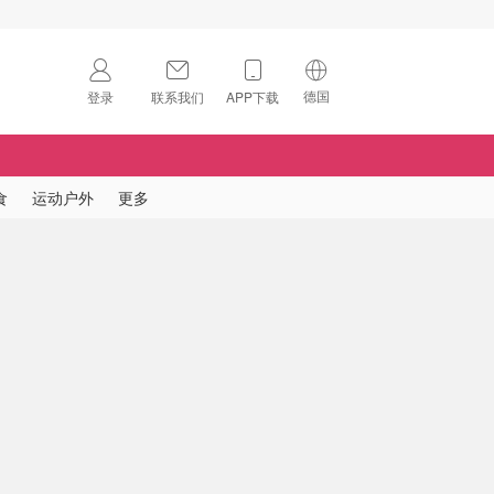
德国
登录
联系我们
APP下载
🇺🇸
美国
🇨🇳
中国
食
运动户外
更多
🇨🇦
加拿大
扫码下载 App
🇬🇧
英国
Download on the
App Store
🇩🇪
德国
Download the
Android App
🇫🇷
法国
🇮🇹
意大利
🇦🇺
澳洲