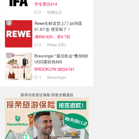
学生票仅€14
0
吃喝玩乐
Rewe生鲜送货上门 ja!鸡蛋
€1.67/盒 便宜疯了！
满€60-€20，变6.7折
0
Rewe (DE)
Breuninger "最后机会"叠加8折
UGG栗棕色€63
BROOKLYN 28仅€191
1
Breuninger
探亲访友签证保险 拒签全额退款