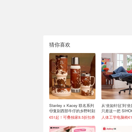
猜你喜欢
Stanley x Kacey 联名系列
从‘坐如针毡’到‘坐
🤠复刻西部牛仔的乡野时刻
只差这一把 SIH
€51起！可叠独家8.5折扣券
人体工学电脑椅€13