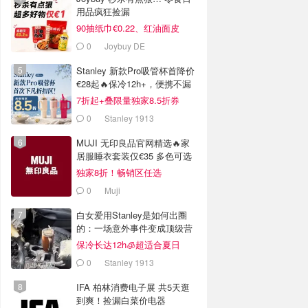
用品疯狂捡漏
90抽纸巾€0.22、红油面皮
€0.99
0
Joybuy DE
Stanley 新款Pro吸管杯首降价
€28起🔥保冷12h+，便携不漏
水
7折起+叠限量独家8.5折券
0
Stanley 1913
MUJI 无印良品官网精选🔥家
居服睡衣套装仅€35 多色可选
独家8折！畅销区任选
0
Muji
白女爱用Stanley是如何出圈
的：一场意外事件变成顶级营
销案例
保冷长达12h🧊超适合夏日
0
Stanley 1913
IFA 柏林消费电子展 共5天逛
到爽！捡漏白菜价电器