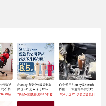
如云端’☝️
Stanley 新款Pro吸管杯首
白女爱用Stanley是如何出
OO办公椅
降价 €28起🔥保冷12h+，
圈的：一场意外事件变成顶
便携不漏水
级营销案例
9.99起
7折起+叠限量独家8.5折券
保冷长达12h🧊超适合夏日