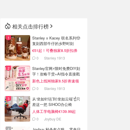
🇳🇿
新西兰
相关点击排行榜
Stanley x Kacey 联名系列🤠
复刻西部牛仔的乡野时刻
€51起！可叠独家8.5折扣券
0
Stanley 1913
Stanley官网⚡️限时免费DIY刻
字！攻略干货+AI指令直接戳
新色上线🆓独家8.5折劵速领
0
Stanley 1913
从‘坐如针毡’到‘坐如云端’☝️只
差这一把 SIHOO办公椅
人体工学电脑椅€139.99起
0
Joybuy DE
Joybuy 秒杀有点狠… 零食日