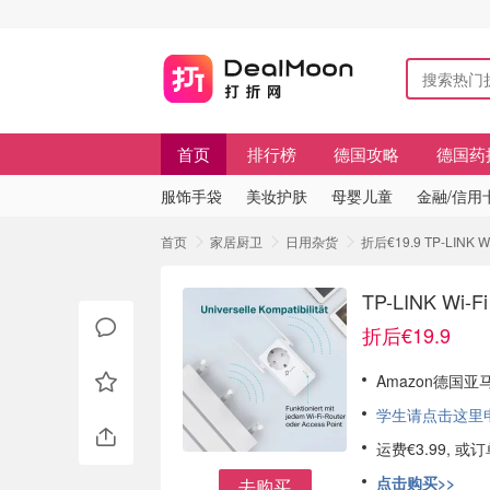
首页
排行榜
德国攻略
德国药
服饰手袋
美妆护肤
母婴儿童
金融/信用
首页
家居厨卫
日用杂货
折后€19.9 TP-LI
TP-LINK 
折后€19.9
Amazon德国亚马
学生请点击这里申请
运费€3.99, 
点击购买>>
去购买