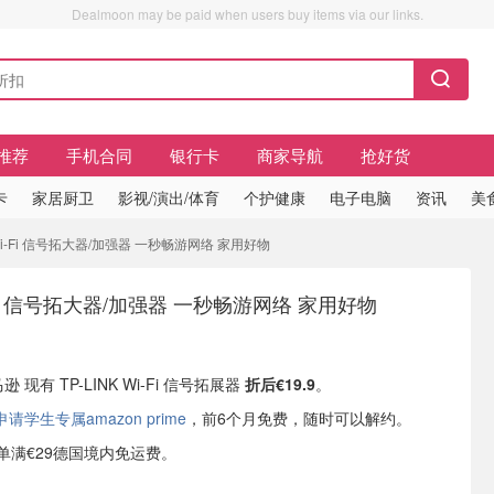
Dealmoon may be paid when users buy items via our links.
推荐
手机合同
银行卡
商家导航
抢好货
卡
家居厨卫
影视/演出/体育
个护健康
电子电脑
资讯
美
NK Wi-Fi 信号拓大器/加强器 一秒畅游网络 家用好物
Wi-Fi 信号拓大器/加强器 一秒畅游网络 家用好物
逊 现有 TP-LINK Wi-Fi 信号拓展器
折后€19.9
。
学生专属amazon prime
，前6个月免费，随时可以解约。
或订单满€29德国境内免运费。