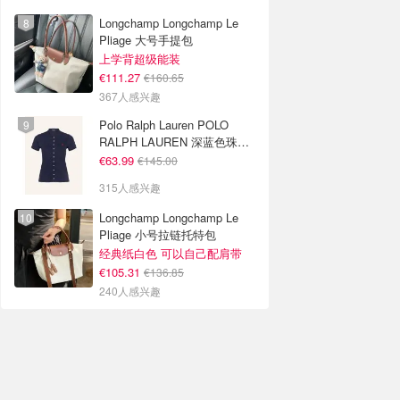
Longchamp Longchamp Le
Pliage 大号手提包
上学背超级能装
€111.27
€160.65
367人感兴趣
Polo Ralph Lauren POLO
RALPH LAUREN 深蓝色珠地
布 Polo衫
€63.99
€145.00
315人感兴趣
Longchamp Longchamp Le
Pliage 小号拉链托特包
经典纸白色 可以自己配肩带
€105.31
€136.85
240人感兴趣