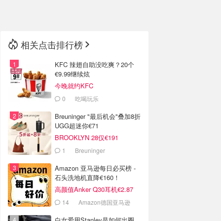
🇳🇿
新西兰
相关点击排行榜
KFC 辣翅自助没吃爽？20个
€9.99继续炫
今晚就约KFC
0
吃喝玩乐
Breuninger "最后机会"叠加8折
UGG超迷你€71
BROOKLYN 28仅€191
1
Breuninger
Amazon 亚马逊每日必买榜 -
石头洗地机直降€160！
高颜值Anker Q30耳机€2.87
14
Amazon德国亚马逊
白女爱用Stanley是如何出圈