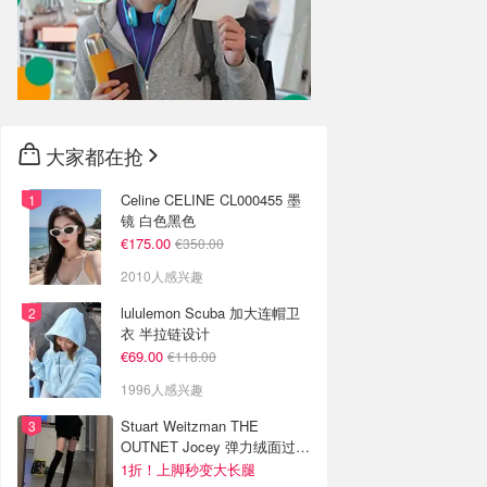
大家都在抢
Celine CELINE CL000455 墨
镜 白色黑色
€175.00
€350.00
2010人感兴趣
lululemon Scuba 加大连帽卫
衣 半拉链设计
€69.00
€118.00
1996人感兴趣
Stuart Weitzman THE
OUTNET Jocey 弹力绒面过膝
靴
1折！上脚秒变大长腿