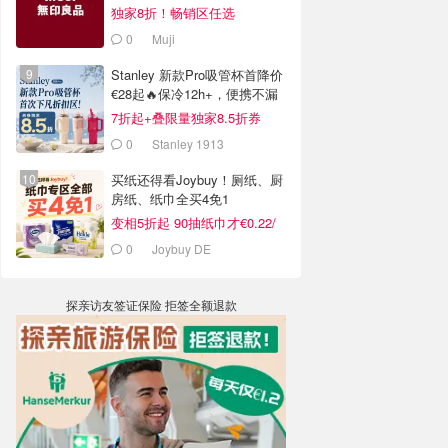
独家8折！畅销区任选
0
Muji
Stanley 新款Pro吸管杯首降价
€28起🔥保冷12h+，便携不漏
水
7折起+叠限量独家8.5折券
0
Stanley 1913
买纸还得看Joybuy！厕纸、厨
房纸、纸巾全买4免1
变相5折起 90抽纸巾才€0.22/
包
0
Joybuy DE
探亲访友签证保险 拒签全额退款