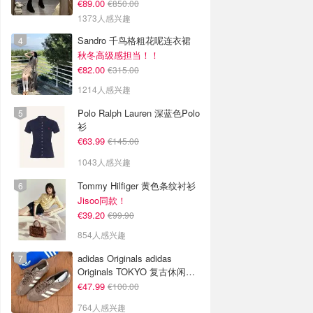
€89.00
€850.00
1373人感兴趣
Sandro 千鸟格粗花呢连衣裙
秋冬高级感担当！！
€82.00
€315.00
1214人感兴趣
Polo Ralph Lauren 深蓝色Polo
衫
€63.99
€145.00
1043人感兴趣
Tommy Hilfiger 黄色条纹衬衫
Jisoo同款！
€39.20
€99.90
854人感兴趣
adidas Originals adidas
Originals TOKYO 复古休闲鞋
深棕色
€47.99
€100.00
764人感兴趣