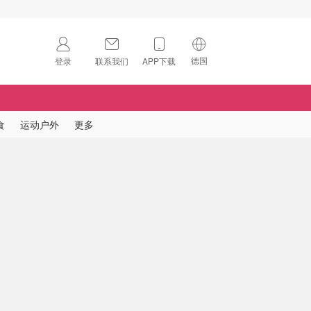
德国
登录
联系我们
APP下载
🇺🇸
美国
🇨🇳
中国
食
运动户外
更多
🇨🇦
加拿大
扫码下载 App
🇬🇧
英国
Download on the
App Store
🇩🇪
德国
Download the
Android App
🇫🇷
法国
🇮🇹
意大利
🇦🇺
澳洲