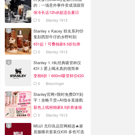
的：一场意外事件变成顶级营
销案例
保冷长达12h🧊超适合夏日
0
Stanley 1913
Stanley x Kacey 联名系列🤠
复刻西部牛仔的乡野时刻
€51起！可叠独家8.5折扣券
0
Stanley 1913
Stanley 1.18L经典吸管杯仅
€31💧爱上喝水真的很简单
变相6折！600ml吸管杯仅€20
0
Breuninger
Stanley官网⚡️限时免费DIY刻
字！攻略干货+AI指令直接戳
新色上线🆓独家8.5折劵速领
0
Stanley 1913
MUJI 无印良品官网精选🔥家
居服睡衣套装仅€35 多色可选