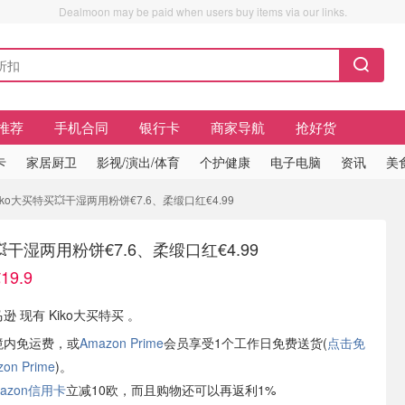
Dealmoon may be paid when users buy items via our links.
推荐
手机合同
银行卡
商家导航
抢好货
卡
家居厨卫
影视/演出/体育
个护健康
电子电脑
资讯
美
iko大买特买💥干湿两用粉饼€7.6、柔缎口红€4.99
💥干湿两用粉饼€7.6、柔缎口红€4.99
9.9
逊 现有 Kiko大买特买 。
境内免运费，或
Amazon Prime
会员享受1个工作日免费送货(
点击免
n Prime
)。
azon信用卡
立减10欧，而且购物还可以再返利1%