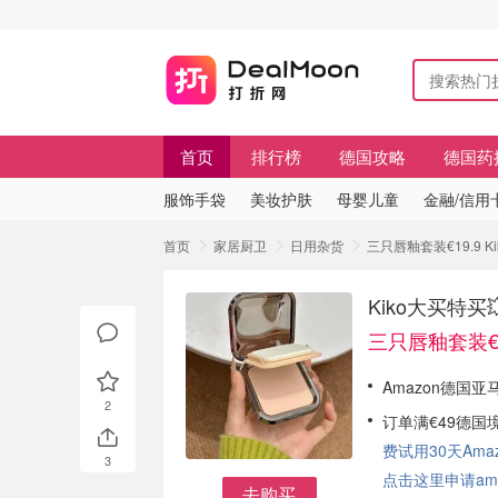
首页
排行榜
德国攻略
德国药
服饰手袋
美妆护肤
母婴儿童
金融/信用
首页
家居厨卫
日用杂货
三只唇釉套装€19.9 K
Kiko大买特买
三只唇釉套装€1
Amazon德国亚马
2
订单满€49德国
费试用30天Amazo
3
点击这里申请am
去购买