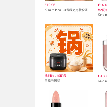
€12.95
€14.4
Kiko milano 04号哑光定妆粉饼
fbb同
找到啦，截图我
€9.80
寻找电饭锅