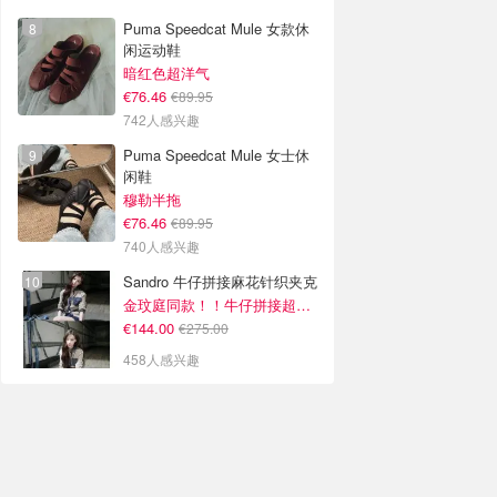
Puma Speedcat Mule 女款休
闲运动鞋
暗红色超洋气
€76.46
€89.95
742人感兴趣
Puma Speedcat Mule 女士休
闲鞋
穆勒半拖
€76.46
€89.95
740人感兴趣
Sandro 牛仔拼接麻花针织夹克
金玟庭同款！！牛仔拼接超有层次感
€144.00
€275.00
458人感兴趣