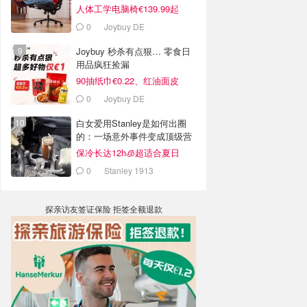
人体工学电脑椅€139.99起
0
Joybuy DE
Joybuy 秒杀有点狠… 零食日
用品疯狂捡漏
90抽纸巾€0.22、红油面皮
€0.99
0
Joybuy DE
白女爱用Stanley是如何出圈
的：一场意外事件变成顶级营
销案例
保冷长达12h🧊超适合夏日
0
Stanley 1913
探亲访友签证保险 拒签全额退款