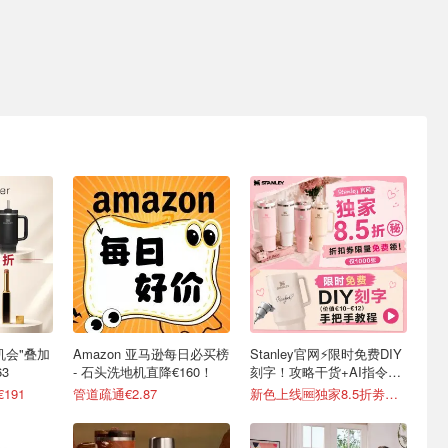
最后机会"叠加
Amazon 亚马逊每日必买榜
Stanley官网⚡️限时免费DIY
3
- 石头洗地机直降€160！
刻字！攻略干货+AI指令直
接戳
€191
管道疏通€2.87
新色上线🆓独家8.5折劵速领