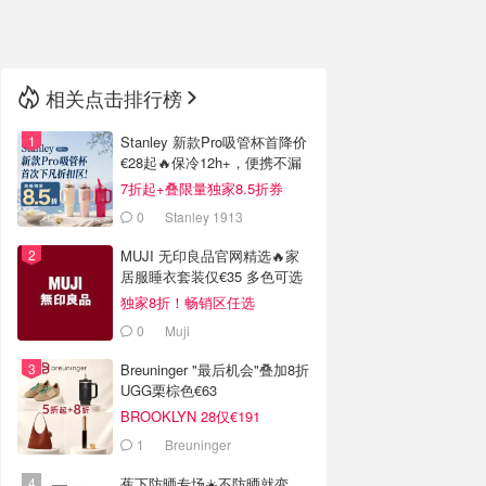
🇳🇿
新西兰
相关点击排行榜
Stanley 新款Pro吸管杯首降价
€28起🔥保冷12h+，便携不漏
水
7折起+叠限量独家8.5折券
0
Stanley 1913
MUJI 无印良品官网精选🔥家
居服睡衣套装仅€35 多色可选
独家8折！畅销区任选
0
Muji
Breuninger "最后机会"叠加8折
UGG栗棕色€63
BROOKLYN 28仅€191
1
Breuninger
蕉下防晒专场☀️不防晒就变