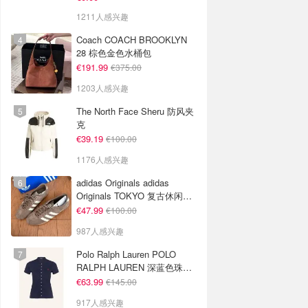
1211人感兴趣
Coach COACH BROOKLYN
28 棕色金色水桶包
€191.99
€375.00
1203人感兴趣
The North Face Sheru 防风夹
克
€39.19
€100.00
1176人感兴趣
adidas Originals adidas
Originals TOKYO 复古休闲鞋
深棕色
€47.99
€100.00
987人感兴趣
Polo Ralph Lauren POLO
RALPH LAUREN 深蓝色珠地
布 Polo衫
€63.99
€145.00
917人感兴趣