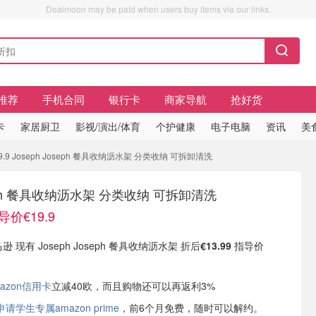
Dealmoon may be paid when users buy items via our links.
推荐
手机合同
银行卡
商家导航
抢好货
卡
家居厨卫
影视/演出/体育
个护健康
电子电脑
资讯
美
9.9 Joseph Joseph 餐具收纳沥水架 分类收纳 可拆卸清洗
oseph 餐具收纳沥水架 分类收纳 可拆卸清洗
导价€19.9
逊 现有 Joseph Joseph 餐具收纳沥水架 折后
€13.99
指导价
azon信用卡
立减40欧，而且购物还可以再返利3%
学生专属amazon prime
，前6个月免费，随时可以解约。