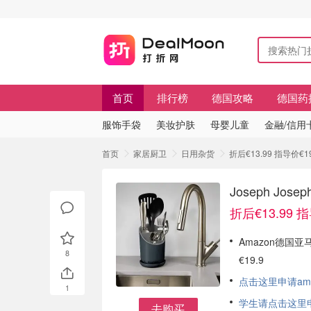
首页
排行榜
德国攻略
德国药
服饰手袋
美妆护肤
母婴儿童
金融/信用
首页
家居厨卫
日用杂货
折后€13.99 指导价€1
Joseph J
折后€13.99 指
Amazon德国亚马
8
€19.9
点击这里申请am
1
学生请点击这里申请
去购买