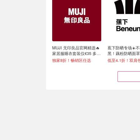
MUJI 无印良品官网精选🔥
蕉下防晒专场☀️
家居服睡衣套装仅€35 多色
黑！藕粉防晒面罩€
可选
独家8折！畅销区任选
低至4.1折！双肩包
Joybuy 秒杀有点狠… 零食
IFA 柏林消费电子
日用品疯狂捡漏
逛到爽！捡漏白菜