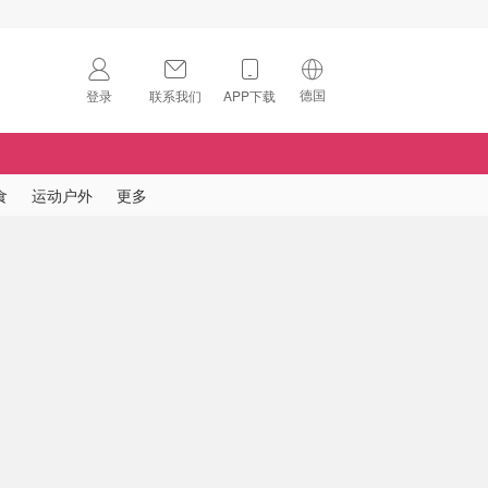
德国
登录
联系我们
APP下载
🇺🇸
美国
🇨🇳
中国
食
运动户外
更多
🇨🇦
加拿大
扫码下载 App
🇬🇧
英国
Download on the
App Store
🇩🇪
德国
Download the
Android App
🇫🇷
法国
🇮🇹
意大利
🇦🇺
澳洲