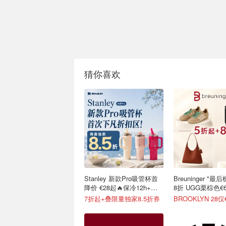
猜你喜欢
Stanley 新款Pro吸管杯首
Breuninger "
降价 €28起🔥保冷12h+，
8折 UGG栗棕色€6
便携不漏水
7折起+叠限量独家8.5折券
BROOKLYN 28仅