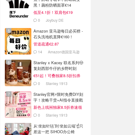
黑！藕粉防晒面罩€14
低至4.1折！双肩包€19
0
Joybuy DE
Amazon 亚马逊每日必买榜 -
石头洗地机直降€160！
管道疏通€2.87
14
Amazon德国亚马逊
Stanley x Kacey 联名系列🤠
复刻西部牛仔的乡野时刻
€51起！可叠独家8.5折扣券
0
Stanley 1913
Stanley官网⚡️限时免费DIY刻
字！攻略干货+AI指令直接戳
新色上线🆓独家8.5折劵速领
0
Stanley 1913
从‘坐如针毡’到‘坐如云端’☝️只
差这一把 SIHOO办公椅