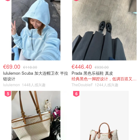
€69.00
€446.40
€118.00
€930.00
lululemon Scuba 加大连帽卫衣 半拉
Prada 黑色乐福鞋 真皮
链设计
经典黑色一脚蹬设计，低调百搭又高级
lululemon
1448人感兴趣
TheDoubleF
1244人感兴趣
5
6