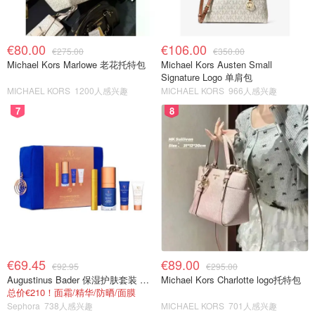
€80.00
€106.00
€275.00
€350.00
Michael Kors Marlowe 老花托特包
Michael Kors Austen Small
Signature Logo 单肩包
MICHAEL KORS
1200人感兴趣
MICHAEL KORS
966人感兴趣
7
8
€69.45
€89.00
€92.95
€295.00
Augustinus Bader 保湿护肤套装 TFC8®
Michael Kors Charlotte logo托特包
总价€210！面霜/精华/防晒/面膜
Sephora
738人感兴趣
MICHAEL KORS
701人感兴趣