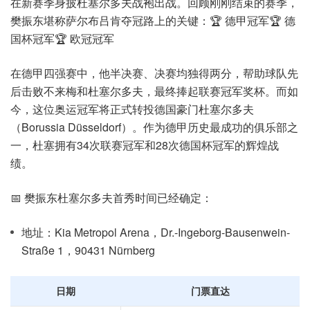
在新赛季身披杜塞尔多夫战袍出战。回顾刚刚结束的赛季，
樊振东堪称萨尔布吕肯夺冠路上的关键：🏆 德甲冠军🏆 德
国杯冠军🏆 欧冠冠军
在德甲四强赛中，他半决赛、决赛均独得两分，帮助球队先
后击败不来梅和杜塞尔多夫，最终捧起联赛冠军奖杯。而如
今，这位奥运冠军将正式转投德国豪门杜塞尔多夫
（Borussia Düsseldorf）。作为德甲历史最成功的俱乐部之
一，杜塞拥有34次联赛冠军和28次德国杯冠军的辉煌战
绩。
📅 樊振东杜塞尔多夫首秀时间已经确定：
地址：Kia Metropol Arena，Dr.-Ingeborg-Bausenwein-
Straße 1，90431 Nürnberg
日期
门票直达