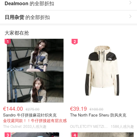
Dealmoon
的全部折扣
日用杂货
的全部折扣
大家都在抢
1
2
€144.00
€39.19
€275.00
€100.00
Sandro 牛仔拼接麻花针织夹克
The North Face Sheru 防风夹克
金玟庭同款！！牛仔拼接超有层次感
The Outnet
2033人感兴趣
OUTLETCITY METZINGEN
1586人感兴趣
3
4