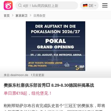
🇩🇪
4折！lulu周四疯狂上新
DE
Boticinal 夏促开抢！
还没结束！&OtherStories大促
Joybuy变相75折 随时失效
速领！Stanley独家85折
疑似霸哥！Camper额外叠85折
Zalando 奥莱闪促！每日更新
Moncler反季囤！5折起+叠9折
Coach Brooklyn仅€192
首页
家居厨卫
日用杂货
来自
dealmoon.de
1天前更新
樊振东杜塞俱乐部首秀💥 8.29-8.30德国杯揭幕战
单日票€19起，纽伦堡见！
刚刚帮助萨尔布吕肯完成队史首个“三冠王”的樊振东，即将