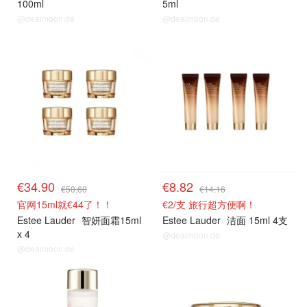
100ml
5ml
@dealmoon.de
@dealmoon.de
€34.90
€8.82
€50.60
€14.16
官网15ml就€44了！！
€2/支 旅行超方便啊！
Estee Lauder
智妍面霜15ml
Estee Lauder
洁面 15ml 4支
x 4
@dealmoon.de
@dealmoon.de