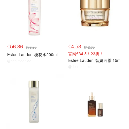
€56.36
€4.53
€72.26
€12.65
官网€34.5！23折！
Estee Lauder
樱花水200ml
Estee Lauder
智妍面霜 15ml
@dealmoon.de
@dealmoon.de