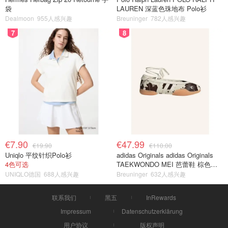
袋
LAUREN 深蓝色珠地布 Polo衫
Dealmoon
955人感兴趣
Breuninger
782人感兴趣
7
8
€7.90
€47.99
€19.90
€110.00
Uniqlo 平纹针织Polo衫
adidas Originals adidas Originals
4色可选
TAEKWONDO MEI 芭蕾鞋 棕色米
色
UNIQLO德国
688人感兴趣
Breuninger
632人感兴趣
联系我们
黑五
InRewards
Impressum
Datenschutzerklärung
用户协议
版权声明