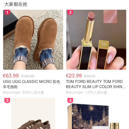
大家都在抢
1
2
€63.99
€23.99
€159.99
€39.00
UGG UGG CLASSIC MICRO 驼色
TOM FORD BEAUTY TOM FORD
羊毛拖鞋
BEAUTY SLIM LIP COLOR SHINE
口红 open back色
Breuninger
2006人感兴趣
Breuninger
1455人感兴趣
3
4