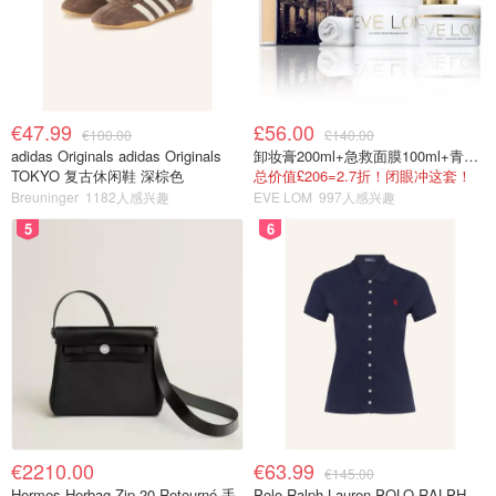
€47.99
£56.00
€100.00
£140.00
adidas Originals adidas Originals
卸妆膏200ml+急救面膜100ml+青春面霜15ml
TOKYO 复古休闲鞋 深棕色
总价值£206=2.7折！闭眼冲这套！
Breuninger
1182人感兴趣
EVE LOM
997人感兴趣
5
6
€2210.00
€63.99
€145.00
Hermes Herbag Zip 20 Retourné 手
Polo Ralph Lauren POLO RALPH