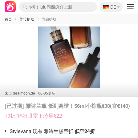
🇩🇪
4折！lulu周四疯狂上新
DE
Boticinal 夏促开抢！
还没结束！&OtherStories大促
Joybuy变相75折 随时失效
速领！Stanley独家85折
疑似霸哥！Camper额外叠85折
Zalando 奥莱闪促！每日更新
Moncler反季囤！5折起+叠9折
Coach Brooklyn仅€192
首页
美妆护肤
面部护肤
来自
dealmoon.de
06-05更新
[已过期] 雅诗兰黛 低到离谱！56ml小棕瓶€30(官€140)
19折 智妍眼霜正装量€22
Stylevana 现有 雅诗兰黛巨折
低至24折