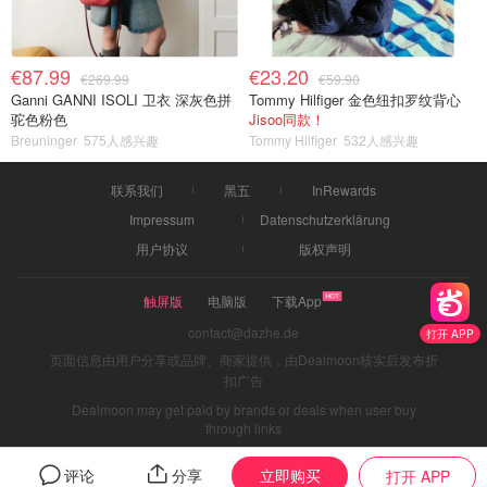
€87.99
€23.20
€269.99
€59.90
Ganni GANNI ISOLI 卫衣 深灰色拼
Tommy Hilfiger 金色纽扣罗纹背心
驼色粉色
Jisoo同款！
Breuninger
575人感兴趣
Tommy Hilfiger
532人感兴趣
联系我们
黑五
InRewards
Impressum
Datenschutzerklärung
用户协议
版权声明
触屏版
电脑版
下载App
contact@dazhe.de
打开 APP
页面信息由用户分享或品牌、商家提供，由Dealmoon核实后发布折
扣广告
Dealmoon may get paid by brands or deals when user buy
through links
立即购买
评论
分享
打开 APP