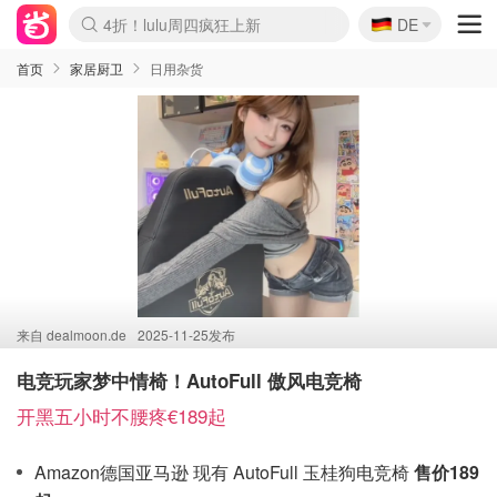
🇩🇪
4折！lulu周四疯狂上新
DE
Boticinal 夏促开抢！
还没结束！&OtherStories大促
Joybuy变相75折 随时失效
速领！Stanley独家85折
疑似霸哥！Camper额外叠85折
Zalando 奥莱闪促！每日更新
Moncler反季囤！5折起+叠9折
Coach Brooklyn仅€192
首页
家居厨卫
日用杂货
来自
dealmoon.de
2025-11-25发布
电竞玩家梦中情椅！AutoFull 傲风电竞椅
开黑五小时不腰疼€189起
Amazon德国亚马逊 现有 AutoFull 玉桂狗电竞椅
售价189