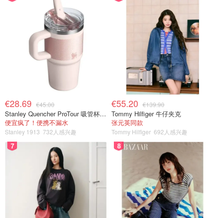
€28.69
€55.20
€45.00
€139.90
Stanley Quencher ProTour 吸管杯 0.59L
Tommy Hilfiger 牛仔夹克
便宜疯了！便携不漏水
张元英同款
Stanley 1913
732人感兴趣
Tommy Hilfiger
692人感兴趣
7
8