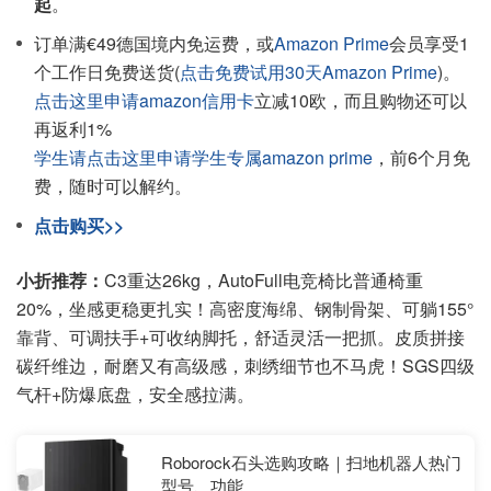
起
。
订单满€49德国境内免运费，或
Amazon Prime
会员享受1
个工作日免费送货(
点击免费试用30天Amazon Prime
)。
点击这里申请amazon信用卡
立减10欧，而且购物还可以
再返利1%
学生请点击这里申请学生专属amazon prime
，前6个月免
费，随时可以解约。
点击购买>>
小折推荐：
C3重达26kg，AutoFull电竞椅比普通椅重
20%，坐感更稳更扎实！高密度海绵、钢制骨架、可躺155°
靠背、可调扶手+可收纳脚托，舒适灵活一把抓。皮质拼接
碳纤维边，耐磨又有高级感，刺绣细节也不马虎！SGS四级
气杆+防爆底盘，安全感拉满。
Roborock石头选购攻略｜扫地机器人热门
型号、功能