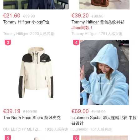
€21.60
€39.20
€39.90
€99.90
Tommy Hilfiger 小logoT恤
Tommy Hilfiger 黄色条纹衬衫
Jisoo同款！
Tommy Hilfiger
2023人感兴趣
Tommy Hilfiger
1791人感兴趣
3
4
€39.19
€69.00
€100.00
€118.00
The North Face Sheru 防风夹克
lululemon Scuba 加大连帽卫衣 半拉
链设计
OUTLETCITY METZINGEN
1036人感兴趣
lululemon
751人感兴趣
5
6