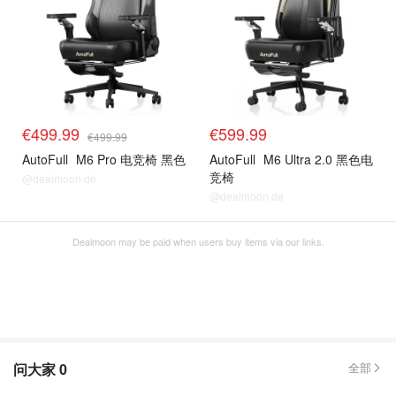
€499.99
€599.99
€499.99
AutoFull
M6 Pro 电竞椅 黑色
AutoFull
M6 Ultra 2.0 黑色电
竞椅
@dealmoon.de
@dealmoon.de
Dealmoon may be paid when users buy items via our links.
问大家
0
全部