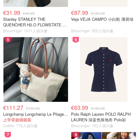
€31.99
€87.99
€49.99
€140.00
Stanley STANLEY THE
Veja VEJA CAMPO 小白鞋 薄荷绿
QUENCHER H2.O FLOWSTATE 保
温杯 1.18L 黑色
Breuninger
1011人感兴趣
Breuninger
925人感兴趣
5
6
€111.27
€63.99
€160.65
€145.00
Longchamp Longchamp Le Pliage 大号手提包
Polo Ralph Lauren POLO RALPH
上学背超级能装
LAUREN 深蓝色珠地布 Polo衫
Cettire
776人感兴趣
Breuninger
702人感兴趣
7
8