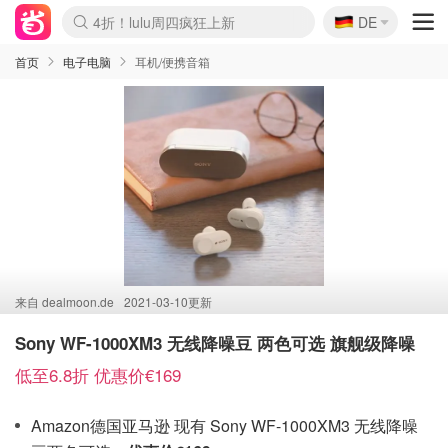
🇩🇪
4折！lulu周四疯狂上新
DE
Boticinal 夏促开抢！
还没结束！&OtherStories大促
Joybuy变相75折 随时失效
速领！Stanley独家85折
疑似霸哥！Camper额外叠85折
Zalando 奥莱闪促！每日更新
Moncler反季囤！5折起+叠9折
Coach Brooklyn仅€192
首页
电子电脑
耳机/便携音箱
来自
dealmoon.de
2021-03-10更新
Sony WF-1000XM3 无线降噪豆 两色可选 旗舰级降噪
低至6.8折 优惠价€169
Amazon德国亚马逊 现有 Sony WF-1000XM3 无线降噪