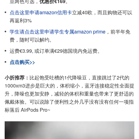
豆两色可选，
优惠价€169
。
点击这里申请amazon信用卡
立减40欧，而且购物还可以
再返利3%
学生请点击这里申请学生专属amazon prime
，前半年免
费，随时可以解约。
运费€3.99, 或订单满€29德国境内免运费。
点击购买>>
小折推荐：
比起饱受吐槽的1代降噪豆，直接跳过了2代的
1000xm3进步是巨大的，体积缩小，蓝牙连接稳定性全面提
升，降噪也更加安静，减轻的体积和重量也带来了更舒适的
佩戴体验。可以说除了便利性之外几乎没有没有任何一项指
标落后 AirPods Pro~