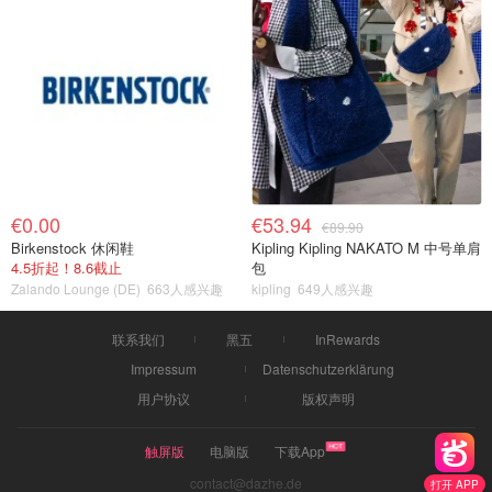
€0.00
€53.94
€89.90
Birkenstock 休闲鞋
Kipling Kipling NAKATO M 中号单肩
4.5折起！8.6截止
包
Zalando Lounge (DE)
663人感兴趣
kipling
649人感兴趣
联系我们
黑五
InRewards
Impressum
Datenschutzerklärung
用户协议
版权声明
触屏版
电脑版
下载App
contact@dazhe.de
打开 APP