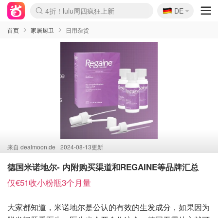
🇩🇪
4折！lulu周四疯狂上新
DE
Boticinal 夏促开抢！
还没结束！&OtherStories大促
Joybuy变相75折 随时失效
速领！Stanley独家85折
疑似霸哥！Camper额外叠85折
Zalando 奥莱闪促！每日更新
Moncler反季囤！5折起+叠9折
Coach Brooklyn仅€192
首页
家居厨卫
日用杂货
来自
dealmoon.de
2024-08-13更新
德国米诺地尔- 内附购买渠道和REGAINE等品牌汇总
仅€51收小粉瓶3个月量
大家都知道，米诺地尔是公认的有效的生发成分，如果因为