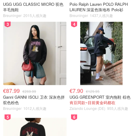
UGG UGG CLASSIC MICRO 驼色
Polo Ralph Lauren POLO RALPH
羊毛拖鞋
LAUREN 深蓝色珠地布 Polo衫
Breuninger
2015人感兴趣
Breuninger
1437人感兴趣
3
4
€87.99
€7.90
€269.99
€129.95
Ganni GANNI ISOLI 卫衣 深灰色拼
UGG GREENPORT 室内拖鞋 棕色
驼色粉色
肯豆同款~目前黄金码都在
Breuninger
1012人感兴趣
Zalando Lounge (DE)
955人感兴趣
5
6