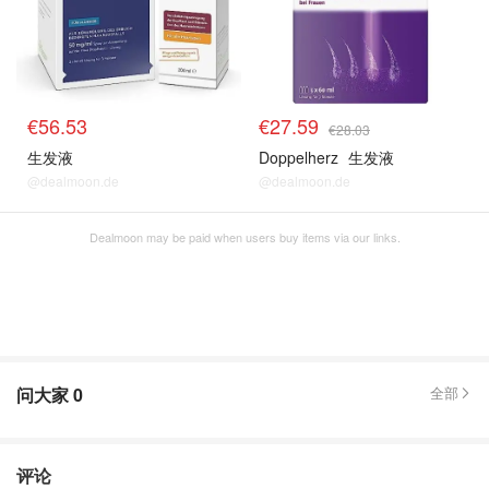
€56.53
€27.59
€28.03
生发液
Doppelherz
生发液
@dealmoon.de
@dealmoon.de
Dealmoon may be paid when users buy items via our links.
问大家
0
全部
评论