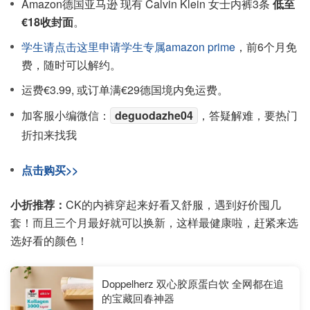
Amazon德国亚马逊 现有 Calvin Klein 女士内裤3条
低至
€18收封面
。
学生请点击这里申请学生专属amazon prime
，前6个月免
费，随时可以解约。
运费€3.99, 或订单满€29德国境内免运费。
加客服小编微信：
deguodazhe04
，答疑解难，要热门
折扣来找我
点击购买>>
小折推荐：
CK的内裤穿起来好看又舒服，遇到好价囤几
套！而且三个月最好就可以换新，这样最健康啦，赶紧来选
选好看的颜色！
Doppelherz 双心胶原蛋白饮 全网都在追
的宝藏回春神器