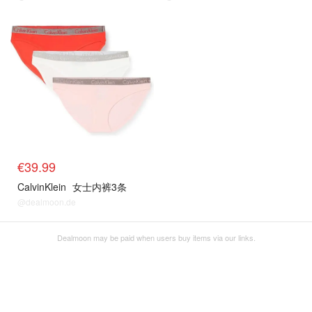
€39.99
CalvinKlein
女士内裤3条
@dealmoon.de
Dealmoon may be paid when users buy items via our links.