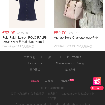
€63.99
€89.00
€145.00
€295.00
Polo Ralph Lauren POLO RALPH
Michael Kors Charlotte logo托特包
LAUREN 深蓝色珠地布 Polo衫
Breuninger
917人感兴趣
MICHAEL KORS
780人感兴趣
联系我们
黑五
InRewards
Impressum
Datenschutzerklärung
用户协议
版权声明
触屏版
电脑版
下载App
contact@dazhe.de
打开 APP
页面信息由用户分享或品牌、商家提供，由Dealmoon核实后发布折
扣广告
Dealmoon may get paid by brands or deals when user buy