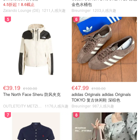
4.5折起！8.6截止
金色水桶包
Zalando Lounge (DE)
1211人感兴趣
Breuninger
1203人感兴趣
5
6
€39.19
€47.99
€100.00
€100.00
The North Face Sheru 防风夹克
adidas Originals adidas Originals
TOKYO 复古休闲鞋 深棕色
OUTLETCITY METZINGEN
1176人感兴趣
Breuninger
987人感兴趣
7
8