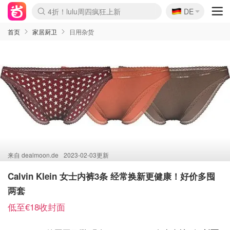
🇩🇪
4折！lulu周四疯狂上新
DE
Boticinal 夏促开抢！
还没结束！&OtherStories大促
Joybuy变相75折 随时失效
速领！Stanley独家85折
疑似霸哥！Camper额外叠85折
Zalando 奥莱闪促！每日更新
Moncler反季囤！5折起+叠9折
Coach Brooklyn仅€192
首页
家居厨卫
日用杂货
来自
dealmoon.de
2023-02-03更新
Calvin Klein 女士内裤3条 经常换新更健康！好价多囤
两套
低至€18收封面