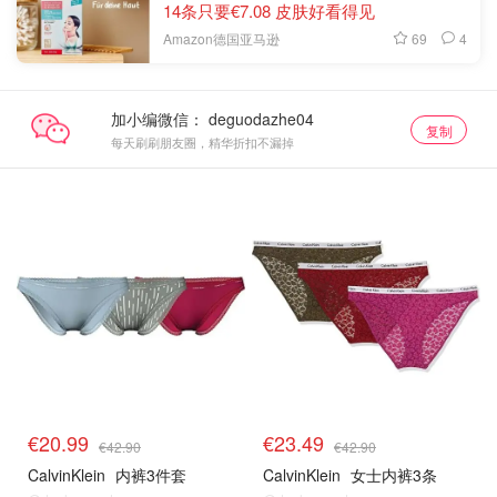
14条只要€7.08 皮肤好看得见
69
4
Amazon德国亚马逊
加小编微信：
复制
每天刷刷朋友圈，精华折扣不漏掉
€20.99
€23.49
€42.90
€42.90
CalvinKlein
内裤3件套
CalvinKlein
女士内裤3条