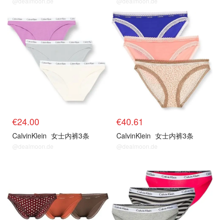
@dealmoon.de
@dealmoon.de
€24.00
€40.61
CalvinKlein
女士内裤3条
CalvinKlein
女士内裤3条
@dealmoon.de
@dealmoon.de