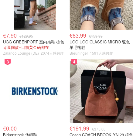
€7.90
€63.99
€129.95
€159.99
UGG GREENPORT 室内拖鞋 棕色
UGG UGG CLASSIC MICRO 驼色
肯豆同款~目前黄金码都在
羊毛拖鞋
Zalando Lounge (DE)
2074人感兴趣
Breuninger
1591人感兴趣
3
4
€0.00
€191.99
€375.00
Birkenstock 休闲鞋
Coach COACH BROOKLYN 28 棕色