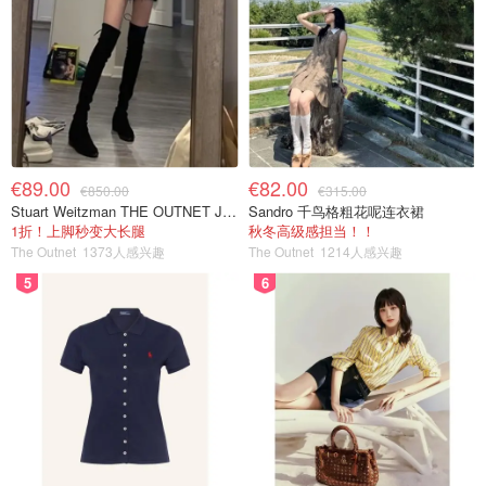
€89.00
€82.00
€850.00
€315.00
Stuart Weitzman THE OUTNET Jocey 弹力绒面过膝靴
Sandro 千鸟格粗花呢连衣裙
1折！上脚秒变大长腿
秋冬高级感担当！！
The Outnet
1373人感兴趣
The Outnet
1214人感兴趣
5
6