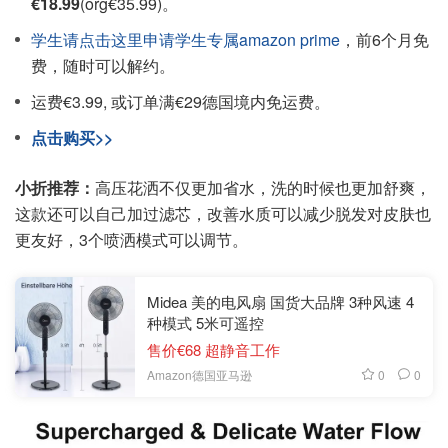
€18.99
(org€35.99)。
学生请点击这里申请学生专属amazon prime
，前6个月免
费，随时可以解约。
运费€3.99, 或订单满€29德国境内免运费。
点击购买>>
小折推荐：
高压花洒不仅更加省水，洗的时候也更加舒爽，
这款还可以自己加过滤芯，改善水质可以减少脱发对皮肤也
更友好，3个喷洒模式可以调节。
Midea 美的电风扇 国货大品牌 3种风速 4
种模式 5米可遥控
售价€68 超静音工作
0
0
Amazon德国亚马逊