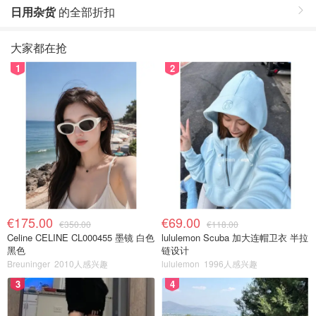
日用杂货
的全部折扣
大家都在抢
1
2
€175.00
€69.00
€350.00
€118.00
Celine CELINE CL000455 墨镜 白色
lululemon Scuba 加大连帽卫衣 半拉
黑色
链设计
Breuninger
2010人感兴趣
lululemon
1996人感兴趣
3
4