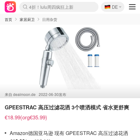
🇩🇪
4折！lulu周四疯狂上新
DE
Boticinal 夏促开抢！
还没结束！&OtherStories大促
Joybuy变相75折 随时失效
速领！Stanley独家85折
疑似霸哥！Camper额外叠85折
Zalando 奥莱闪促！每日更新
Moncler反季囤！5折起+叠9折
Coach Brooklyn仅€192
首页
家居厨卫
日用杂货
来自
dealmoon.de
2022-06-30发布
GPEESTRAC 高压过滤花洒 3个喷洒模式 省水更舒爽
€18.99(org€35.99)
Amazon德国亚马逊 现有 GPEESTRAC 高压过滤花洒