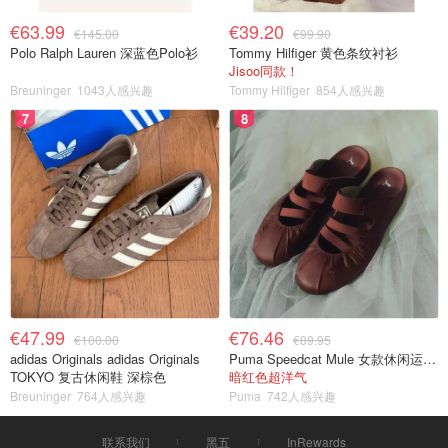
€63.99
€39.20
€145.00
€99.90
Polo Ralph Lauren 深蓝色Polo衫
Tommy Hilfiger 黄色条纹衬衫
Jisoo同款！
Breuninger
1043人感兴趣
Tommy Hilfiger
854人感兴趣
7
8
€47.99
€76.46
€100.00
€89.95
adidas Originals adidas Originals
Puma Speedcat Mule 女款休闲运动鞋
TOKYO 复古休闲鞋 深棕色
暗红色超洋气
Breuninger
764人感兴趣
Puma
742人感兴趣
联系我们
黑五
InRewards