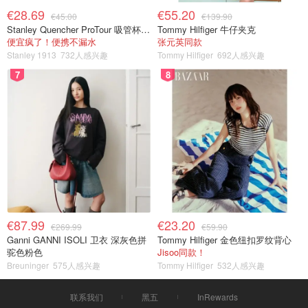
€28.69
€55.20
€45.00
€139.90
Stanley Quencher ProTour 吸管杯 0.59L
Tommy Hilfiger 牛仔夹克
便宜疯了！便携不漏水
张元英同款
Stanley 1913
732人感兴趣
Tommy Hilfiger
692人感兴趣
7
8
€87.99
€23.20
€269.99
€59.90
Ganni GANNI ISOLI 卫衣 深灰色拼
Tommy Hilfiger 金色纽扣罗纹背心
驼色粉色
Jisoo同款！
Breuninger
575人感兴趣
Tommy Hilfiger
532人感兴趣
联系我们
黑五
InRewards