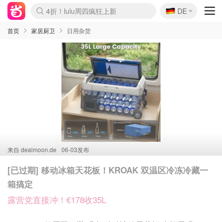
🇩🇪
4折！lulu周四疯狂上新
DE
Boticinal 夏促开抢！
还没结束！&OtherStories大促
Joybuy变相75折 随时失效
速领！Stanley独家85折
疑似霸哥！Camper额外叠85折
Zalando 奥莱闪促！每日更新
Moncler反季囤！5折起+叠9折
Coach Brooklyn仅€192
首页
家居厨卫
日用杂货
来自
dealmoon.de
06-03发布
[已过期] 移动冰箱天花板！KROAK 双温区冷冻冷藏一
箱搞定
露营党直接冲！€178收35L