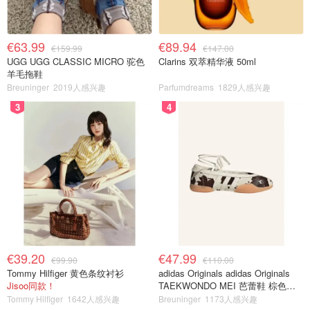
€63.99
€89.94
€159.99
€147.00
UGG UGG CLASSIC MICRO 驼色
Clarins 双萃精华液 50ml
羊毛拖鞋
Breuninger
2019人感兴趣
Parfumdreams
1829人感兴趣
3
4
€39.20
€47.99
€99.90
€110.00
Tommy Hilfiger 黄色条纹衬衫
adidas Originals adidas Originals
Jisoo同款！
TAEKWONDO MEI 芭蕾鞋 棕色米
色
Tommy Hilfiger
1642人感兴趣
Breuninger
1173人感兴趣