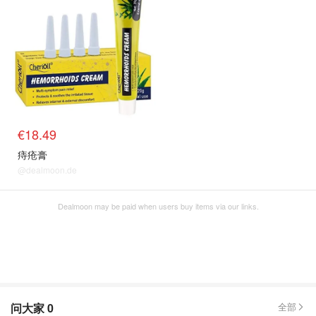
€18.49
痔疮膏
@dealmoon.de
Dealmoon may be paid when users buy items via our links.
问大家
0
全部