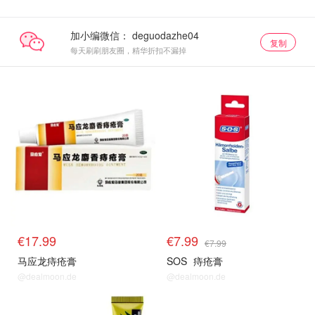
加小编微信：
复制
每天刷刷朋友圈，精华折扣不漏掉
€17.99
€7.99
€7.99
马应龙痔疮膏
SOS
痔疮膏
@dealmoon.de
@dealmoon.de