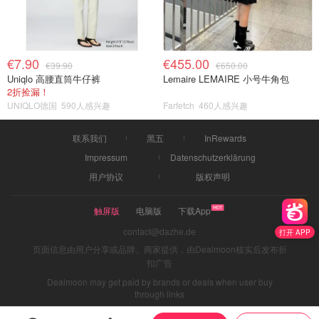
€7.90
€455.00
€39.90
€650.00
Uniqlo 高腰直筒牛仔裤
Lemaire LEMAIRE 小号牛角包
2折捡漏！
UNIQLO德国
590人感兴趣
Farfetch
460人感兴趣
联系我们
黑五
InRewards
Impressum
Datenschutzerklärung
用户协议
版权声明
触屏版
电脑版
下载App
contact@dazhe.de
打开 APP
页面信息由用户分享或品牌、商家提供，由Dealmoon核实后发布折
扣广告
Dealmoon may get paid by brands or deals when user buy
through links