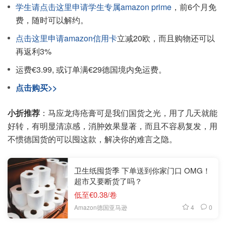
学生请点击这里申请学生专属amazon prime
，前6个月免
费，随时可以解约。
点击这里申请amazon信用卡
立减20欧，而且购物还可以
再返利3%
运费€3.99, 或订单满€29德国境内免运费。
点击购买>>
小折推荐
：马应龙痔疮膏可是我们国货之光，用了几天就能
好转，有明显清凉感，消肿效果显著，而且不容易复发，用
不惯德国货的可以囤这款，解决你的难言之隐。
卫生纸囤货季 下单送到你家门口 OMG！
超市又要断货了吗？
低至€0.38/卷
4
0
Amazon德国亚马逊