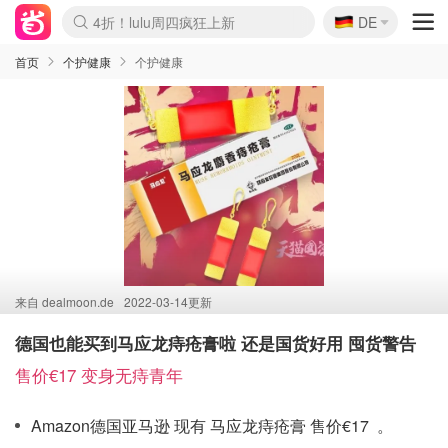
🇩🇪
4折！lulu周四疯狂上新
DE
Boticinal 夏促开抢！
还没结束！&OtherStories大促
Joybuy变相75折 随时失效
速领！Stanley独家85折
疑似霸哥！Camper额外叠85折
Zalando 奥莱闪促！每日更新
Moncler反季囤！5折起+叠9折
Coach Brooklyn仅€192
首页
个护健康
个护健康
来自
dealmoon.de
2022-03-14更新
德国也能买到马应龙痔疮膏啦 还是国货好用 囤货警告
售价€17 变身无痔青年
Amazon德国亚马逊 现有 马应龙痔疮膏 售价€17 。