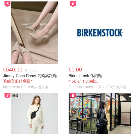
5
6
€540.00
€0.00
€750.00
Jimmy Choo Romy 闪粉高跟鞋 米金色
Birkenstock 休闲鞋
谁的高跟鞋启蒙？！
4.5折起！8.6截止
Mytheresa DE
898人感兴趣
Zalando Lounge (DE)
733人感兴趣
7
8