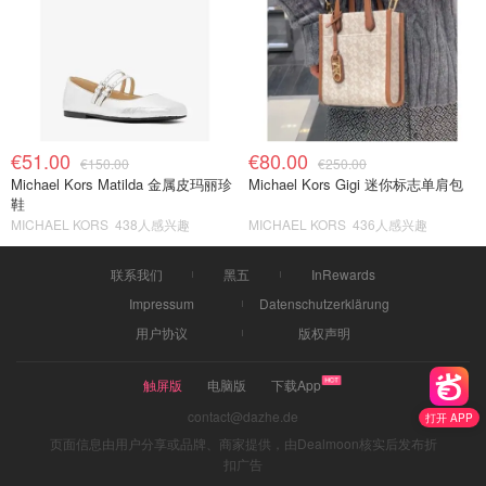
€51.00
€80.00
€150.00
€250.00
Michael Kors Matilda 金属皮玛丽珍
Michael Kors Gigi 迷你标志单肩包
鞋
MICHAEL KORS
438人感兴趣
MICHAEL KORS
436人感兴趣
联系我们
黑五
InRewards
Impressum
Datenschutzerklärung
用户协议
版权声明
触屏版
电脑版
下载App
contact@dazhe.de
打开 APP
页面信息由用户分享或品牌、商家提供，由Dealmoon核实后发布折
扣广告