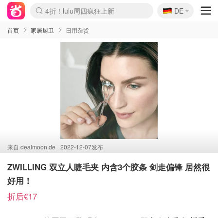
🇩🇪
4折！lulu周四疯狂上新
DE
Boticinal 夏促开抢！
还没结束！&OtherStories大促
Joybuy变相75折 随时失效
速领！Stanley独家85折
疑似霸哥！Camper额外叠85折
Zalando 奥莱闪促！每日更新
Moncler反季囤！5折起+叠9折
Coach Brooklyn仅€192
首页
家居厨卫
日用杂货
来自
dealmoon.de
2022-12-07发布
ZWILLING 双立人睫毛夹 内含3个胶条 剑走偏锋 居然很
好用！
折后€17