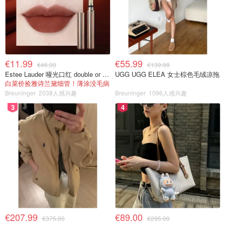
€11.99
€55.99
€46.00
€139.99
Estee Lauder 哑光口红 double or nothing色号
UGG UGG ELEA 女士棕色毛绒凉拖
白菜价捡雅诗兰黛细管！薄涂没毛病
Breuninger
2038人感兴趣
Breuninger
1096人感兴趣
3
4
€207.99
€89.00
€375.00
€295.00