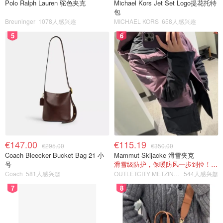
Polo Ralph Lauren 驼色夹克
Michael Kors Jet Set Logo提花托特
包
Breuninger
1078人感兴趣
MICHAEL KORS
658人感兴趣
5
6
€147.00
€115.19
€295.00
€350.00
Coach Bleecker Bucket Bag 21 小
Mammut Skijacke 滑雪夹克
号
滑雪级防护，保暖防风一步到位！仅剩s！
Coach
581人感兴趣
OUTLETCITY METZINGEN
544人感兴趣
7
8