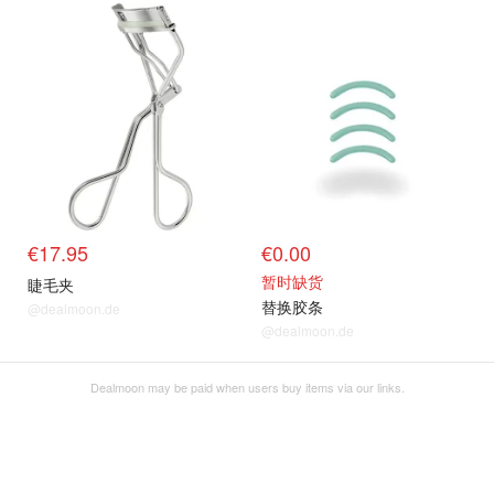
€17.95
€0.00
暂时缺货
睫毛夹
替换胶条
@dealmoon.de
@dealmoon.de
Dealmoon may be paid when users buy items via our links.