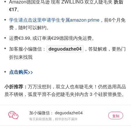
Amazon德国亚马逊 现有 ZWILLING 双立人睫毛夹
折后
€17
。
学生请点击这里申请学生专属amazon prime
，前6个月免
费，随时可以解约。
运费€3.99, 或订单满€29德国境内免运费。
加客服小编微信：
deguodazhe04
，答疑解难，要热门
折扣来找我
点击购买>>
小折推荐：
万万没想到，双立人也有睫毛夹！仍然选用高品
质不锈钢，弧度平滑不会把睫毛夹掉内含 3 个硅胶替换垫。
加小编微信：
复制
每天刷刷朋友圈，精华折扣不漏掉