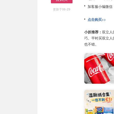
去购买
加客服小编微信
更新于06-29
点击购买>>
小折推荐：
双立人
巧。平时买双立人
也不错。