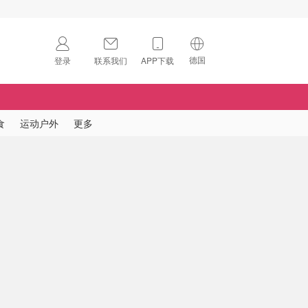
德国
登录
联系我们
APP下载
🇺🇸
美国
🇨🇳
中国
食
运动户外
更多
🇨🇦
加拿大
扫码下载 App
🇬🇧
英国
Download on the
App Store
🇩🇪
德国
Download the
Android App
🇫🇷
法国
🇮🇹
意大利
🇦🇺
澳洲