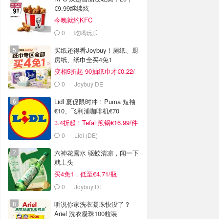
€9.99继续炫
今晚就约KFC
0
吃喝玩乐
买纸还得看Joybuy！厕纸、厨
房纸、纸巾全买4免1
变相5折起 90抽纸巾才€0.22/
包
0
Joybuy DE
Lidl 夏促限时冲！Puma 短袖
€10、飞利浦咖啡机€70
3.4折起！Tefal 煎锅€16.99/件
0
Lidl (DE)
六神花露水 驱蚊清凉，闻一下
就上头
买4免1，低至€4.71/瓶
0
Joybuy DE
听说你家洗衣凝珠快没了？
Ariel 洗衣凝珠100粒装