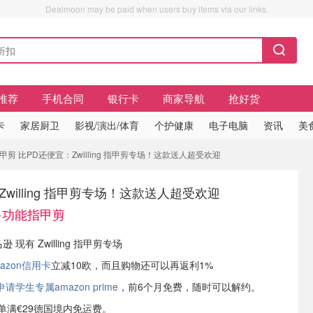
Dealmoon may be paid when users buy items via our links.
推荐
手机合同
银行卡
商家导航
抢好货
卡
家居厨卫
影视/演出/体育
个护健康
电子电脑
资讯
美
甲剪 比PD还便宜：Zwilling 指甲剪专场！这款送人超受欢迎
willing 指甲剪专场！这款送人超受欢迎
多功能指甲剪
逊 现有 Zwilling 指甲剪专场
azon信用卡
立减10欧，而且购物还可以再返利1%
学生专属amazon prime
，前6个月免费，随时可以解约。
或订单满€29德国境内免运费。