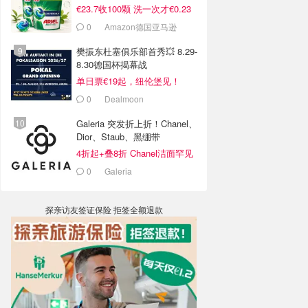
€23.7收100颗 洗一次才€0.23
0
Amazon德国亚马逊
樊振东杜塞俱乐部首秀💥 8.29-
8.30德国杯揭幕战
单日票€19起，纽伦堡见！
0
Dealmoon
Galeria 突发折上折！Chanel、
Dior、Staub、黑绷带
4折起+叠8折 Chanel洁面罕见
€43
0
Galeria
探亲访友签证保险 拒签全额退款