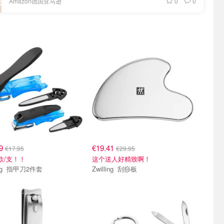
0
0
Amazon德国亚马逊
99
€19.41
€17.95
€29.95
欧/支！！
这个送人好精致啊！
Zwilling 指甲刀2件套
Zwilling 刮痧板