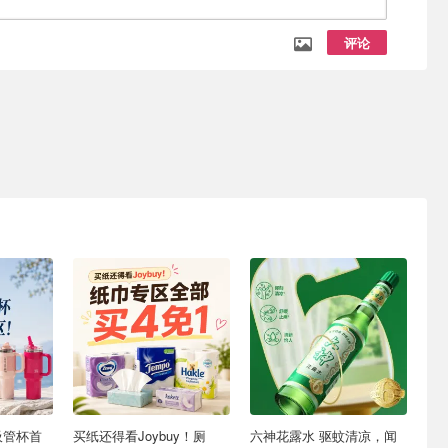
评论
o吸管杯首
买纸还得看Joybuy！厕
六神花露水 驱蚊清凉，闻