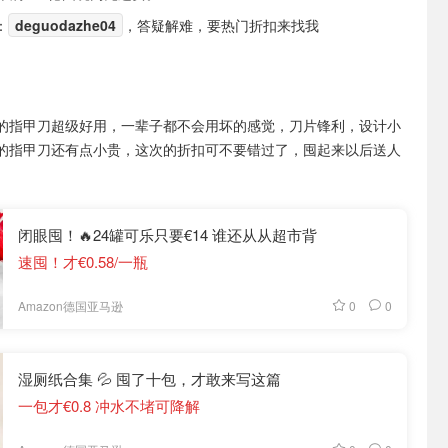
：
deguodazhe04
，答疑解难，要热门折扣来找我
的指甲刀超级好用，一辈子都不会用坏的感觉，刀片锋利，设计小
的指甲刀还有点小贵，这次的折扣可不要错过了，囤起来以后送人
闭眼囤！🔥24罐可乐只要€14 谁还从从超市背
速囤！才€0.58/一瓶
0
0
Amazon德国亚马逊
湿厕纸合集 💦 囤了十包，才敢来写这篇
一包才€0.8 冲水不堵可降解