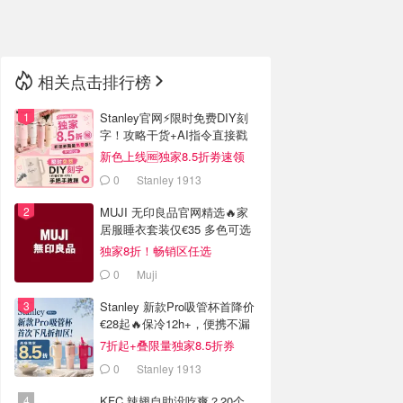
🇳🇿
新西兰
相关点击排行榜
Stanley官网⚡️限时免费DIY刻
字！攻略干货+AI指令直接戳
新色上线🆓独家8.5折劵速领
0
Stanley 1913
MUJI 无印良品官网精选🔥家
居服睡衣套装仅€35 多色可选
独家8折！畅销区任选
0
Muji
Stanley 新款Pro吸管杯首降价
€28起🔥保冷12h+，便携不漏
水
7折起+叠限量独家8.5折券
0
Stanley 1913
KFC 辣翅自助没吃爽？20个