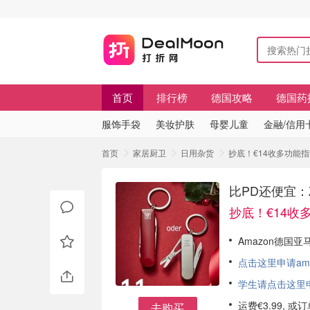
首页
排行榜
德国攻略
德国药
服饰手袋
美妆护肤
母婴儿童
金融/信用
首页
家居厨卫
日用杂货
抄底！€14收多功能指
比PD还便宜：Z
抄底！€14收
Amazon德国亚马
点击这里申请am
学生请点击这里申请
运费€3.99, 
去购买