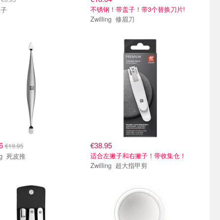
不锈钢！带盖子！带3个替换刀片!
镊子
Zwilling 修眉刀
16
€38.95
€19.95
适合左撇子和右撇子！带收集仓！
Zwilling 死皮推
Zwilling 超大指甲剪