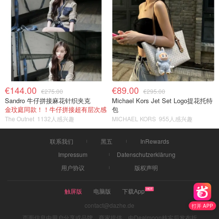
€144.00
€89.00
€275.00
€295.00
Sandro 牛仔拼接麻花针织夹克
Michael Kors Jet Set Logo提花托特
金玟庭同款！！牛仔拼接超有层次感
包
The Outnet
1132人感兴趣
MICHAEL KORS
955人感兴趣
联系我们
黑五
InRewards
Impressum
Datenschutzerklärung
用户协议
版权声明
触屏版
电脑版
下载App
contact@dazhe.de
打开 APP
页面信息由用户分享或品牌、商家提供，由Dealmoon核实后发布折