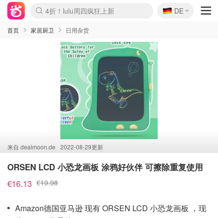
🇩🇪
4折！lulu周四疯狂上新
DE
Boticinal 夏促开抢！
还没结束！&OtherStories大促
Joybuy变相75折 随时失效
速领！Stanley独家85折
疑似霸哥！Camper额外叠85折
Zalando 奥莱闪促！每日更新
Moncler反季囤！5折起+叠9折
Coach Brooklyn仅€192
首页
家居厨卫
日用杂货
来自
dealmoon.de
2022-08-29更新
ORSEN LCD 小恐龙画板 涂鸦好伙伴 可擦除重复使用
€16.13
€19.98
Amazon德国亚马逊 现有 ORSEN LCD 小恐龙画板 ，现