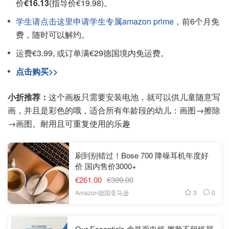
价
€16.13
(指导价€19.98)。
学生请点击这里申请学生专属amazon prime
，前6个月免
费，随时可以解约。
运费€3.99, 或订单满€29德国境内免运费。
点击购买>>
小折推荐：
这个画板只需要安装电池，就可以供儿童随意写
画，并且是彩色的哦，适合所有年龄段的幼儿：画图→擦除
→画图。耐用且可重复使用的乐趣
刷到别错过！Bose 700 降噪耳机年度好
价 国内售价3000+
€261.00
€399.00
3
0
Amazon德国亚马逊
Our Essentials 盒装面巾纸 擦脸不留纸屑