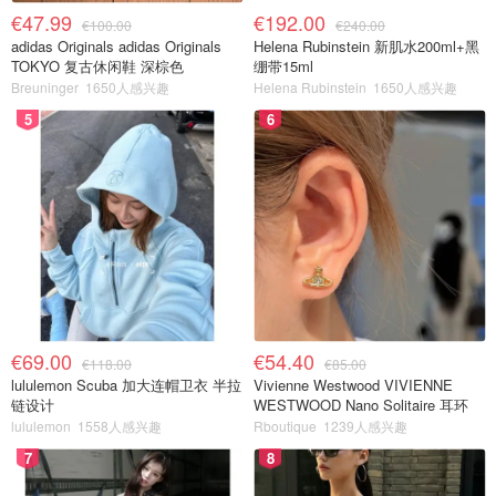
€47.99
€192.00
€100.00
€240.00
adidas Originals adidas Originals
Helena Rubinstein 新肌水200ml+黑
TOKYO 复古休闲鞋 深棕色
绷带15ml
Breuninger
1650人感兴趣
Helena Rubinstein
1650人感兴趣
5
6
€69.00
€54.40
€118.00
€85.00
lululemon Scuba 加大连帽卫衣 半拉
Vivienne Westwood VIVIENNE
链设计
WESTWOOD Nano Solitaire 耳环
lululemon
1558人感兴趣
Rboutique
1239人感兴趣
7
8