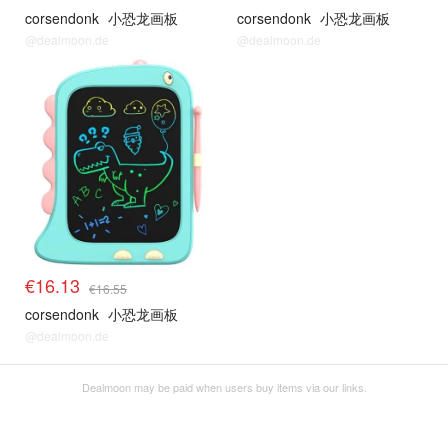
corsendonk
小恐龙画板
corsendonk
小恐龙画板
@dealmoon.de
@dealmoon.de
€16.13
€16.55
corsendonk
小恐龙画板
@dealmoon.de
Dealmoon may be paid when users buy items via our links.