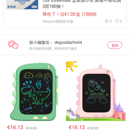
3层160抽！
降价了！仅€1.35/盒 订阅8折
5
0
Amazon德国亚马逊
加小编微信：
复制
每天刷刷朋友圈，精华折扣不漏掉
€16.13
€16.13
€16.55
€16.55