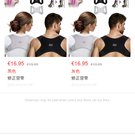
€16.95
€16.95
€19.95
€19.95
黑色
灰色
矫正背带
矫正背带
@dealmoon.de
@dealmoon.de
Dealmoon may be paid when users buy items via our links.