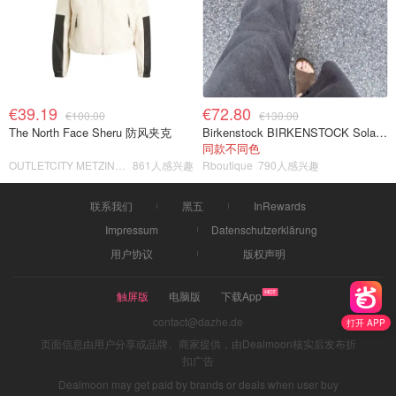
€39.19
€72.80
€100.00
€130.00
The North Face Sheru 防风夹克
Birkenstock BIRKENSTOCK Solana 麂皮皮革凉拖
同款不同色
OUTLETCITY METZINGEN
861人感兴趣
Rboutique
790人感兴趣
联系我们
黑五
InRewards
Impressum
Datenschutzerklärung
用户协议
版权声明
触屏版
电脑版
下载App
contact@dazhe.de
打开 APP
页面信息由用户分享或品牌、商家提供，由Dealmoon核实后发布折
扣广告
Dealmoon may get paid by brands or deals when user buy