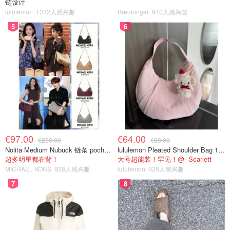
链设计
lululemon
1232人感兴趣
Breuninger
940人感兴趣
5
6
€97.00
€64.00
€250.00
€88.00
Nolita Medium Nubuck 链条 pochette
lululemon Pleated Shoulder Bag 10L 单肩包
超多明星都在背！
大号超能装！罕见！@- Scarlett
MICHAEL KORS
928人感兴趣
lululemon
926人感兴趣
7
8