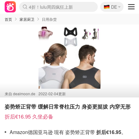
🇩🇪
4折！lulu周四疯狂上新
DE
Boticinal 夏促开抢！
还没结束！&OtherStories大促
Joybuy变相75折 随时失效
速领！Stanley独家85折
疑似霸哥！Camper额外叠85折
Zalando 奥莱闪促！每日更新
Moncler反季囤！5折起+叠9折
Coach Brooklyn仅€192
首页
家居厨卫
日用杂货
来自
dealmoon.de
2022-02-04更新
姿势矫正背带 缓解日常脊柱压力 身姿更挺拔 内穿无形
折后€16.95 久坐必备
Amazon德国亚马逊 现有 姿势矫正背带
折后€16.95
。