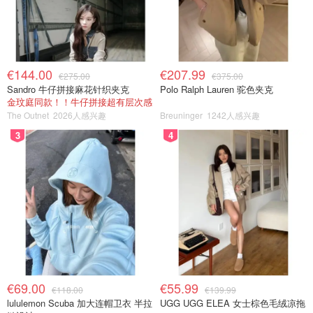
€144.00
€207.99
€275.00
€375.00
Sandro 牛仔拼接麻花针织夹克
Polo Ralph Lauren 驼色夹克
金玟庭同款！！牛仔拼接超有层次感
The Outnet
2026人感兴趣
Breuninger
1242人感兴趣
3
4
€69.00
€55.99
€118.00
€139.99
lululemon Scuba 加大连帽卫衣 半拉
UGG UGG ELEA 女士棕色毛绒凉拖