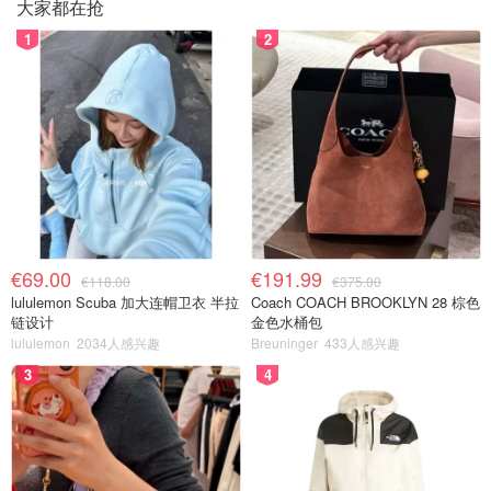
大家都在抢
1
2
€69.00
€191.99
€118.00
€375.00
lululemon Scuba 加大连帽卫衣 半拉
Coach COACH BROOKLYN 28 棕色
链设计
金色水桶包
lululemon
2034人感兴趣
Breuninger
433人感兴趣
3
4