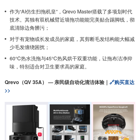
作为“AI仿生扫拖机皇”，Qrevo Master搭载了多项划时代
技术。其独有双机械臂近墙拖功能能完美贴合踢脚线，彻
底清除边角髒污；
对于有宠物或长发成员的家庭，其剪断毛发结构能大幅减
少毛发缠绕困扰；
60°C热水洗拖与45°C热风烘干双重功能，让拖布洁净抑
味，特别适合对卫生要求高的家庭。
Qrevo（QV 35A） — 亲民级自动化清洁体验｜
🔗购买直达
>>