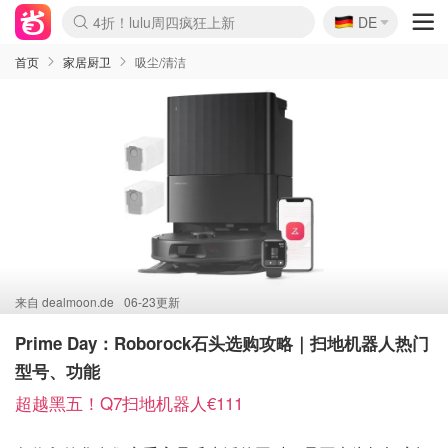
🇩🇪
4折！lulu周四疯狂上新
DE
Boticinal 夏促开抢！
还没结束！&OtherStories大促
Joybuy变相75折 随时失效
速领！Stanley独家85折
疑似霸哥！Camper额外叠85折
Zalando 奥莱闪促！每日更新
Moncler反季囤！5折起+叠9折
Coach Brooklyn仅€192
首页
家居厨卫
吸尘/清洁
来自
dealmoon.de
06-23更新
Prime Day：Roborock石头选购攻略｜扫地机器人热门
型号、功能
超越黑五！Q7扫地机器人€111