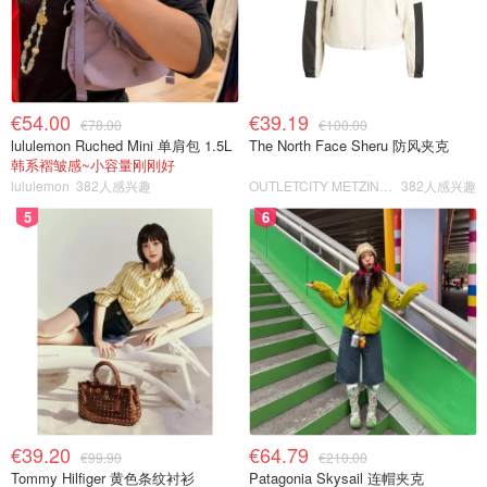
€54.00
€39.19
€78.00
€100.00
lululemon Ruched Mini 单肩包 1.5L
The North Face Sheru 防风夹克
韩系褶皱感~小容量刚刚好
lululemon
382人感兴趣
OUTLETCITY METZINGEN
382人感兴趣
5
6
€39.20
€64.79
€99.90
€210.00
Tommy Hilfiger 黄色条纹衬衫
Patagonia Skysail 连帽夹克