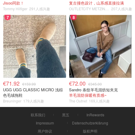
Jisoo同款！
复古撞色设计，山系感直接拉满
Tommy Hilfiger
291人感兴趣
OUTLETCITY METZINGEN
207人感兴趣
7
8
€71.92
€72.00
€159.99
€345.00
UGG UGG CLASSIC MICRO 浅棕
Sandro 条纹羊毛混纺短夹克
色毛绒拖鞋
羊毛混纺保暖有质感~
Breuninger
179人感兴趣
The Outnet
169人感兴趣
联系我们
黑五
InRewards
Impressum
Datenschutzerklärung
用户协议
版权声明