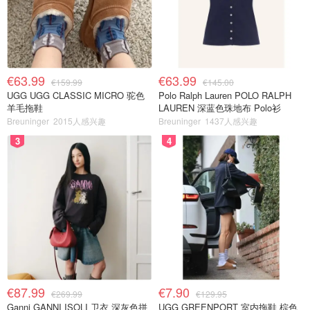
€63.99
€63.99
€159.99
€145.00
UGG UGG CLASSIC MICRO 驼色
Polo Ralph Lauren POLO RALPH
羊毛拖鞋
LAUREN 深蓝色珠地布 Polo衫
Breuninger
2015人感兴趣
Breuninger
1437人感兴趣
3
4
€87.99
€7.90
€269.99
€129.95
Ganni GANNI ISOLI 卫衣 深灰色拼
UGG GREENPORT 室内拖鞋 棕色