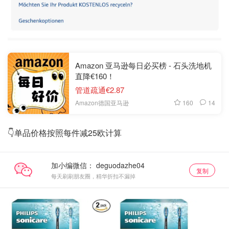
Amazon 亚马逊每日必买榜 - 石头洗地机
直降€160！
管道疏通€2.87
160
14
Amazon德国亚马逊
👇单品价格按照每件减25欧计算
加小编微信：
复制
每天刷刷朋友圈，精华折扣不漏掉