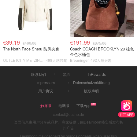
€39.19
€191.99
€100.00
€375.00
The North Face Sheru 防风夹克
Coach COACH BROOKLYN 28 棕色
金色水桶包
OUTLETCITY METZINGEN
498人感兴趣
Breuninger
492人感兴趣
联系我们
黑五
InRewards
Impressum
Datenschutzerklärung
用户协议
版权声明
触屏版
电脑版
下载App
contact@dazhe.de
打开 APP
页面信息由用户分享或品牌、商家提供，由Dealmoon核实后发布折
扣广告
Dealmoon may get paid by brands or deals when user buy