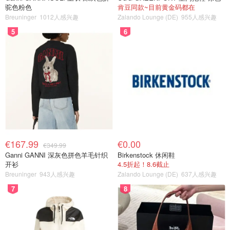
驼色粉色
肯豆同款~目前黄金码都在
Breuninger
1012人感兴趣
Zalando Lounge (DE)
955人感兴趣
5
6
€167.99
€0.00
€349.99
Ganni GANNI 深灰色拼色羊毛针织
Birkenstock 休闲鞋
开衫
4.5折起！8.6截止
Breuninger
943人感兴趣
Zalando Lounge (DE)
637人感兴趣
7
8