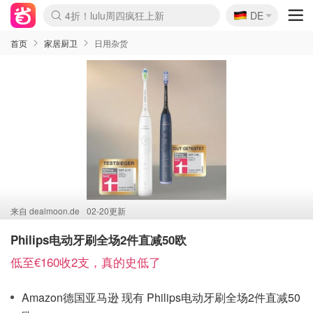
🇩🇪
4折！lulu周四疯狂上新
DE
Boticinal 夏促开抢！
还没结束！&OtherStories大促
Joybuy变相75折 随时失效
速领！Stanley独家85折
疑似霸哥！Camper额外叠85折
Zalando 奥莱闪促！每日更新
Moncler反季囤！5折起+叠9折
Coach Brooklyn仅€192
首页
家居厨卫
日用杂货
来自
dealmoon.de
02-20更新
Philips电动牙刷全场2件直减50欧
低至€160收2支，真的史低了
Amazon德国亚马逊 现有 Philips电动牙刷全场2件直减50