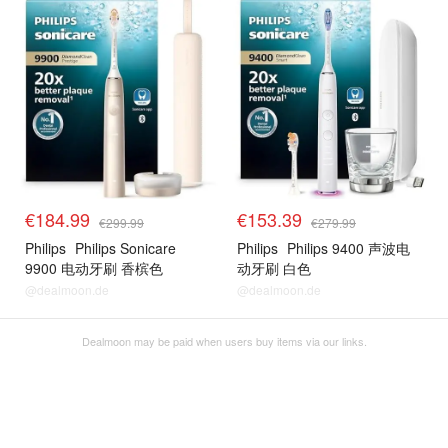
€184.99
€153.39
€299.99
€279.99
Philips
Philips Sonicare
Philips
Philips 9400 声波电
9900 电动牙刷 香槟色
动牙刷 白色
@dealmoon.de
@dealmoon.de
Dealmoon may be paid when users buy items via our links.